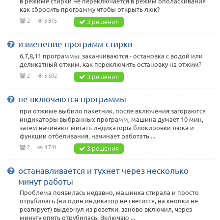
в режиме стирки не переключается в режим ополаскивания
как сбросить программу чтобы открыть люк?
2
5 875
3 решения
изменение программ стирки
6,7,8,11 программы. заканчиваются - остановка с водой или
деликатный отжим. как переключить остановку на отжим?
2
5 502
3 решения
не включаются программы
при отжиме выбило пакетник, после включения загораются
индикаторы выбранных программ, машина думает 10 мин,
затем начинают мигать индикаторы блокировки люка и
функции отбеливания, начинает работать ...
2
4 741
3 решения
останавливается и тухнет через несколько
минут работы
Проблема появилась недавно, машинка стирала и просто
отрубилась (ни один индикатор не светится, на кнопки не
реагирует) выдернул из розетки, заново включил, через
минуту опять отрубилась. Включаю ...