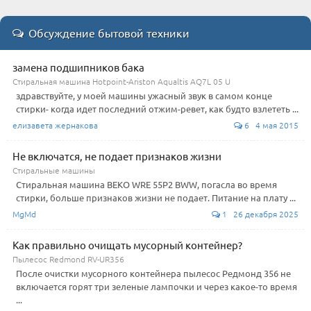
Обсуждение бытовой техники
замена подшипников бака
Стиральная машина Hotpoint-Ariston Aqualtis AQ7L 05 U
здравствуйте, у моей машины ужасный звук в самом конце
стирки- когда идет последний отжим-ревет, как будто взлететь ...
елизавета жернакова
6 4 мая 2015
Не включатся, не подает признаков жизни
Стиральные машины
Стиральная машина BEKO WRE 55P2 BWW, погасла во время
стирки, больше признаков жизни не подает. Питание на плату ...
MgMd
1 26 декабря 2025
Как правильно очищать мусорный контейнер?
Пылесос Redmond RV-UR356
После очистки мусорного контейнера пылесос Редмонд 356 не
включается горят три зеленые лампочки и через какое-то время
...