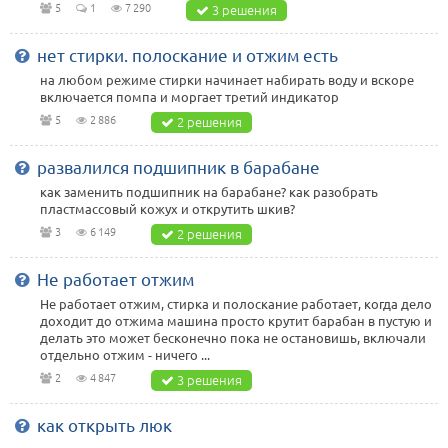
5
1
7 290
3 решения
нет стирки. полоскание и отжим есть
на любом режиме стирки начинает набирать воду и вскоре
включается помпа и моргает третий индикатор
5
2 886
2 решения
развалился подшипник в барабане
как заменить подшипник на барабане? как разобрать
пластмассовый кожух и открутить шкив?
3
6 149
2 решения
Не работает отжим
Не работает отжим, стирка и полоскание работает, когда дело
доходит до отжима машина просто крутит барабан в пустую и
делать это может бесконечно пока не остановишь, включали
отдельно отжим - ничего ...
2
4 847
3 решения
как открыть люк