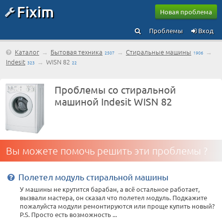
Fixim
Новая проблема
Проблемы
Вход
Каталог
→
Бытовая техника
→
Стиральные машины
→
2507
1906
Indesit
→
WISN 82
323
22
Проблемы со стиральной
машиной Indesit WISN 82
Вы можете помочь решить эти проблемы ?
Полетел модуль стиральной машины
У машины не крутится барабан, а всё остальное работает,
вызвали мастера, он сказал что полетел модуль. Подкажите
пожалуйста модули ремонтируются или проще купить новый?
P.S. Просто есть возможность ...