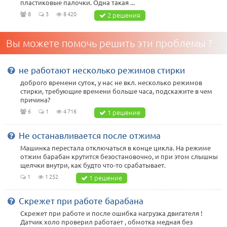
пластиковые палочки. Одна такая ...
8
3
8 420
2 решения
Вы можете помочь решить эти проблемы ?
не работают несколько режимов стирки
доброго времени суток, у нас не вкл. несколько режимов
стирки, требующие времени больше часа, подскажите в чем
причина?
6
1
4 716
1 решение
Не останавливается после отжима
Машинка перестала отключаться в конце цикла. На режиме
отжим барабан крутится безостановочно, и при этом слышны
щелчки внутри, как будто что-то срабатывает.
1
1 252
1 решение
Скрежет при работе барабана
Скрежет при работе и после ошибка нагрузка двигателя !
Датчик холо проверил работает , обмотка медная без