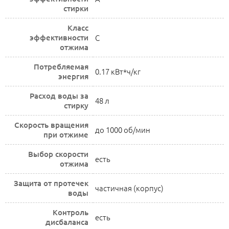
стирки
Класс
эффективности
C
отжима
Потребляемая
0.17 кВт*ч/кг
энергия
Расход воды за
48 л
стирку
Скорость вращения
до 1000 об/мин
при отжиме
Выбор скорости
есть
отжима
Защита от протечек
частичная (корпус)
воды
Контроль
есть
дисбаланса