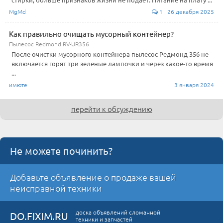
MgMd
1 26 декабря 2025
Как правильно очищать мусорный контейнер?
Пылесос Redmond RV-UR356
После очистки мусорного контейнера пылесос Редмонд 356 не
включается горят три зеленые лампочки и через какое-то время
...
имюте
3 января 2024
перейти к обсуждению
Не можете починить?
Добавьте объявление о продаже вашей
неисправной техники
доска объявлений сломанной
DO.FIXIM.RU
техники и запчастей