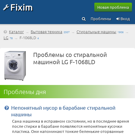
Fixim
Новая проблема
Проблемы
Вход
Каталог
→
Бытовая техника
→
Стиральные машины
→
2507
1906
LG
→
F-1068LD
78
4
Проблемы со стиральной
машиной LG F-1068LD
Проблемы дня
Непонятный мусор в барабане стиральной
машины
Сама машинка в исправном состоянии, но в последнее время
после стирки в барабане появляются непонятные кусочки
пластика. Они напоминают тонкие беленькие оторванные