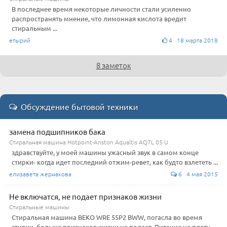
В последнее время некоторые личности стали усиленно
распространять мнение, что лимонная кислота вредит
стиральным ...
етырий
4 18 марта 2018
8 заметок
Обсуждение бытовой техники
замена подшипников бака
Стиральная машина Hotpoint-Ariston Aqualtis AQ7L 05 U
здравствуйте, у моей машины ужасный звук в самом конце
стирки- когда идет последний отжим-ревет, как будто взлететь ...
елизавета жернакова
6 4 мая 2015
Не включатся, не подает признаков жизни
Стиральные машины
Стиральная машина BEKO WRE 55P2 BWW, погасла во время
стирки, больше признаков жизни не подает. Питание на плату ...