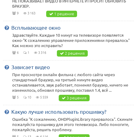
НЕ ПОКАЗЫВАЕТ ВИДЕО В ИНТЕРНЕТЕ И ПРОСИТ ОБНОВИТЬ
БРАУЗЕР.
9
3 163
1 решение
Всплывающее окно
Здравствуйте. Каждые 10 минут на телевизоре появляется
окно-"К сожалению управление приложениями прервалось"
Как можно это исправить?
6
1
3 316
2 решения
Зависает видео
При просмотре онлайн фильма с любого сайта через
стандартный браузер, на третьей минуте видео
останавливается, звук работает, поменял браузер, ничего не
изменилось, обновил прошивку, поставил 1.4, всё ...
5
10
5 559
3 решения
Какую лучше использовать прошивку?
Ошибка "К сожалению, OHDPluginLibrary прервалось". Скиньте
пожалуйста прошивку для этого телевизора. Либо помогите,
пожалуйста, решить проблему.
5
13
6 116