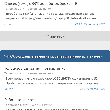
Список (тема) о 99% доработок блоков ТВ
Телевизоры и плазменные панели
Доработка PSU (уменьшение тока LED подсветки) разных
моделей TV https://kenotrontv.ru/topic/6008-dorabotka-psu-...
cdcode
13 22 января 2021
14 заметок
Обсуждение телевизоров и плазменных панелей
телевизор сам затемняет картинку
Телевизоры и плазменные панели
Всем привет, имею телевизор LG 50LB675V с диагональю 50.
Проблема заключается в том что когда хочет телевизор сам ...
Valten
6 9 марта 2020
Работа телевизора
Телевизор Novex NWX-43F149MSY
Как Вам прислать видео, как работает Ваш телевизор?