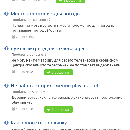
2 решения
Местоположение для погоды
Проблема с настройкой
Привет не могу настроить местоположение для погоды,
показывает погоду Москвы.
2
1 196
нужна матрица для телевизора
Проблема с экраном
не могу найти матрицу для своего телевизора в сервисном
центре сказали что телефункен не поставляет видеопанели
1
4 035
2 решения
Не работает приложение play market
Проблема с SmartTV
Добрый вечер, как на телевизоре активировать приложение
play market
1
1 234
1 решение
Как обновить прошивку
Хочу обновить прошивку так как телевизор подтормаживает