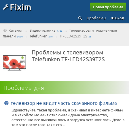
Fixim
Новая проблема
Проблемы
Вход
Каталог
→
Видео-техника
→
Телевизоры и плазменные
4763
панели
→
Telefunken
→
TF-LED42S39T2S
3090
276
25
Проблемы с телевизором
Telefunken TF-LED42S39T2S
Проблемы дня
телевизор не видит часть скачанного фильма
Здравствуйте, такая проблема, я скачивал в интернете фильм
и в какой-то момент отключили дома электричество,
естественно все выключилось и загрузка остановилась. Дело в
том что после того как я его ...