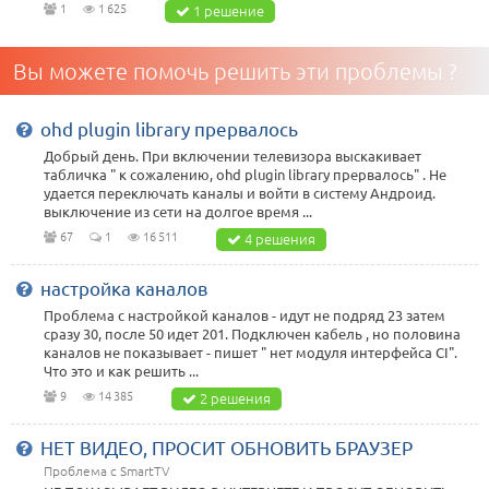
1
1 625
1 решение
Вы можете помочь решить эти проблемы ?
ohd plugin library прервалось
Добрый день. При включении телевизора выскакивает
табличка " к сожалению, ohd plugin library прервалось" . Не
удается переключать каналы и войти в систему Андроид.
выключение из сети на долгое время ...
67
1
16 511
4 решения
настройка каналов
Проблема с настройкой каналов - идут не подряд 23 затем
сразу 30, после 50 идет 201. Подключен кабель , но половина
каналов не показывает - пишет " нет модуля интерфейса СI".
Что это и как решить ...
9
14 385
2 решения
НЕТ ВИДЕО, ПРОСИТ ОБНОВИТЬ БРАУЗЕР
Проблема с SmartTV