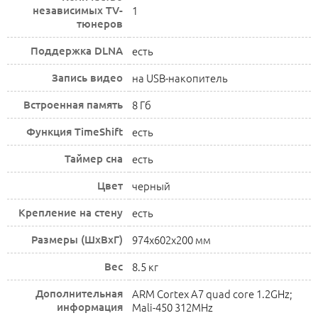
независимых TV-
1
тюнеров
Поддержка DLNA
есть
Запись видео
на USB-накопитель
Встроенная память
8 Гб
Функция TimeShift
есть
Таймер сна
есть
Цвет
черный
Крепление на стену
есть
Размеры (ШxВxГ)
974x602x200 мм
Вес
8.5 кг
Дополнительная
ARM Cortex A7 quad core 1.2GHz;
информация
Mali-450 312MHz