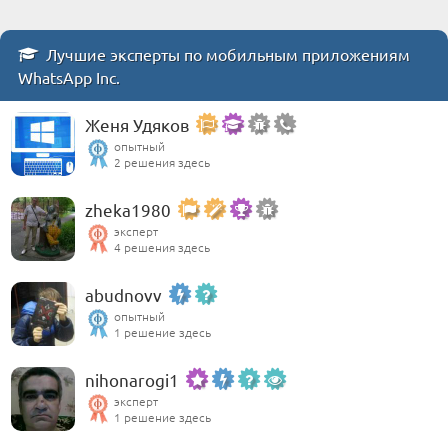
Лучшие эксперты по мобильным приложениям
WhatsApp Inc.
Женя Удяков
опытный
2 решения здесь
zheka1980
эксперт
4 решения здесь
abudnovv
опытный
1 решение здесь
nihonarogi1
эксперт
1 решение здесь