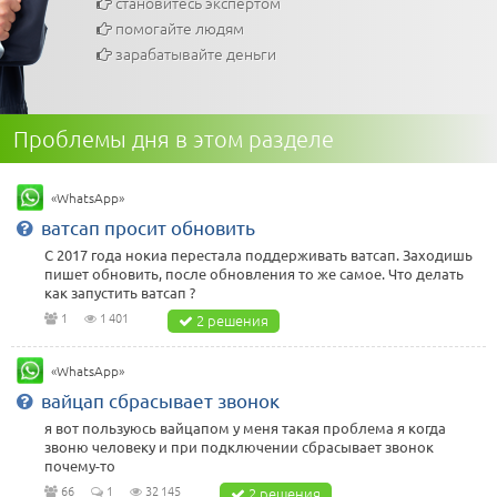
становитесь экспертом
помогайте людям
зарабатывайте деньги
Проблемы дня в этом разделе
«WhatsApp»
ватсап просит обновить
С 2017 года нокиа перестала поддерживать ватсап. Заходишь
пишет обновить, после обновления то же самое. Что делать
как запустить ватсап ?
1
1 401
2 решения
«WhatsApp»
вайцап сбрасывает звонок
я вот пользуюсь вайцапом у меня такая проблема я когда
звоню человеку и при подключении сбрасывает звонок
почему-то
66
1
32 145
2 решения