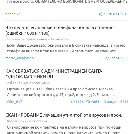
тут все просто. ОБЯЗАТЕЛЬНО ВЫКЛЮЧИТЬ ЭНЕРГОСБЕРЕЖЕНИЕ.
...
denchik355
2 28 мая 2016
Что делать, если номер телефона попал в стоп-лист
(ошибки 1000 и 1100)
Мобильное приложение «В контакте»
Если Ваше досье заблокировали в ВКонтакте навсегда, а номер
телефона внесли в так называемый стоп-лист, не спешите ...
metro_ambjorsen
28 декабря 2023
КАК СВЯЗАТЬСЯ С АДМИНИСТРАЦИЕЙ САЙТА
ОДНОКЛАССНИКИ.RU
Веб-сайт «Одноклассники»
Организация: LTD «Odnoklassniki» Адрес офиса: г. Москва,
Ленинградский проспект, д.47, стр.2, подъезд 2, 5 этаж. ...
LORA_HVZ
1176
4064 13 августа 2011
СКАНИРОВАНИЕ лечащей утилитой от вирусов и проч.
Операционные системы
Сканирование компьютера на наличие вирусов при помощи
антивирусной утилиты Dr.Web CureIt Загрузите Dr.Web CureIt! ...