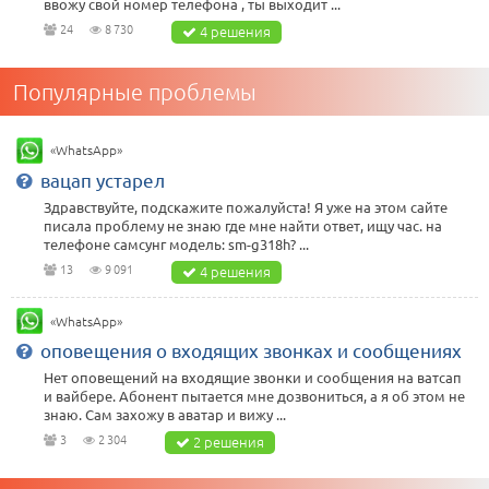
ввожу свой номер телефона , ты выходит ...
24
8 730
4 решения
Популярные проблемы
«WhatsApp»
вацап устарел
Здравствуйте, подскажите пожалуйста! Я уже на этом сайте
писала проблему не знаю где мне найти ответ, ищу час. на
телефоне самсунг модель: sm-g318h? ...
13
9 091
4 решения
«WhatsApp»
оповещения о входящих звонках и сообщениях
Нет оповещений на входящие звонки и сообщения на ватсап
и вайбере. Абонент пытается мне дозвониться, а я об этом не
знаю. Сам захожу в аватар и вижу ...
3
2 304
2 решения