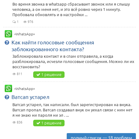
Во время звонка в whatsapp сбрасывает звонок или я слышу
человека, а он меня нет, и это всё ровно через 1 минуту.
Пробовала обновлять и в настройки ...
1
976
«WhatsApp»
Как найти голосовые сообщения
заблокированного контакта?
Заблокировала контакт и в спам отправила, а когда
разблокировала, исчезли голосовые сообщения. Можно ли их
восстановить?
811
1 решение
«WhatsApp»
Ватсап устарел
Ватсап устарел, так написали. был зарегистрирован на внука.
Ватсап пропал. Ватсап создавал внук он уехал связи с ним нет
я не знаю ни пароля ни эл . ...
836
1 решение
полный список — 18 проблем