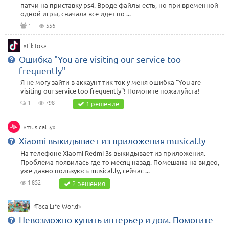
патчи на приставку ps4. Вроде файлы есть, но при временной
одной игры, сначала все идет по ...
1
556
«TikTok»
Ошибка "You are visiting our service too
frequently"
Я не могу зайти в аккаунт тик ток у меня ошибка "You are
visiting our service too frequently"! Помогите пожалуйста!
1
798
1 решение
«musical.ly»
Xiaomi выкидывает из приложения musical.ly
На телефоне Xiaomi Redmi 3s выкидывает из приложения.
Проблема появилась где-то месяц назад. Помешана на видео,
уже давно пользуюсь musical.ly, сейчас ...
1 852
2 решения
«Toca Life World»
Невозможно купить интерьер и дом. Помогите