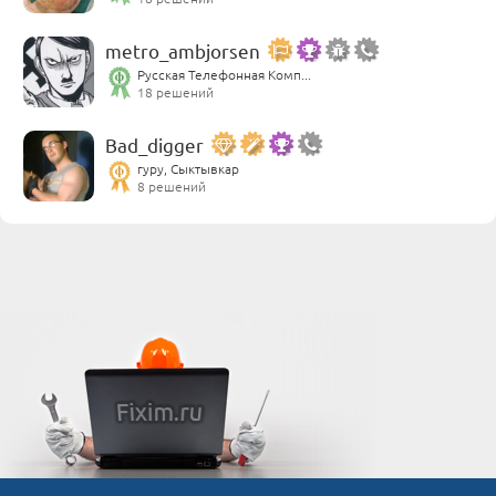
metro_ambjorsen
Русская Телефонная Комп...
18 решений
Bad_digger
гуру, Сыктывкар
8 решений