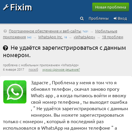
Fixim
Новая проблема
Проблемы
Вход
Программное обеспечение и веб-сайты
→
Мобильные
7431
приложения
→
WhatsApp Inc.
→
«WhatsApp»
→
18 проблем
342
18
Не удаётся зарегистрироваться с данным
номером.
проблема с мобильным приложением «WhatsApp»
6 января 2017
посюб
нужно срочное решение?
Здрасте , Проблема у меня в том что я
обновил телефон , скачал заново прогу
Whats app , а когда пытаюсь войти и ввожу
свой номер телефона , ты выходит ошибка
, " Не удаётся зарегистрироваться с данным
номером. Вы можете зарегистрироваться
только с номером , который в последний раз
использовался в WhatsApp на данном телефоне " а