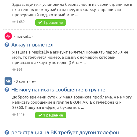
Здравствуйте, я установила безопасность на своей страничке в
вк и теперь не могу зайти на нее, поскольку запрашивают
проверочный код, который мне ...
1 680
1 решение
«musical.ly»
Аккаунт вылетел
Я зашла в Musical.ly а аккаунт вылетел Поменять пароль я не
могу, тк требуется номер, а симку с номером который
привязан к аккаунту потерян (( А там ...
864
«В контакте»
НЕ могу написать сообщение в группе
Доброго времени суток. У меня возникла проблема. Я не могу
написать сообщение в группе ВКОНТАКТЕ с телефона GT-
S5360. Пишутся цифры, а буквы нет. ...
1 119
1 решение
регистрация на ВК требует другой телефон