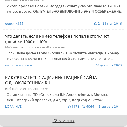
Мобильные приложения
У кого проблема с этим могу дать совет у самого леново а2010-а
тут все просто. ОБЯЗАТЕЛЬНО ВЫКЛЮЧИТЬ ЭНЕРГОСБЕРЕЖЕНИЕ.
...
denchik355
2 28 мая 2016
Что делать, если номер телефона попал в стоп-лист
(ошибки 1000 и 1100)
Мобильное приложение «В контакте»
Если Ваше досье заблокировали в ВКонтакте навсегда, а номер
телефона внесли в так называемый стоп-лист, не спешите ...
metro_ambjorsen
28 декабря 2023
КАК СВЯЗАТЬСЯ С АДМИНИСТРАЦИЕЙ САЙТА
ОДНОКЛАССНИКИ.RU
Веб-сайт «Одноклассники»
Организация: LTD «Odnoklassniki» Адрес офиса: г. Москва,
Ленинградский проспект, д.47, стр.2, подъезд 2, 5 этаж. ...
LORA_HVZ
1176
4064 13 августа 2011
78 заметок