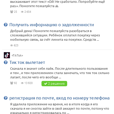
выскакивает этот текст «Ой! Не сработало. Попробуйте ещё
раз.». Помогите пожалуйста 🙏
25
2 654
Получить информацию о задолженности
Добрый день! Помогите пожалуйста разобраться в
сложившейся ситуации. Ребёнок оплатил покупку через
мобильную связь, за счёт лимита на покупки. Средств ...
623
«TikTok»
Тик ток вылетает
Скачала я значит себе лайк. После длительного пользования
и тем , и тем приложением стала замечать, что тик ток сильно
лагает, после чего его вообще ...
92
13 920
2 решения
регистрация по почте, вход по номеру телефона
Я удалила приложение на время, но в итоге когда я его
скачала я не смогла зайти в свой аккаунт по почте, потому что
изначально я регистрировалась по ...