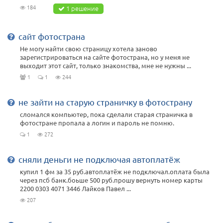
184
1 решение
сайт фотострана
Не могу найти свою страницу хотела заново
зарегистрироваться на сайте фотострана, но у меня не
выходит этот сайт, только знакомства, мне не нужны ...
1
1
244
не зайти на старую страничку в фотострану
сломался компьютер, пока сделали старая страничка в
фотостране пропала а логин и пароль не помню.
1
272
сняли деньги не подключая автоплатёж
купил 1 фм за 35 руб.автоплатёж не подключал.оплата была
через псб банк.боьше 500 руб.прошу вернуть номер карты
2200 0303 4071 3446 Лайков Павел ...
207