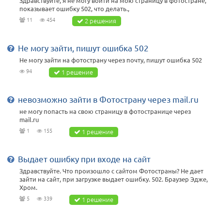
Здравствуйте, я не могу войти на мою страницу в фотостране,
показывает ошибку 502, что делать.,
11
454
2 решения
Не могу зайти, пишут ошибка 502
Не могу зайти на фотострану через почту, пишут ошибка 502
94
1 решение
невозможно зайти в Фотострану через mail.ru
не могу попасть на свою страницу в фотостранице через
mail.ru
1
155
1 решение
Выдает ошибку при входе на сайт
Здравствуйте. Что произошло с сайтом Фотостраны? Не дает
зайти на сайт, при загрузке выдает ошибку. 502. Браузер Эдже,
Хром.
5
339
1 решение