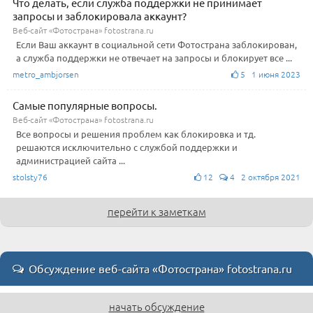
Что делать, если служба поддержки не принимает
запросы и заблокировала аккаунт?
Веб-сайт «Фотострана» fotostrana.ru
Если Ваш аккаунт в социальной сети Фотострана заблокирован,
а служба поддержки не отвечает на запросы и блокирует все ...
metro_ambjorsen
5 1 июня 2023
Самые популярные вопросы.
Веб-сайт «Фотострана» fotostrana.ru
Все вопросы и решения проблем как блокировка и тд.
решаются исключительно с службой поддержки и
администрацией сайта ...
stolsty76
12
4 2 октября 2021
перейти к заметкам
Обсуждение веб-сайта «Фотострана» fotostrana.ru
начать обсуждение