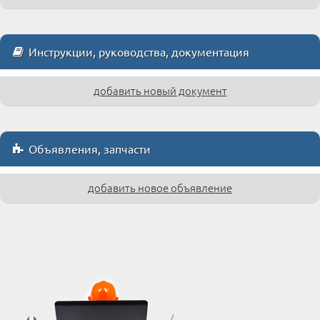
Инструкции, руководства, документация
добавить новый документ
Объявления, запчасти
добавить новое объявление