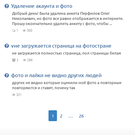
Удаление акаунта и фото
Добрый день! Была удалена анкета Перфилов Олег
Николаевич, но фото все равно отображается в интернете.
Прошу окончательно удалить анкету с фото, чтобы ...
1
300
vне загружается страница на фотостране
не загружается полностью страница, пол страницы белая
2
286
фото и лайки не видно других людей
других не видно которые оценили моё фото а повторные
повторяются и ставят, почему так
321
1
2
…
26