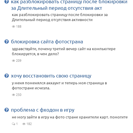
как разблокировать страницу после блокировки
за Длительный период отсутствия акт
как разблокировать страницу после блокировки за
Длительный период отсутствия активности
188
блокировка сайта фотострана
здравствуйте, почему третий вечер сайт на компьютере
блокируется, в чем дело?
209
хочу восстановить свою страницу
у меня поменялся аккаунт и теперь моя страница в
фотостране исчезла.
250
проблема с фходом в игру
не могу зайти в игру на фото стране хранители карт. помогите
1
182