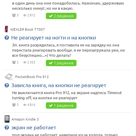
в один день она мне понадобилась. Нажимаю, удерживаю
несколько минут, но ни в какую.
3
2 812
2 решения
WEXLER Book T7007
Не реагирует на ногти и на кнопки
Эл. книга разрядилась, я поставила ее на зарядку но она
перестала реагировать вообще. я ее перезагружала уже, но
все безуспешно...=( Что делать?
2
2 353
1 решение
PocketBook Pro 912
Зависла книга, на кнопки не реагирует
Не выключается книга Pro 912, на экране надпись Timeout
turning off, на кнопки не реагирует
5
4 814
1 решение
Amazon Kindle 3
экран не работает
пол-экрана не работает, наверное из-за холода, только