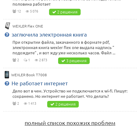
половина работает
12
5 076
2 решения
WEXLER Flex ONE
заглючила электронная книга
При открытии файла, закачанного в формате pdf,
электронная книга wexler flex one выдала надпись "
подождите" , и вот жду уже несколько часов. Файл ...
2
1
2 873
3 решения
WEXLER Book T7008
Не работает интернет
Дело вот в чем. Устройство не подключается к wi-fi. Пишут:
сохранено. Но интернет не работает. Что делать?
2
1 413
2 решения
полный список похожих проблем