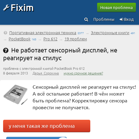
Fixim
Новая проблема
Проблемы
Вход
Портативная электронная техника
→
Электронные книги
2377
491
→
PocketBook
→
Pro 612
→
19 проблем
163
Не работает сенсорный дисплей, не
реагирует на стилус
проблема с электронной книгой PocketBook Pro 612
8 февраля 2013
Дарья_Сорокина
нужно срочное решение?
Сенсорный дисплей не реагирует на стилус!
А всё остальное работает! В чём может
быть проблема? Корректировку сенсора
провести не получается.
у меня такая же проблема