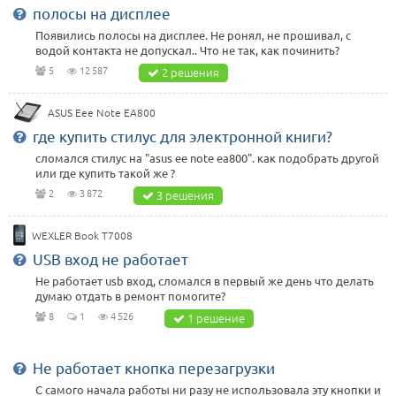
полосы на дисплее
Появились полосы на дисплее. Не ронял, не прошивал, с
водой контакта не допускал.. Что не так, как починить?
5
12 587
2 решения
ASUS Eee Note EA800
где купить стилус для электронной книги?
сломался стилус на "asus ee note ea800". как подобрать другой
или где купить такой же ?
2
3 872
3 решения
WEXLER Book T7008
USB вход не работает
Не работает usb вход, сломался в первый же день что делать
думаю отдать в ремонт помогите?
8
1
4 526
1 решение
Не работает кнопка перезагрузки
С самого начала работы ни разу не использовала эту кнопки и