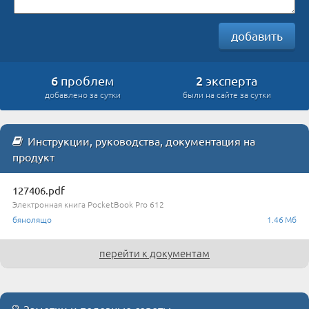
добавить
6
2
проблем
эксперта
добавлено за сутки
были на сайте за сутки
Инструкции, руководства, документация на
продукт
127406.pdf
Электронная книга PocketBook Pro 612
бянолящо
1.46 Мб
перейти к документам
Заметки и полезные советы