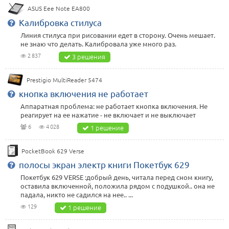
ASUS Eee Note EA800
Калибровка стилуса
Линия стилуса при рисовании едет в сторону. Очень мешает.
не знаю что делать. Калибровала уже много раз.
2 837
3 решения
Prestigio MultiReader 5474
кнопка включения не работает
Аппаратная проблема: не работает кнопка включения. Не
реагирует на ее нажатие - не включает и не выключает
6
4 028
1 решение
PocketBook 629 Verse
полосы экран электр книги Покетбук 629
Покетбук 629 VERSE :добрый день, читала перед сном книгу,
оставила включенной, положила рядом с подушкой.. она не
падала, никто не садился на нее.. ...
129
1 решение