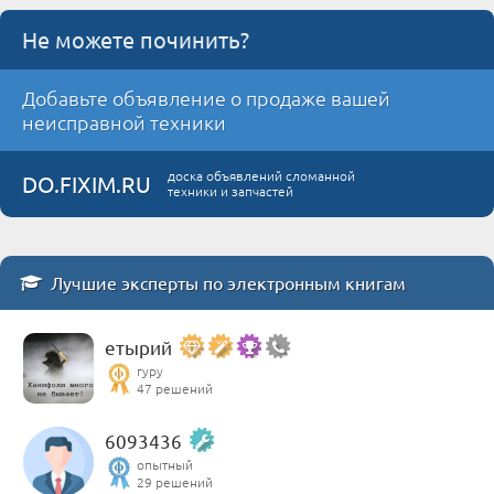
Не можете починить?
Добавьте объявление о продаже вашей
неисправной техники
доска объявлений сломанной
DO.FIXIM.RU
техники и запчастей
Лучшие эксперты по электронным книгам
етырий
гуру
47 решений
6093436
опытный
29 решений