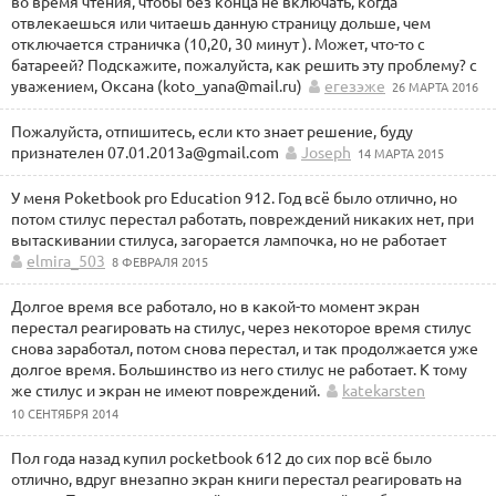
во время чтения, чтобы без конца не включать, когда
отвлекаешься или читаешь данную страницу дольше, чем
отключается страничка (10,20, 30 минут ). Может, что-то с
батареей? Подскажите, пожалуйста, как решить эту проблему? с
уважением, Оксана (koto_yana@mail.ru)
егезэже
26 МАРТА 2016
Пожалуйста, отпишитесь, если кто знает решение, буду
признателен 07.01.2013a@gmail.com
Joseph
14 МАРТА 2015
У меня Poketbook pro Education 912. Год всё было отлично, но
потом стилус перестал работать, повреждений никаких нет, при
вытаскивании стилуса, загорается лампочка, но не работает
elmira_503
8 ФЕВРАЛЯ 2015
Долгое время все работало, но в какой-то момент экран
перестал реагировать на стилус, через некоторое время стилус
снова заработал, потом снова перестал, и так продолжается уже
долгое время. Большинство из него стилус не работает. К тому
же стилус и экран не имеют повреждений.
katekarsten
10 СЕНТЯБРЯ 2014
Пол года назад купил pocketbook 612 до сих пор всё было
отлично, вдруг внезапно экран книги перестал реагировать на