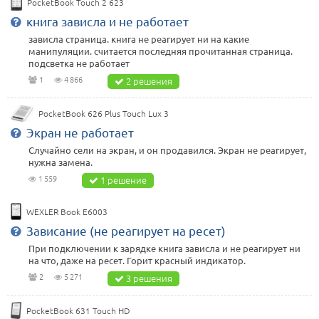
PocketBook Touch 2 623
книга зависла и не работает
зависла страница. книга не реагирует ни на какие
манипуляции. считается последняя прочитанная страница.
подсветка не работает
1
4 866
2 решения
PocketBook 626 Plus Touch Lux 3
Экран не работает
Случайно сели на экран, и он продавился. Экран не реагирует,
нужна замена.
1 559
1 решение
WEXLER Book E6003
Зависание (не реагирует на ресет)
При подключении к зарядке книга зависла и не реагирует ни
на что, даже на ресет. Горит красный индикатор.
2
5 271
3 решения
PocketBook 631 Touch HD