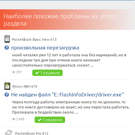
Наиболее похожие проблемы из этого
раздела
PocketBook Basic New 613
произвольная перезагрузка
моей читалке уже 12 лет и работала она без нареканий, но в
последние три дня при чтении книги начинает
самостоятельно перезагружаться. может ...
297
1 решение
Ritmix RBK-470
Не найден файл "E: FlashInfoDriver/driver.exe"
Через полгода работы электронную книгу то ли уронили, то
ли что никто достоверно не знает, но она перестала работать.
Пролежала в бездействии около ...
2 450
1 решение
PocketBook Pro 912