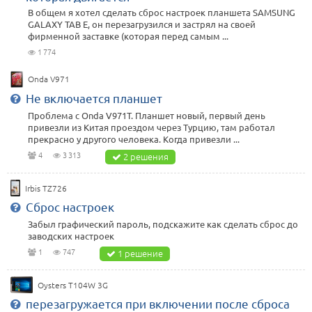
В общем я хотел сделать сброс настроек планшета SAMSUNG
GALAXY TAB E, он перезагрузился и застрял на своей
фирменной заставке (которая перед самым ...
1 774
Onda V971
Не включается планшет
Проблема с Onda V971T. Планшет новый, первый день
привезли из Китая проездом через Турцию, там работал
прекрасно у другого человека. Когда привезли ...
4
3 313
2 решения
Irbis TZ726
Сброс настроек
Забыл графический пароль, подскажите как сделать сброс до
заводских настроек
1
747
1 решение
Оуsters T104W 3G
перезагружается при включении после сброса