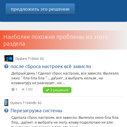
предложить это решение
Наиболее похожие проблемы из этого
раздела
Оуsters T104W 3G
после сброса настроек всё зависло
Добрый день ! Сделал сброс настроек, все зависло. Вылезло
окно " бла бла бла " ... да\нет , а выбрать нельзя , на
клавиатуру не реагирует , ни ...
6
3 392
3 решения
Oysters T104MBi 3G
Перезагрузка системы
Сделала сброс настроек. все зависло. Вылезло окно бла бла
бла... да/нет. и выбрать не могу. клаву подключаю не але.
выключаю и включаю опять это окно ...