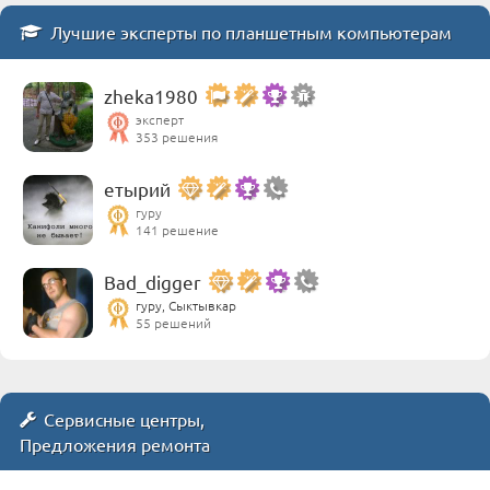
Лучшие эксперты по планшетным компьютерам
zheka1980
эксперт
353 решения
етырий
гуру
141 решение
Bad_digger
гуру, Сыктывкар
55 решений
Сервисные центры,
Предложения ремонта