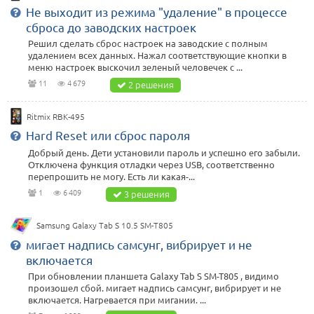
Не выходит из режима "удаление" в процессе
сброса до заводских настроек
Решил сделать сброс настроек на заводские с полным
удалением всех данных. Нажал соответствующие кнопки в
меню настроек выскочил зеленый человечек с ...
11
4 679
2 решения
Ritmix RBK-495
Hard Reset или сброс пароля
Добрый день. Дети установили пароль и успешно его забыли.
Отключена функция отладки через USB, соответственно
перепрошить не могу. Есть ли какая-...
1
6 409
3 решения
Samsung Galaxy Tab S 10.5 SM-T805
мигает надпись самсунг, вибрирует и не
включается
При обновлении планшета Galaxy Tab S SM-T805 , видимо
произошел сбой. мигает надпись самсунг, вибрирует и не
включается. Нагревается при мигании. ...