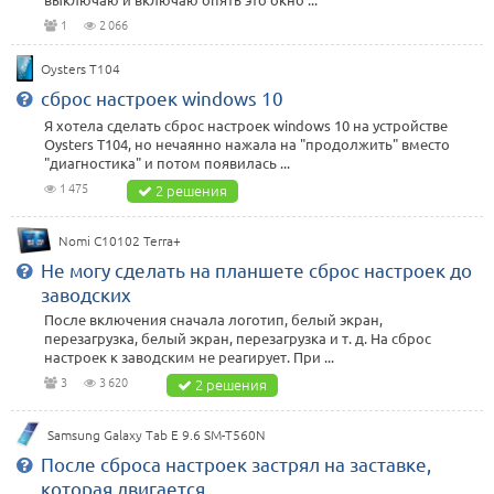
1
2 066
Oysters T104
сброс настроек windows 10
Я хотела сделать сброс настроек windows 10 на устройстве
Oysters T104, но нечаянно нажала на "продолжить" вместо
"диагностика" и потом появилась ...
1 475
2 решения
Nomi C10102 Terra+
Не могу сделать на планшете сброс настроек до
заводских
После включения сначала логотип, белый экран,
перезагрузка, белый экран, перезагрузка и т. д. На сброс
настроек к заводским не реагирует. При ...
3
3 620
2 решения
Samsung Galaxy Tab E 9.6 SM-T560N
После сброса настроек застрял на заставке,
которая двигается