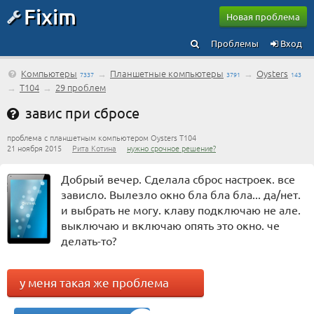
Fixim
Новая проблема
Проблемы
Вход
Компьютеры
→
Планшетные компьютеры
→
Oysters
7337
3791
143
→
T104
→
29 проблем
завис при сбросе
проблема с планшетным компьютером Oysters T104
21 ноября 2015
Рита Котина
нужно срочное решение?
Добрый вечер. Сделала сброс настроек. все
зависло. Вылезло окно бла бла бла... да/нет.
и выбрать не могу. клаву подключаю не але.
выключаю и включаю опять это окно. че
делать-то?
у меня такая же проблема