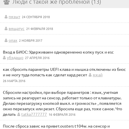
Люди с такой же проблемой (13)
пязыт
24 СЕНТЯБРЯ 2018
вящатус
21 ФЕВРАЛЯ 2018
опах
2 НОЯБРЯ 2017
Вход в БИОС: Удерживаем одновременно копку пуск и esc
убэдащо
27 АПРЕЛЯ 2016
как сбросить параметры UEFI клава и мышка отключены из биос
и не могу туда попасть как сделат хард ресет
яжай
26 МАРТА 2016
Сбросили настройки, при выборе параметров : язык, учетная
запись не реагирует на сенсор, работает только от клавиатуры.
Делаю перезагрузку кнопкой выкл. и громкость+ , появляется
окно перезапуск или резет. Сбросила еще раз, тоже самое. Что
делать
tatka7777777
16 ФЕВРАЛЯ 2016
После сброса завис на привет.ousters t104w. на сенсор и