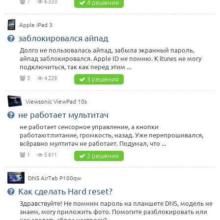
7
6 333
4 решения
Apple iPad 3
заблокировался айпад
Долго не пользовалась айпад, забыла экранный пароль,
айпад заблокировался. Apple ID не помню. К itunes не могу
подключиться, так как перед этим ...
3
4 229
3 решения
Viewsonic ViewPad 10s
не работает мультитач
не работает сенсорное управление, а кнопки
работают:питание, громкость, назад. Уже перепрошивался,
всёравно мултитач не работает. Подумал, что ...
1
5 611
2 решения
DNS AirTab P100qw
Как сделать Hard reset?
Здравствуйте! Не помним пароль на планшете DNS, модель не
знаем, могу приложить фото. Помогите разблокировать или
как сделать сброс настроек?