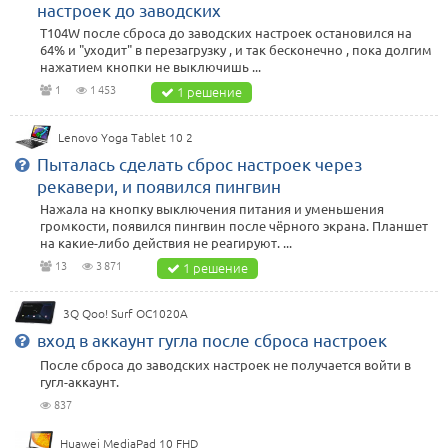
настроек до заводских
T104W после сброса до заводских настроек остановился на
64% и "уходит" в перезагрузку , и так бесконечно , пока долгим
нажатием кнопки не выключишь ...
1
1 453
1 решение
Lenovo Yoga Tablet 10 2
Пыталась сделать сброс настроек через
рекавери, и появился пингвин
Нажала на кнопку выключения питания и уменьшения
громкости, появился пингвин после чёрного экрана. Планшет
на какие-либо действия не реагируют. ...
13
3 871
1 решение
3Q Qoo! Surf OC1020A
вход в аккаунт гугла после сброса настроек
После сброса до заводских настроек не получается войти в
гугл-аккаунт.
837
Huawei MediaPad 10 FHD