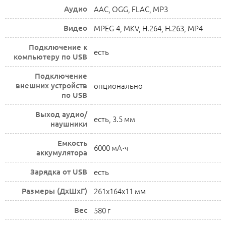
Аудио
AAC, OGG, FLAC, MP3
Видео
MPEG-4, MKV, H.264, H.263, MP4
Подключение к
есть
компьютеру по USB
Подключение
внешних устройств
опционально
по USB
Выход аудио/
есть, 3.5 мм
наушники
Емкость
6000 мА⋅ч
аккумулятора
Зарядка от USB
есть
Размеры (ДхШхГ)
261x164x11 мм
Вес
580 г