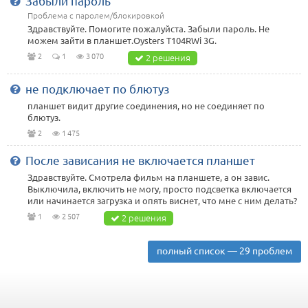
Забыли пароль
Проблема с паролем/блокировкой
Здравствуйте. Помогите пожалуйста. Забыли пароль. Не
можем зайти в планшет.Oysters T104RWi 3G.
2
1
3 070
2 решения
не подключает по блютуз
планшет видит другие соединения, но не соединяет по
блютуз.
2
1 475
После зависания не включается планшет
Здравствуйте. Смотрела фильм на планшете, а он завис.
Выключила, включить не могу, просто подсветка включается
или начинается загрузка и опять виснет, что мне с ним делать?
1
2 507
2 решения
полный список — 29 проблем