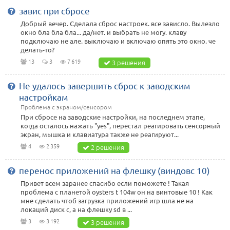
завис при сбросе
Добрый вечер. Сделала сброс настроек. все зависло. Вылезло
окно бла бла бла... да/нет. и выбрать не могу. клаву
подключаю не але. выключаю и включаю опять это окно. че
делать-то?
13
3
7 619
3 решения
Не удалось завершить сброс к заводским
настройкам
Проблема с экраном/сенсором
При сбросе на заводские настройки, на последнем этапе,
когда осталось нажать "yes", перестал реагировать сенсорный
экран, мышка и клавиатура также не реагируют...
4
2 359
2 решения
перенос приложений на флешку (виндовс 10)
Привет всем заранее спасибо если поможете ! Такая
проблема с планетой oysters t 104w он на винтовые 10 ! Как
мне сделать чтоб загрузка приложений игр шла не на
локаций диск с, а на флешку sd в ...
3
3 192
3 решения