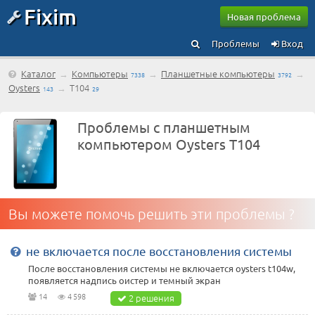
Fixim
Новая проблема
Проблемы
Вход
Каталог
→
Компьютеры
→
Планшетные компьютеры
→
7338
3792
Oysters
→
T104
143
29
Проблемы с планшетным
компьютером Oysters T104
Вы можете помочь решить эти проблемы ?
не включается после восстановления системы
После восстановления системы не включается oysters t104w,
появляется надпись оистер и темный экран
14
4 598
2 решения