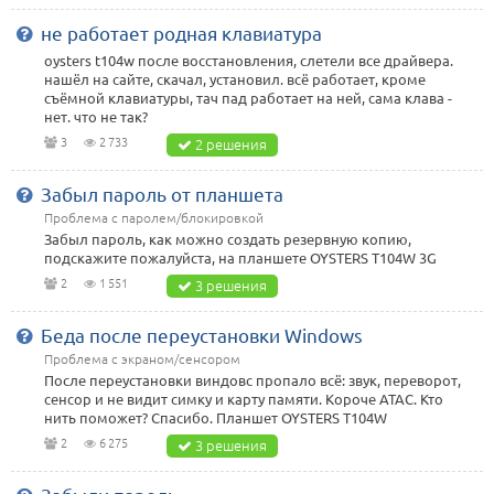
не работает родная клавиатура
oysters t104w после восстановления, слетели все драйвера.
нашёл на сайте, скачал, установил. всё работает, кроме
съёмной клавиатуры, тач пад работает на ней, сама клава -
нет. что не так?
3
2 733
2 решения
Забыл пароль от планшета
Проблема с паролем/блокировкой
Забыл пароль, как можно создать резервную копию,
подскажите пожалуйста, на планшете OYSTERS T104W 3G
2
1 551
3 решения
Беда после переустановки Windows
Проблема с экраном/сенсором
После переустановки виндовс пропало всё: звук, переворот,
сенсор и не видит симку и карту памяти. Короче АТАС. Кто
нить поможет? Спасибо. Планшет OYSTERS T104W
2
6 275
3 решения