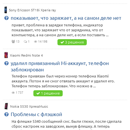
Sony Ericsson ST18i Xperia ray
показывает, что заряжает, а на самом деле нет
привет, проблема в зарядке телефона, индикатор
показывает, что заряжает что от зарядника, что от
компьютера, а на самом деле нет, а если поставить ...
13
1
14 198
3 решения
Xiaomi Redmi Note 4
удалил привязанный Mi-аккаунт, телефон
заблокирован
Телефон привязан был через номер телефона Xiaomi
аккаунта. Потом я не смог отвязать аккаунт и удалил его.
Телефон теперь заблокирован. Что можно в ...
1 737
1 решение
Nokia 5530 XpressMusic
Проблемы с флэшкой
На флешке 5340 сообщений смс. Были глюки, после сделала
сброс настроек на заводские, вынув флешку. А теперь