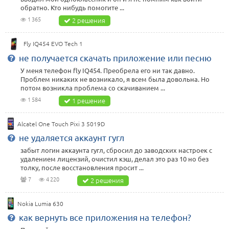
обратно. Кто нибудь помогите ...
1 365
2 решения
Fly IQ454 EVO Tech 1
не получается скачать приложение или песню
У меня телефон fly IQ454. Преобрела его ни так давно.
Проблем никаких не возникало, я всем была довольна. Но
потом возникла проблема со скачиванием ...
1 584
1 решение
Alcatel One Touch Pixi 3 5019D
не удаляется аккаунт гугл
забыт логин аккаунта гугл, сбросил до заводских настроек с
удалением лицензий, очистил кэш, делал это раз 10 но без
толку, после восстановления просит ...
7
4 220
2 решения
Nokia Lumia 630
как вернуть все приложения на телефон?