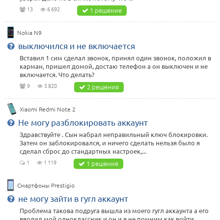
13
6 692
1 решение
Nokia N9
выключился и не включается
Вставил 1 сим сделал звонок, принял один звонок, положил в
карман, пришел домой, достаю телефон а он выключен и не
включается. Что делать?
9
5 820
2 решения
Xiaomi Redmi Note 2
Не могу разблокировать аккаунт
Здравствуйте . Сын набрал неправильный ключ блокировки.
Затем он заблокировался, и ничего сделать нельзя было я
сделал сброс до стандартных настроек,...
1
1 119
1 решение
Смартфоны Prestigio
не могу зайти в гугл аккаунт
Проблема такова подруга вышла из моего гугл аккаунта а его
вводил мой одноклассник и он и я не помним как войти