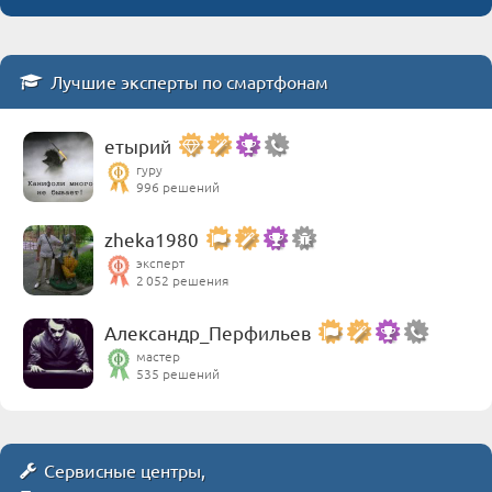
Лучшие эксперты по смартфонам
етырий
гуру
996 решений
zheka1980
эксперт
2 052 решения
Александр_Перфильев
мастер
535 решений
Сервисные центры,