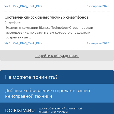
9 KV-2_BIAS_Tank_Blitz
6 февраля 2025
Составлен список самых глючных смартфонов
Смартфоны
Эксперты компании Blancco Technology Group провели
исследование, по результатам которого определили
современные ...
6 KV-2_BIAS_Tank_Blitz
8 февраля 2025
перейти к обсуждениям
Не можете починить?
Добавьте объявление о продаже вашей
неисправной техники
доска объявлений сломанной
DO.FIXIM.RU
техники и запчастей