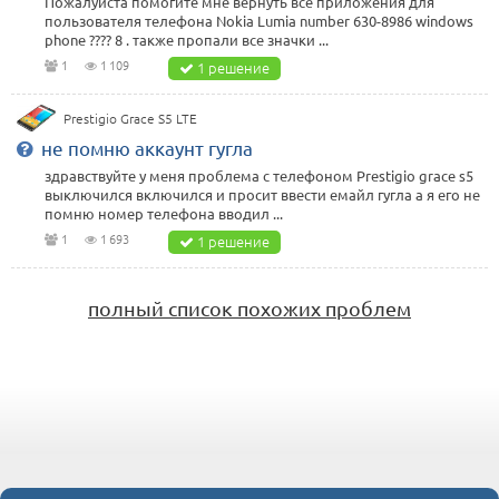
Пожалуйста помогите мне вернуть все приложения для
пользователя телефона Nokia Lumia number 630-8986 windows
phone ???? 8 . также пропали все значки ...
1
1 109
1 решение
Prestigio Grace S5 LTE
не помню аккаунт гугла
здравствуйте у меня проблема с телефоном Prestigio grace s5
выключился включился и просит ввести емайл гугла а я его не
помню номер телефона вводил ...
1
1 693
1 решение
полный список похожих проблем