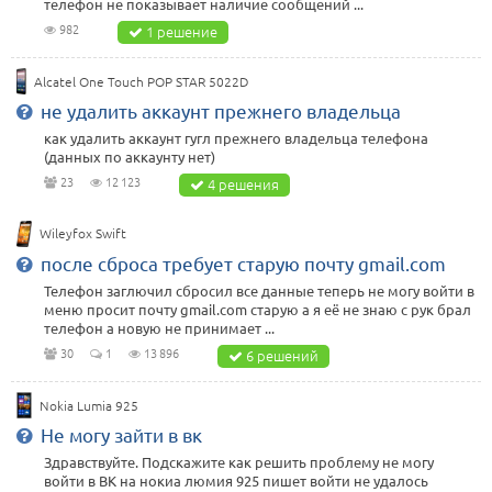
телефон не показывает наличие сообщений ...
982
1 решение
Alcatel One Touch POP STAR 5022D
не удалить аккаунт прежнего владельца
как удалить аккаунт гугл прежнего владельца телефона
(данных по аккаунту нет)
23
12 123
4 решения
Wileyfox Swift
после сброса требует старую почту gmail.com
Телефон заглючил сбросил все данные теперь не могу войти в
меню просит почту gmail.com старую а я её не знаю с рук брал
телефон а новую не принимает ...
30
1
13 896
6 решений
Nokia Lumia 925
Не могу зайти в вк
Здравствуйте. Подскажите как решить проблему не могу
войти в ВК на нокиа люмия 925 пишет войти не удалось