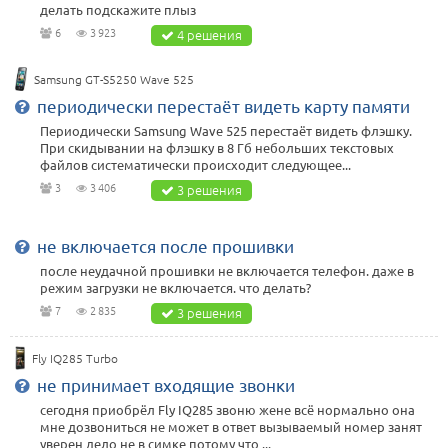
делать подскажите плыз
6
3 923
4 решения
Samsung GT-S5250 Wave 525
периодически перестаёт видеть карту памяти
Периодически Samsung Wave 525 перестаёт видеть флэшку.
При скидывании на флэшку в 8 Гб небольших текстовых
файлов систематически происходит следующее...
3
3 406
3 решения
не включается после прошивки
после неудачной прошивки не включается телефон. даже в
режим загрузки не включается. что делать?
7
2 835
3 решения
Fly IQ285 Turbo
не принимает входящие звонки
сегодня приобрёл Fly IQ285 звоню жене всё нормально она
мне дозвониться не может в ответ вызываемый номер занят
уверен дело не в симке потому что ...