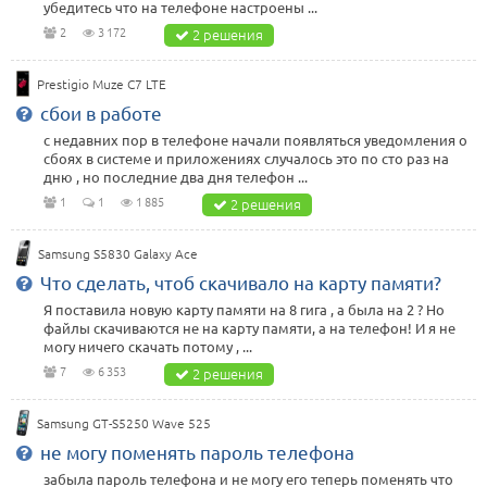
убедитесь что на телефоне настроены ...
2
3 172
2 решения
Prestigio Muze C7 LTE
сбои в работе
с недавних пор в телефоне начали появляться уведомления о
сбоях в системе и приложениях случалось это по сто раз на
дню , но последние два дня телефон ...
1
1
1 885
2 решения
Samsung S5830 Galaxy Ace
Что сделать, чтоб скачивало на карту памяти?
Я поставила новую карту памяти на 8 гига , а была на 2 ? Но
файлы скачиваются не на карту памяти, а на телефон! И я не
могу ничего скачать потому , ...
7
6 353
2 решения
Samsung GT-S5250 Wave 525
не могу поменять пароль телефона
забыла пароль телефона и не могу его теперь поменять что