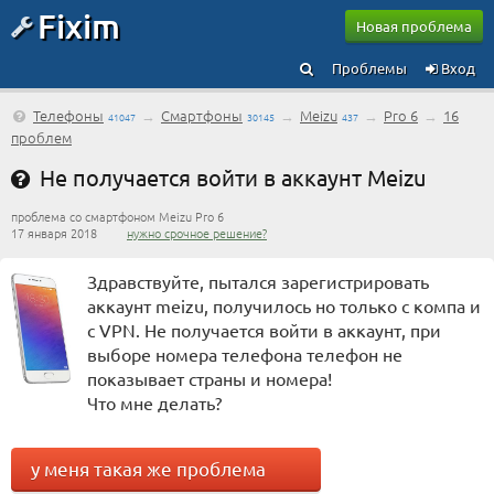
Fixim
Новая проблема
Проблемы
Вход
Телефоны
→
Смартфоны
→
Meizu
→
Pro 6
→
16
41047
30145
437
проблем
Не получается войти в аккаунт Meizu
проблема со смартфоном Meizu Pro 6
17 января 2018
нужно срочное решение?
Здравствуйте, пытался зарегистрировать
аккаунт meizu, получилось но только с компа и
с VPN. Не получается войти в аккаунт, при
выборе номера телефона телефон не
показывает страны и номера!
Что мне делать?
у меня такая же проблема