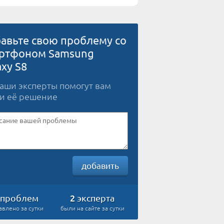
авьте свою проблему со
ртфоном Samsung
axy S8
наши эксперты помогут вам
и её решение
добавить
2
проблем
эксперта
авлено за сутки
были на сайте за сутки