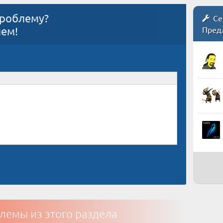
проблему?
Се
ием!
Пред
лемы из этого раздела