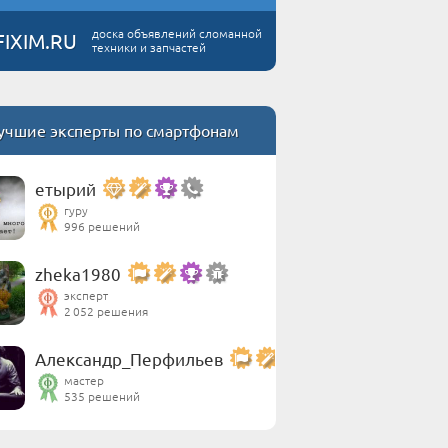
доска объявлений сломанной
FIXIM.RU
техники и запчастей
учшие эксперты по смартфонам
етырий
гуру
996 решений
zheka1980
эксперт
2 052 решения
Александр_Перфильев
мастер
535 решений