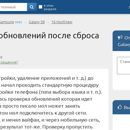
в этом
разделе
Samsung
→
Galaxy S8
→
16 проблем
6082
обновлений после сброса
От
Galax
S8
 решение?
ройки, удаление приложений и т. д.) до
и начал проходить стандартную процедуру
ойки телефона (типа выбора языка и т. п.).
ась проверка обновлений которая идет
а просто писало мол может занять
Вы
том мол подключитесь к другой сети.
 и менял вайфаи, и через мобильную сеть,
- результат тот-же. Проверку пропустить