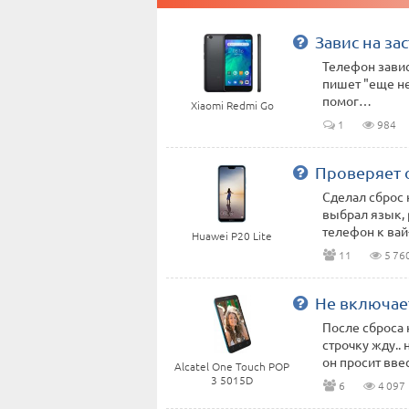
Завис на за
Телефон завис
пишет "еще не
помог…
Xiaomi Redmi Go
1
984
Проверяет 
Сделал сброс 
выбрал язык, 
телефон к вай-ф
Huawei P20 Lite
11
5 76
Не включает
После сброса 
строчку жду..
он просит ввест
Alcatel One Touch POP
3 5015D
6
4 097