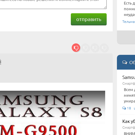
Есть 
помни
неуда
отправить
Тельма
Об
Samsu
Смарт
Всем 
менят
умира
18 
Как у
Смарт
ВНИМА