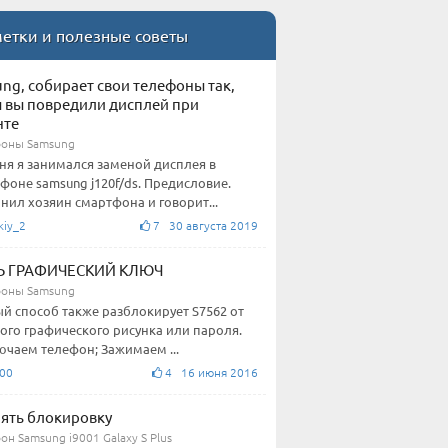
етки и полезные советы
ng, собирает свои телефоны так,
 вы повредили дисплей при
нте
оны Samsung
ня я занимался заменой дисплея в
фоне samsung j120f/ds. Предисловие.
нил хозяин смартфона и говорит...
kiy_2
7 30 августа 2019
Ь ГРАФИЧЕСКИЙ КЛЮЧ
оны Samsung
й способ также разблокирует S7562 от
ого графического рисунка или пароля.
чаем телефон; Зажимаем ...
00
4 16 июня 2016
нять блокировку
н Samsung i9001 Galaxy S Plus