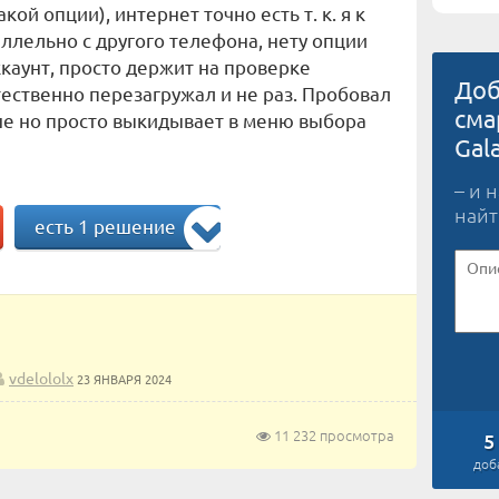
кой опции), интернет точно есть т. к. я к
ллельно с другого телефона, нету опции
ккаунт, просто держит на проверке
Доб
тественно перезагружал и не раз. Пробовал
сма
е но просто выкидывает в меню выбора
Gal
– и 
найт
есть 1 решение
vdelololx
23 ЯНВАРЯ 2024
11 232 просмотра
5
доб