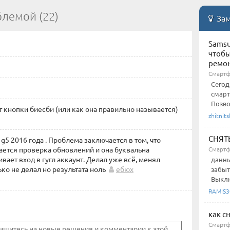
блемой (22)
Зам
Samsu
чтобы
ремо
Смартф
Сегод
смарт
Позво
т кнопки биесби (или как она правильно называется)
zhitnits
СНЯТ
5 2016 года . Проблема заключается в том, что
ается проверка обновлений и она буквальна
Смартф
вает вход в гугл аккаунт. Делал уже всё, менял
данны
ько не делал но результата ноль
ебюх
забыт
Выклю
RAMIS3
как с
Смартфо