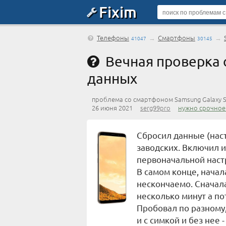
Fixim
Телефоны
→
Смартфоны
→
41047
30145
Вечная проверка 
данных
проблема со смартфоном Samsung Galaxy 
26 июня 2021
serg99pro
нужно срочное
Сбросил данные (наст
заводских. Включил 
первоначальной настр
В самом конце, начал
нескончаемо. Сначал
несколько минут а по
Пробовал по разному,
и с симкой и без нее 