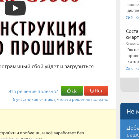
Play
являе
делае
9 KV
Соста
смар
Смарт
Экспе
прове
котор
ограммный сбой уйдет и загрузиться
6 KV
Да
Нет
Это решение полезно?
6 участников считают, что это решение полезно
Не 
Доба
тройки и пробуешь, и всё заработает без
ваше
urashka
25 НОЯБРЯ 2023