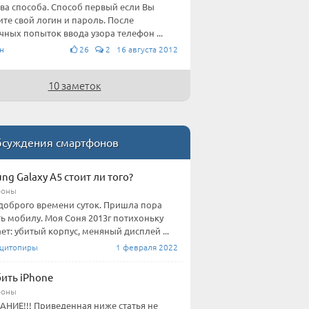
два способа. Способ первый если Вы
те свой логин и пароль. После
чных попыток ввода узора телефон ...
н
26
2 16 августа 2012
10 заметок
суждения смартфонов
ng Galaxy A5 стоит ли того?
фоны
доброго времени суток. Пришла пора
ь мобилу. Моя Соня 2013г потихоньку
ет: убитый корпус, меняный дисплей ...
щитопиры
1 февраля 2022
бить iPhone
фоны
НИЕ!!! Приведенная ниже статья не