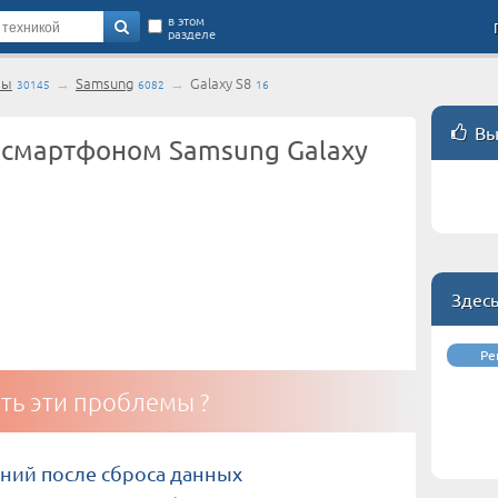
в этом
разделе
ны
→
Samsung
→
Galaxy S8
30145
6082
16
Вы
 смартфоном Samsung Galaxy
Здес
Ре
ть эти проблемы ?
ний после сброса данных