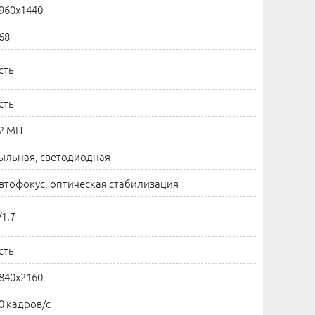
960x1440
68
сть
сть
2 МП
ыльная, светодиодная
втофокус, оптическая стабилизация
/1.7
сть
840x2160
0 кадров/с