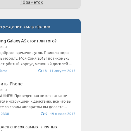
10 заметок
суждение смартфонов
ng Galaxy A5 стоит ли того?
фоны
доброго времени суток. Пришла пора
ь мобилу. Моя Соня 2013г потихоньку
ет: убитый корпус, меняный дисплей ...
flame
18 11 августа 2015
бить iPhone
фоны
НИЕ!!! Приведенная ниже статья не
тся инструкцией к действию, все что вы
те со своим аппаратом вы делаете ...
12330
9 19 января 2017
влен список самых глючных