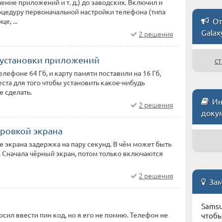
ение приложений и т. д.) до заводских. Включил и
оцедуру первоначальной настройки телефона (типа
От
е, ...
Galax
2 решения
 установки приложений
ст
лефоне 64 Гб, и карту памяти поставили на 16 Гб,
ста для того чтобы установить какое-нибудь
е сделать.
Ин
2 решения
доку
ровкой экрана
 экрана задержка на пару секунд. В чём может быть
. Сначала чёрный экран, потом только включаются
2 решения
Зам
Samsu
сил ввести пин код, но я его не помню. Телефон не
чтобы