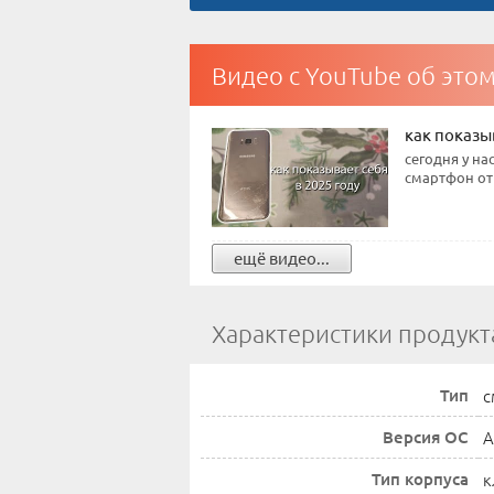
Видео с YouTube об это
как показыв
сегодня у н
смартфон от 
ещё видео...
Характеристики продукт
Тип
с
Версия ОС
A
Тип корпуса
к