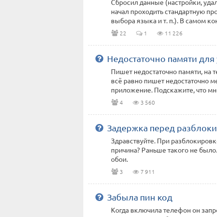
Сбросил данные (настройки, удал
начал проходить стандартную пр
выбора языка и т. п.). В самом конц
22
1
11 226
Недостаточно памяти для
Пишет недостаточно памяти, на те
всё равно пишет недостаточно ме
приложение. Подскажите, что мн
4
3 560
Задержка перед разблоки
Здравствуйте. При разблокировке
причина? Раньше такого не было
обои.
3
7 911
Забыла пин код
Когда включила телефон он запро