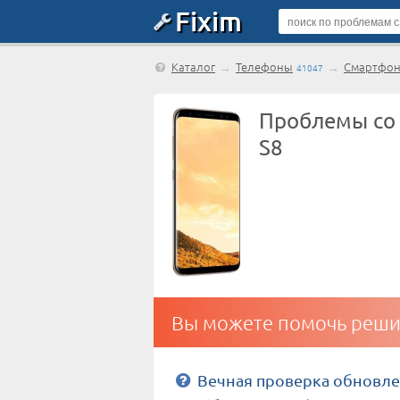
Fixim
Каталог
→
Телефоны
→
Смартфо
41047
Проблемы со
S8
Вы можете помочь реши
Вечная проверка обновле