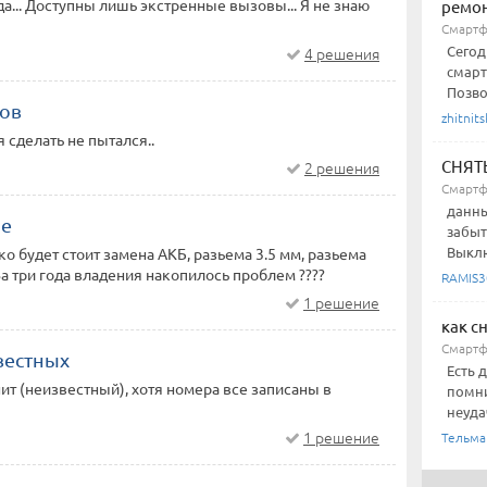
а... Доступны лишь экстренные вызовы... Я не знаю
ремо
Смартф
Сегод
4 решения
смарт
Позво
ков
zhitnits
 сделать не пытался..
СНЯТ
2 решения
Смартф
данны
ие
забыт
Выклю
о будет стоит замена АКБ, разьема 3.5 мм, разьема
За три года владения накопилось проблем ????
RAMIS3
1 решение
как с
Смартфо
вестных
Есть 
ит (неизвестный), хотя номера все записаны в
помни
неуда
1 решение
Тельма