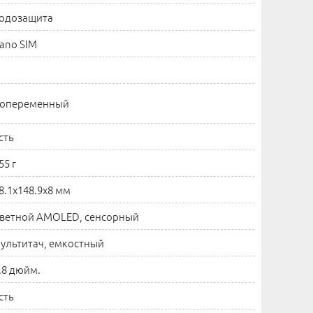
одозащита
ano SIM
опеременный
сть
55 г
8.1x148.9x8 мм
ветной AMOLED, сенсорный
ультитач, емкостный
.8 дюйм.
сть