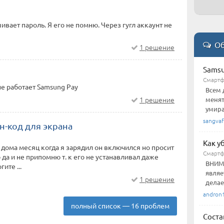
ивает пароль. Я его не помню. Через гугл аккаунт не
Об
1 решение
Samsu
Смарт
не работает Samsung Pay
Всем 
1 решение
менят
умира
sangva
н-код для экрана
Как у
дома месяц когда я зарядил он включился но просит
Смарт
 да и не припомню т. к его не устанавливал даже
ВНИМА
ите ...
являе
1 решение
делае
andron
полный список — 16 проблем
Соста