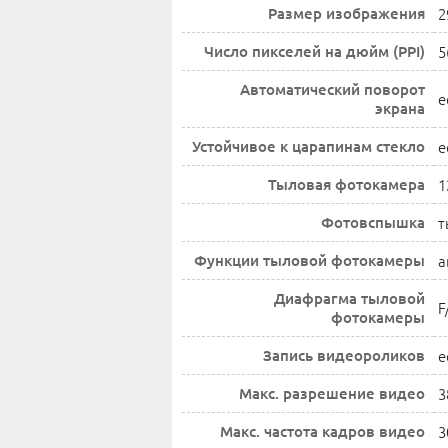
Размер изображения
2
Число пикселей на дюйм (PPI)
5
Автоматический поворот
е
экрана
Устойчивое к царапинам стекло
е
Тыловая фотокамера
1
Фотовспышка
т
Функции тыловой фотокамеры
а
Диафрагма тыловой
F
фотокамеры
Запись видеороликов
е
Макс. разрешение видео
3
Макс. частота кадров видео
3