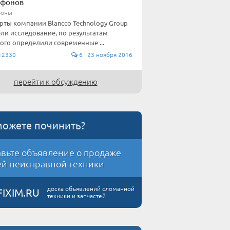
тфонов
фоны
рты компании Blancco Technology Group
ли исследование, по результатам
ого определили современные ...
12330
6 23 ноября 2016
перейти к обсуждению
можете починить?
вьте объявление о продаже
й неисправной техники
доска объявлений сломанной
FIXIM.RU
техники и запчастей