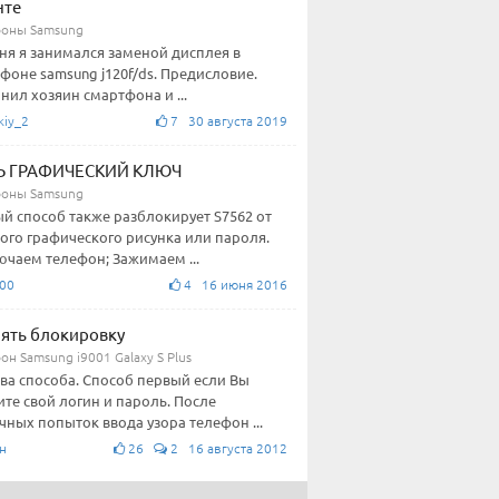
нте
оны Samsung
ня я занимался заменой дисплея в
фоне samsung j120f/ds. Предисловие.
нил хозяин смартфона и ...
kiy_2
7 30 августа 2019
Ь ГРАФИЧЕСКИЙ КЛЮЧ
оны Samsung
й способ также разблокирует S7562 от
ого графического рисунка или пароля.
чаем телефон; Зажимаем ...
00
4 16 июня 2016
нять блокировку
н Samsung i9001 Galaxy S Plus
два способа. Способ первый если Вы
те свой логин и пароль. После
чных попыток ввода узора телефон ...
н
26
2 16 августа 2012