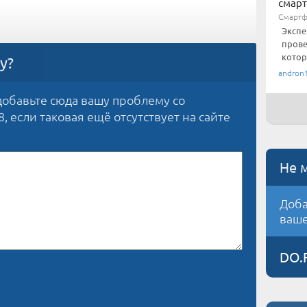
смар
Смарт
Экспе
прове
котор
у?
andron
обавьте сюда вашу проблему со
, если таковая ещё отсутствует на сайте
Не 
Доба
ваше
DO.