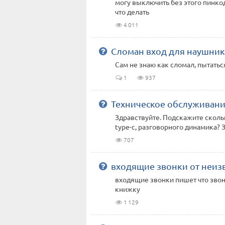
могу выключить без этого пинкод
что делать
4 011
Сломан вход для наушни
Сам не знаю как сломал, пытаться
1
937
Техническое обслуживан
Здравствуйте. Подскажите скольк
type-c, разговорного динамика? 
707
входящие звонки от неиз
входящие звонки пишет что звон
книжку
1 129