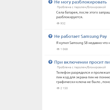
Не могу разблокировать
Проблема с паролем/блокировкой
Села батарея, после этого запраш
разблокируется.
932
Не работает Samsung Pay
Я купил Samsung S8 недавно что 
1 068
При включении просит пи
Проблема с паролем/блокировкой
Телефон разрядился и пролежал 
пин код для экрана пин не помню
графически ключа не было , помог
2 150