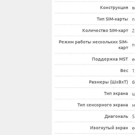
Конструкция
в
Тип SIM-карты
n
Количество SIM-карт
2
Режим работы нескольких SIM-
п
карт
Поддержка MST
е
Вес
1
Размеры (ШxВxТ)
6
Тип экрана
ц
Тип сенсорного экрана
м
Диагональ
5
Изогнутый экран
е