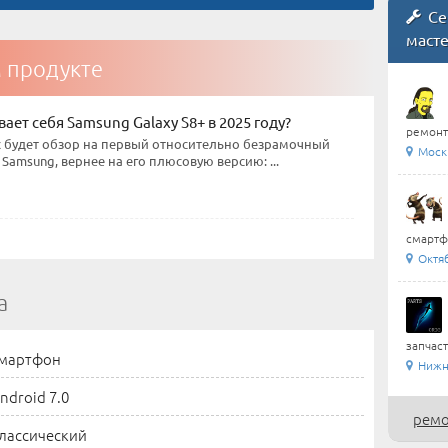
Се
маст
м продукте
ает себя Samsung Galaxy S8+ в 2025 году?
ремонт
ас будет обзор на первый относительно безрамочный
Москв
Samsung, вернее на его плюсовую версию: ...
смартфо
Октя
а
запчаст
мартфон
Нижни
ndroid 7.0
ремо
лассический