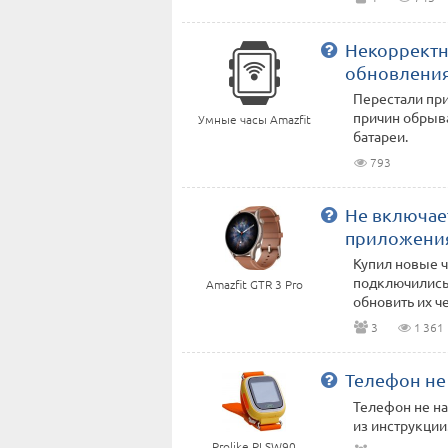
Некорректн
обновлени
Перестали при
причин обрыва
Умные часы Amazfit
батареи.
793
Не включае
приложени
Купил новые 
подключились 
Amazfit GTR 3 Pro
обновить их че
3
1 361
Телефон не
Телефон не на
из инструкции
Prolike PLSW90