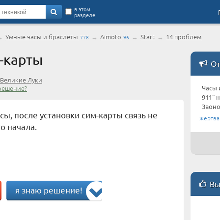
в этом
разделе
→
Умные часы и браслеты
→
Aimoto
→
Start
→
14 проблем
778
96
-карты
От
Великие Луки
решение?
Часы 
911" 
Звоно
сы, после установки сим-карты связь не
жертва
о начала.
Вы
я знаю решение!