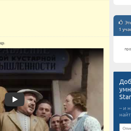
Это
1 уча
цу.
про
Доб
умн
Play
Star
– и 
найт