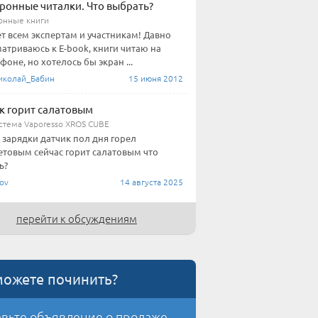
ронные читалки. Что выбрать?
онные книги
т всем экспертам и участникам! Давно
атриваюсь к E-book, книги читаю на
фоне, но хотелось бы экран ...
колай_Бабин
15 июня 2012
к горит салатовым
стема Vaporesso XROS CUBE
 зарядки датчик пол дня горел
товым сейчас горит салатовым что
ь?
ov
14 августа 2025
перейти к обсуждениям
можете починить?
вьте объявление о продаже