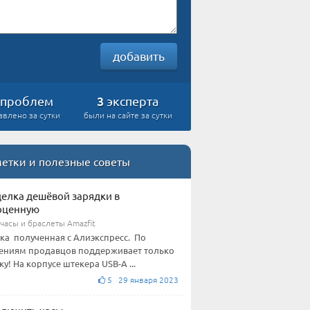
добавить
3
проблем
эксперта
авлено за сутки
были на сайте за сутки
етки и полезные советы
елка дешёвой зарядки в
оценную
часы и браслеты Amazfit
ка полученная с Алиэкспресс. По
ениям продавцов поддерживает только
ку! На корпусе штекера USB-А ...
5 29 января 2023