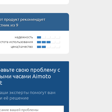
т продукт рекомендует
стник из 9
надежность
стота использования
цена/качество
авьте свою проблему с
ыми часами Aimoto
t
наши эксперты помогут вам
и её решение