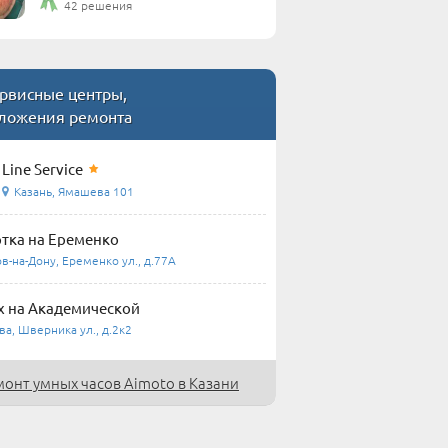
42 решения
рвисные центры,
ложения ремонта
Line Service
Казань, Ямашева 101
тка на Еременко
в-на-Дону, Еременко ул., д.77А
 на Академической
а, Шверника ул., д.2к2
монт умных часов Aimoto в Казани