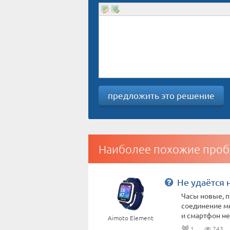
предложить это решение
Наиболее похожие проб
Не удаётся 
Часы новые, п
соединение ме
и смартфон не 
Aimoto Element
1
743