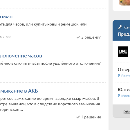
ломан
та для часов, или купить новый ремешок или
Се
Пред
2 решения
2 766
включение часов
лённо включить часы после удалённого отключения?
Отвер
Росто
Юлтех
амыкание в АКБ
Москв
откое замыкание во время зарядки смарт-часов. В
тре выявили, что в следствии короткого замыкания
еринская ...
ре
1 решение