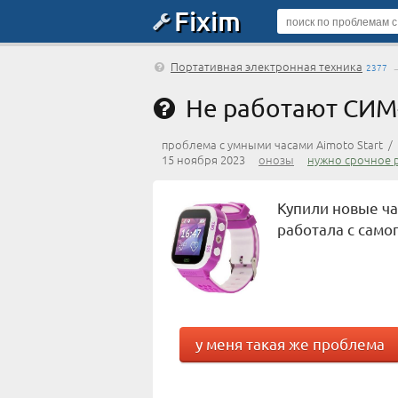
Fixim
Портативная электронная техника
2377
Не работают СИМ
проблема с умными часами Aimoto Start /
15 ноября 2023
онозы
нужно срочное 
Купили новые ча
работала с самог
у меня такая же проблема