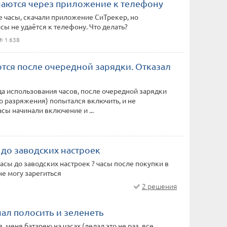
аются через приложение к телефону
 часы, скачали приложение СиТрекер, но
сы не удаётся к телефону. Что делать?
1 638
тся после очередной зарядки. Отказал
да использования часов, после очередной зарядки
о разряжения) попытался включить, и не
асы начинали включение и ...
 до заводских настроек
часы до заводских настроек ? часы после покупки в
 не могу зарегиться
2 решения
ал полосить и зеленеть
, меня батарею на часах (делал это не раз, все