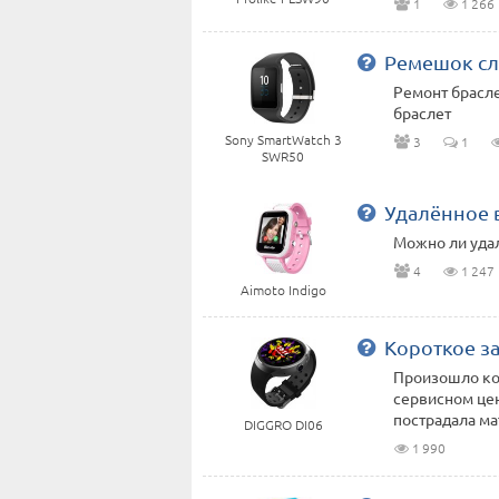
1
1 266
Ремешок с
Ремонт брасле
браслет
Sony SmartWatch 3
3
1
SWR50
Удалённое 
Можно ли уда
4
1 247
Aimoto Indigo
Короткое з
Произошло кор
сервисном цен
пострадала мат
DIGGRO DI06
1 990