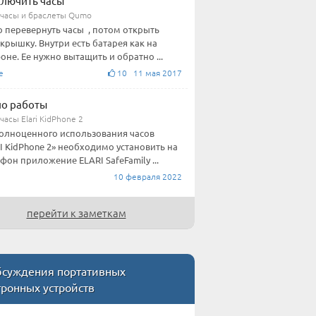
ключить часы
часы и браслеты Qumo
 перевернуть часы , потом открыть
 крышку. Внутри есть батарея как на
оне. Ее нужно вытащить и обратно ...
е
10 11 мая 2017
о работы
асы Elari KidPhone 2
олноценного использования часов
I KidPhone 2» необходимо установить на
фон приложение ELARI SafeFamily ...
10 февраля 2022
перейти к заметкам
суждения портативных
ронных устройств