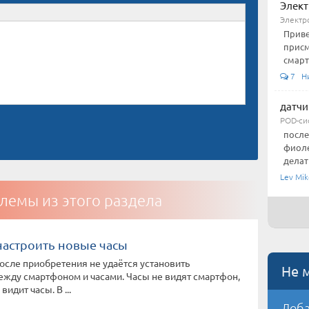
Элект
Электр
Приве
присм
смарт
7 Ни
датчи
POD-си
после
фиоле
делат
Lev Mik
лемы из этого раздела
настроить новые часы
осле приобретения не удаётся установить
Не 
жду смартфоном и часами. Часы не видят смартфон,
видит часы. В ...
Доба