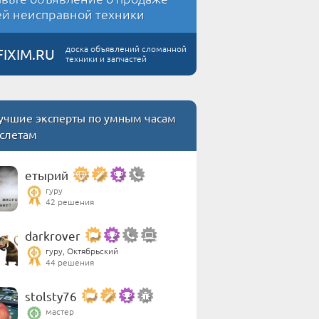
й неисправной техники
доска объявлений сломанной
FIXIM.RU
техники и запчастей
учшие эксперты по умным часам
аслетам
етырий
гуру
42 решения
darkrover
гуру, Октябрьский
44 решения
stolsty76
мастер