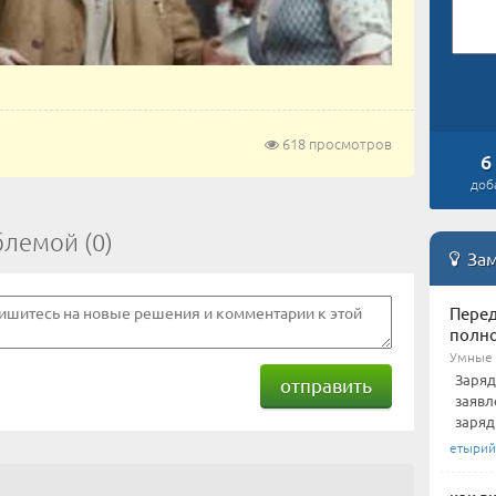
618 просмотров
6
доб
блемой (0)
Зам
Перед
полн
Умные 
Заряд
отправить
заявл
заряд
етырий