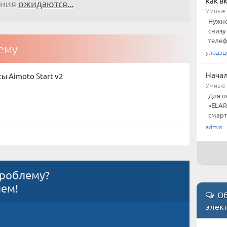
как в
ения
ожидаются...
Умные 
Нужно
снизу
телеф
тему
улодэц
Начал
ы Aimoto Start v2
Умные ч
Для п
«ELAR
смарт
admin
проблему?
ием!
Об
элект