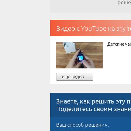
реш
Видео с YouTube на эту 
Детские час
ещё видео...
Знаете, как решить эту 
Поделитесь своим знан
Ваш способ решения: