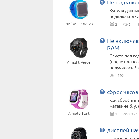
Не подключ
Купили данные
подключить ча
Prolike PLSW523
2
2
Не включаю
RAM
Спустя пол-го
(после полног
Amazfit Verge
получилось. Ч
1 992
сброс часов
как сбросить 
магазине б. у.
Aimoto Start
1
2 975
дисплей нач
Ситуация такая