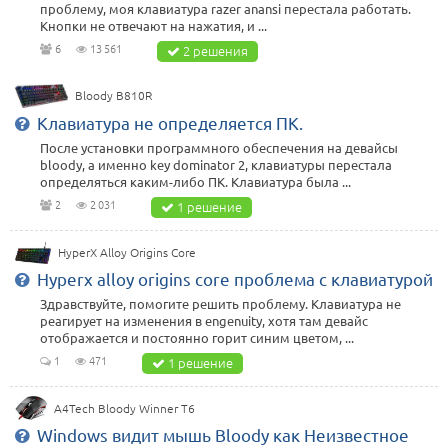
проблему, моя клавиатура razer anansi перестала работать.
Кнопки не отвечают на нажатия, и ...
6
13 561
2 решения
Bloody B810R
Клавиатура не определяется ПК.
После установки программного обеспечения на девайсы
bloody, а именно key dominator 2, клавиатуры перестала
определяться каким-либо ПК. Клавиатура была ...
2
2 031
1 решение
HyperX Alloy Origins Core
Hyperx alloy origins core проблема с клавиатурой
Здравствуйте, помогите решить проблему. Клавиатура не
реагирует на изменения в engenuity, хотя там девайс
отображается и постоянно горит синим цветом, ...
1
471
1 решение
A4Tech Bloody Winner T6
Windows видит мышь Bloody как Неизвестное