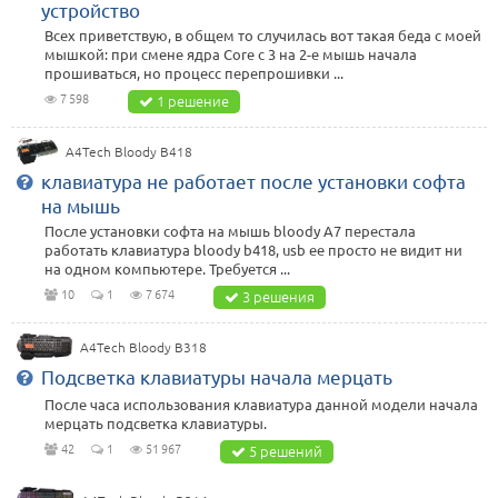
устройство
Всех приветствую, в общем то случилась вот такая беда с моей
мышкой: при смене ядра Core с 3 на 2-е мышь начала
прошиваться, но процесс перепрошивки ...
7 598
1 решение
A4Tech Bloody B418
клавиатура не работает после установки софта
на мышь
После установки софта на мышь bloody A7 перестала
работать клавиатура bloody b418, usb ее просто не видит ни
на одном компьютере. Требуется ...
10
1
7 674
3 решения
A4Tech Bloody B318
Подсветка клавиатуры начала мерцать
После часа использования клавиатура данной модели начала
мерцать подсветка клавиатуры.
42
1
51 967
5 решений