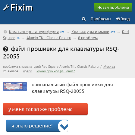
Fixim
Новая проблема
Проблемы
Вход
Компьютерная периферия
→
Клавиатуры и мыши
→
Red
672
478
Square
→
Alumix TKL Classic Pakuru
→
8 проблем
19
файл прошивки для клавиатуры RSQ-
20055
проблема с клавиатурой Red Square Alumix TKL Classic Pakuru /
Москва
21 января
иряро
нужно срочное решение?
оригинальный файл прошивки для
клавиатуры RSQ-20055
у меня такая же проблема
я знаю решение!