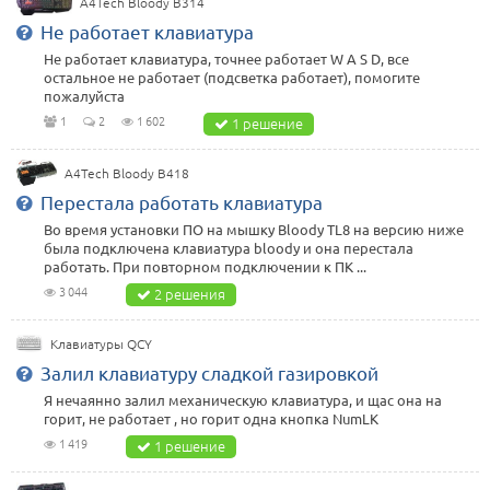
A4Tech Bloody B314
Не работает клавиатура
Не работает клавиатура, точнее работает W A S D, все
остальное не работает (подсветка работает), помогите
пожалуйста
1
2
1 602
1 решение
A4Tech Bloody B418
Перестала работать клавиатура
Во время установки ПО на мышку Bloody TL8 на версию ниже
была подключена клавиатура bloody и она перестала
работать. При повторном подключении к ПК ...
3 044
2 решения
Клавиатуры QCY
Залил клавиатуру сладкой газировкой
Я нечаянно залил механическую клавиатура, и щас она на
горит, не работает , но горит одна кнопка NumLK
1 419
1 решение