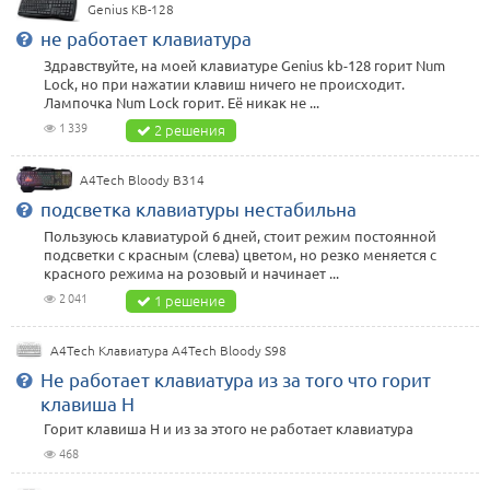
Genius KB-128
не работает клавиатура
Здравствуйте, на моей клавиатуре Genius kb-128 горит Num
Lock, но при нажатии клавиш ничего не происходит.
Лампочка Num Lock горит. Её никак не ...
1 339
2 решения
A4Tech Bloody B314
подсветка клавиатуры нестабильна
Пользуюсь клавиатурой 6 дней, стоит режим постоянной
подсветки с красным (слева) цветом, но резко меняется с
красного режима на розовый и начинает ...
2 041
1 решение
A4Tech Клавиатура A4Tech Bloody S98
Не работает клавиатура из за того что горит
клавиша H
Горит клавиша H и из за этого не работает клавиатура
468