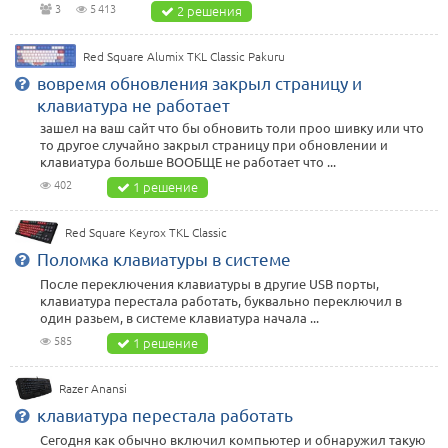
3
5 413
2 решения
Red Square Alumix TKL Classic Pakuru
вовремя обновления закрыл страницу и
клавиатура не работает
зашел на ваш сайт что бы обновить толи проо шивку или что
то другое случайно закрыл страницу при обновлении и
клавиатура больше ВООБЩЕ не работает что ...
402
1 решение
Red Square Keyrox TKL Classic
Поломка клавиатуры в системе
После переключения клавиатуры в другие USB порты,
клавиатура перестала работать, буквально переключил в
один разьем, в системе клавиатура начала ...
585
1 решение
Razer Anansi
клавиатура перестала работать
Сегодня как обычно включил компьютер и обнаружил такую