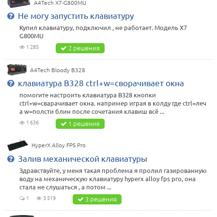
A4Tech X7-G800MU
Не могу запустить клавиатуру
Купил клавиатуру, подключил , не работает. Модель X7
G800MU
1 285
2 решения
A4Tech Bloody B328
клавиатура B328 ctrl+w=сворачивает окна
помогите настроить клавиатура B328 кнопки
ctrl+w=сварачивает окна. например играя в колду где ctrl=леч
а w=полсти блин после сочетания клавиш всё ...
1 636
1 решение
HyperX Alloy FPS Pro
Залив механической клавиатуры
Здравствуйте, у меня такая проблема я пролил газированную
воду на механическую клавиатуру hyperx alloy fps pro, она
стала не слушаться , а потом ...
1
3 519
3 решения