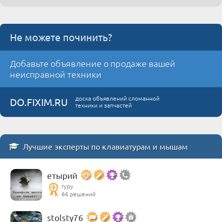
Не можете починить?
Добавьте объявление о продаже вашей
неисправной техники
доска объявлений сломанной
DO.FIXIM.RU
техники и запчастей
Лучшие эксперты по клавиатурам и мышам
етырий
гуру
66 решений
stolsty76