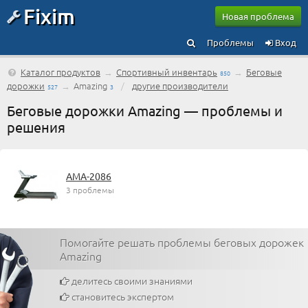
Fixim
Новая проблема
Проблемы
Вход
Каталог продуктов
→
Спортивный инвентарь
→
Беговые
850
дорожки
→
Amazing
/
другие производители
527
3
Беговые дорожки Amazing — проблемы и
решения
AMA-2086
3 проблемы
Помогайте решать проблемы беговых дорожек
Amazing
делитесь своими знаниями
становитесь экспертом