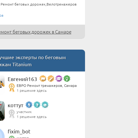
Ремонт беговых дорожек,Велотренажеров
ра
емонт беговых дорожек в Самаре
чшие эксперты по беговым
жкам Titanium
Евгений163
ЕВРО Ремонт тренажеров, Самара
1 решение здесь
коттут
участник
1 решение здесь
fixim_bot
мастер