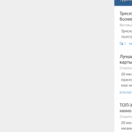
Тресн
более
Беговы
Тресн
толст
1 те
Лучши
карты
Спорти
20 ию
прило
них н
procop
ТОП-3
мимо 
Спорти
20 ию
нюанс