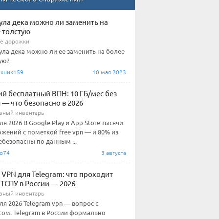
ула дека можно ли заменить на
 толстую
е дорожки
ула дека можно ли ее заменить на более
ую?
хник159
10 мая 2023
й бесплатный ВПН: 10 ГБ/мес без
 — что безопасно в 2026
вный инвентарь
ля 2026 В Google Play и App Store тысячи
жений с пометкой free vpn — и 80% из
ебезопасны по данным ...
io74
3 августа
 VPN для Telegram: что проходит
ТСПУ в России — 2026
вный инвентарь
ля 2026 Telegram vpn — вопрос с
ом. Telegram в России формально