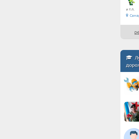
и т.п.
Сама
р
Лу
доро