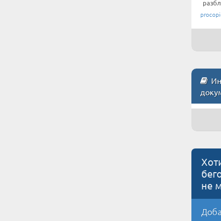
разбл
procop
Инс
доку
Хот
бег
не 
Доба