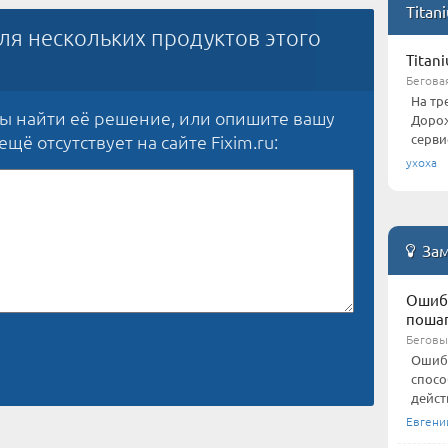
Titan
ля нескольких продуктов этого
Titan
Бегова
На тр
бы найти её решение, или опишите вашу
Дорож
серви
щё отсутствует на сайте Fixim.ru:
ухоха
Зам
Ошибк
поша
Беговы
Ошибк
спосо
дейст
Евгени