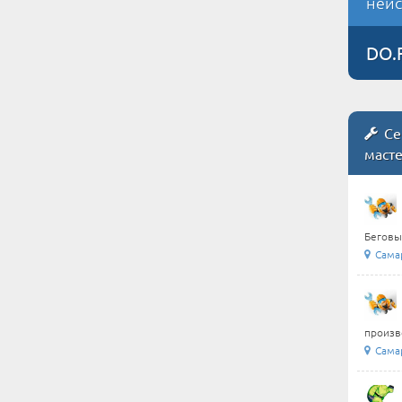
неис
DO.
Се
маст
Беговые
Сама
произв
Сама