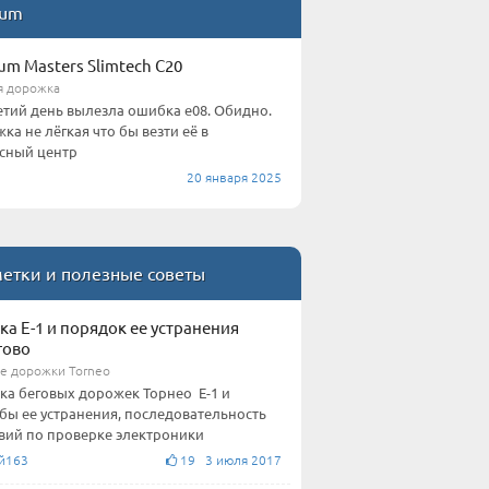
ium
ium Masters Slimtech C20
я дорожка
етий день вылезла ошибка е08. Обидно.
ка не лёгкая что бы везти её в
сный центр
20 января 2025
етки и полезные советы
а Е-1 и порядок ее устранения
гово
е дорожки Torneo
а беговых дорожек Торнео Е-1 и
бы ее устранения, последовательность
вий по проверке электроники
й163
19 3 июля 2017