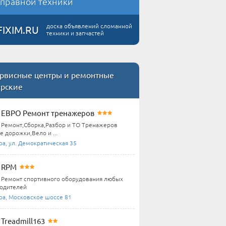
правной техники
доска объявлений сломанной
FIXIM.RU
техники и запчастей
рвисные центры и ремонтные
ерские
ЕВРО Ремонт тренажеров
Ремонт,Сборка,Разбор и ТО Тренажеров
 дорожки,Вело и ...
ра, ул. Демократическая 35
RPM
Ремонт спортивного оборудования любых
одителей
ра, Московское шоссе 81
Treadmill163