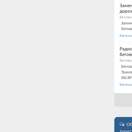
Замен
доро
Беговы
Замен
бегов
Евгени
Радио
бегов
Беговы
Бегов
Транз
IRG4P
Евгени
Об
тури