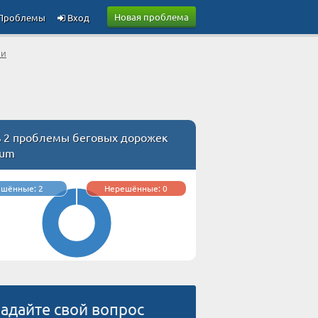
Новая проблема
Проблемы
Вход
ли
ь 2 проблемы беговых дорожек
ium
ешённые: 2
Нерешённые: 0
адайте свой вопрос