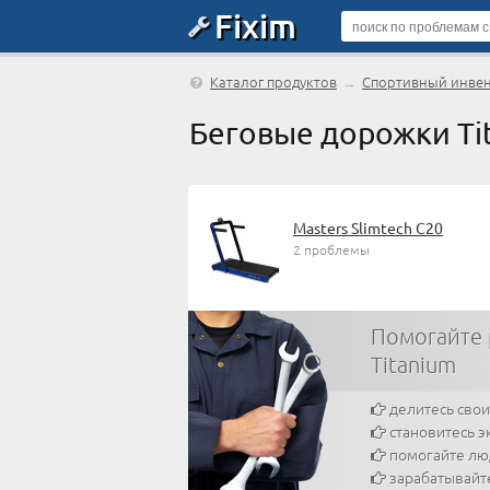
Fixim
Каталог продуктов
→
Спортивный инве
Беговые дорожки Ti
Masters Slimtech C20
2 проблемы
Помогайте
Titanium
делитесь сво
становитесь э
помогайте л
зарабатывайт