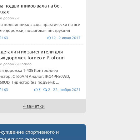
а подшипников вала на бег.
жках
е дорожки
а подшипников вала практически на все
ые дорожки, пошаговая инструкция
й163
12 2 июня 2017
детали и их заменители для
ых дорожек Torneo и Proform
е дорожки Torneo
ая дорожка Т-405 Контроллер
истор: CT60AM Аналог: IRG4PF50WD,
50UD Тиристор (на подъём): ...
й163
6
2 22 ноября 2021
4 заметки
суждение спортивного и
стического снаряжения