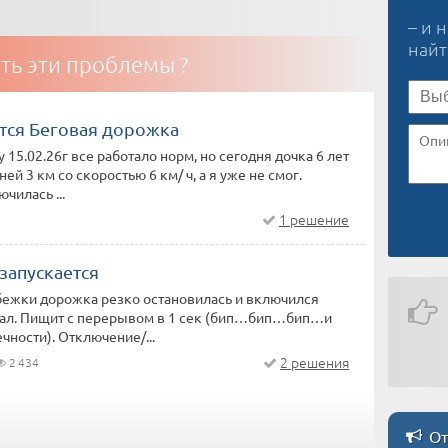
– и 
най
ть эти проблемы ?
тся Беговая дорожка
 15.02.26г все работало норм, но сегодня дочка 6 лет
ей 3 км со скоростью 6 км/ ч, а я уже не смог.
чилась ...
1 решение
запускается
бежки дорожка резко остановилась и включился
нал. Пищит с перерывом в 1 сек (бип…бип…бип…и
чности). Отключение/...
2 решения
2 434
От