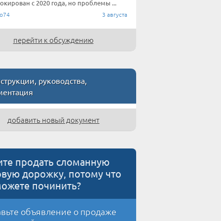
окирован с 2020 года, но проблемы ...
io74
3 августа
перейти к обсуждению
трукции, руководства,
ментация
добавить новый документ
ите продать сломанную
овую дорожку, потому что
можете починить?
вьте объявление о продаже