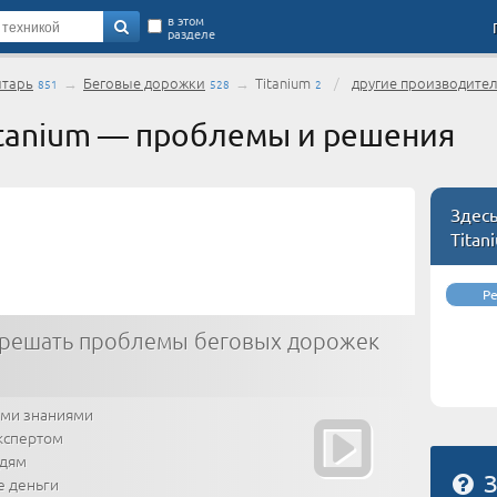
в этом
разделе
нтарь
→
Беговые дорожки
→
Titanium
/
другие производите
851
528
2
tanium — проблемы и решения
Здес
Titan
Р
 решать проблемы беговых дорожек
ими знаниями
кспертом
юдям
З
е деньги