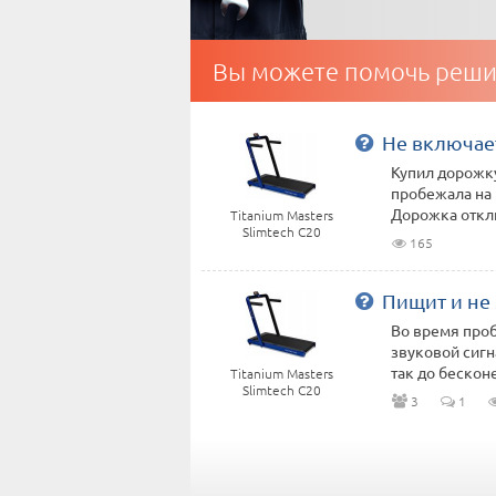
Вы можете помочь реши
Не включае
Купил дорожку
пробежала на н
Дорожка отклю
Titanium Masters
Slimtech C20
165
Пищит и не 
Во время про
звуковой сиг
так до бесконе
Titanium Masters
Slimtech C20
3
1