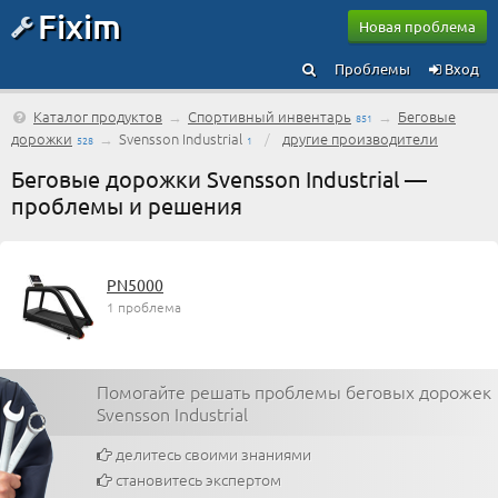
Fixim
Новая проблема
Проблемы
Вход
Каталог продуктов
→
Спортивный инвентарь
→
Беговые
851
дорожки
→
Svensson Industrial
/
другие производители
528
1
Беговые дорожки Svensson Industrial —
проблемы и решения
PN5000
1 проблема
Помогайте решать проблемы беговых дорожек
Svensson Industrial
делитесь своими знаниями
становитесь экспертом