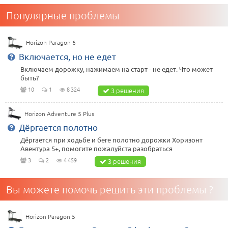
Популярные проблемы
Horizon Paragon 6
Включается, но не едет
Включаем дорожку, нажимаем на старт - не едет. Что может
быть?
10
1
8 324
3 решения
Horizon Adventure 5 Plus
Дёргается полотно
Дёргается при ходьбе и беге полотно дорожки Хоризонт
Авентура 5+, помогите пожалуйста разобраться
3
2
4 459
3 решения
Вы можете помочь решить эти проблемы ?
Horizon Paragon 5