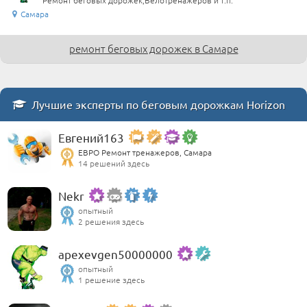
Самара
ремонт беговых дорожек в Самаре
Лучшие эксперты по беговым дорожкам Horizon
Евгений163
ЕВРО Ремонт тренажеров, Самара
14 решений здесь
Nekr
опытный
2 решения здесь
apexevgen50000000
опытный
1 решение здесь