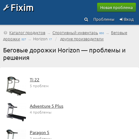
Fixim
Новая проблема
Проблемы
Вход
Каталог продуктов
→
Спортивный инвентарь
→
Беговые
850
дорожки
→
Horizon
/
другие производители
527
17
Беговые дорожки Horizon — проблемы и
решения
Ti 22
5 проблем
Adventure 5 Plus
4 проблемы
Paragon 5
2 проблемы