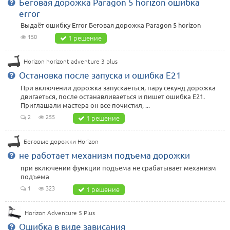
Беговая дорожка Paragon 5 horizon ошибка
еrror
Выдаёт ошибку Еrror Беговая дорожка Paragon 5 horizon
150
1 решение
Horizon horizont adventure 3 plus
Остановка после запуска и ошибка E21
При включении дорожка запускаеться, пару секунд дорожка
двигаеться, после останавливаеться и пишет ошибка E21.
Приглашали мастера он все почистил, ...
2
255
1 решение
Беговые дорожки Horizon
не работает механизм подъема дорожки
при включении функции подъема не срабатывает механизм
подъема
1
323
1 решение
Horizon Adventure 5 Plus
Ошибка в виде зависания