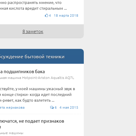
нно распространять мнение, что
ная кислота вредит стиральным ...
4 18 марта 2018
8 заметок
суждение бытовой техники
а подшипников бака
ная машина Hotpoint-Ariston Aqualtis AQ7L
ствуйте, у моей машины ужасный звук в
 конце стирки- когда идет последний
-ревет, как будто взлететь ...
ета жернакова
6 4 мая 2015
лючатся, не подает признаков
и
ьные машины