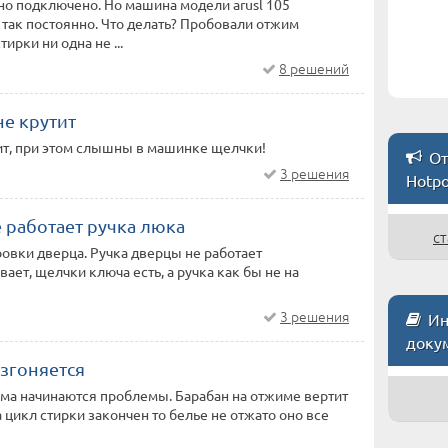
но подключено. Но машина модели arusl 105
и так постоянно. Что делать? Пробовали отжим
ирки ни одна не ...
8 решений
не крутит
тит, при этом слышны в машинке щелчки!
От
3 решения
Hotpo
е работает ручка люка
ст
овки дверца. Ручка дверцы не работает
ает, щелчки ключа есть, а ручка как бы не на
3 решения
Ин
доку
згоняется
има начинаются проблемы. Барабан на отжиме вертит
а цикл стирки закончен то белье не отжато оно все