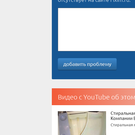
добавить проблему
Видео с YouTube об это
Стиральная
Компании 
Стиральная м