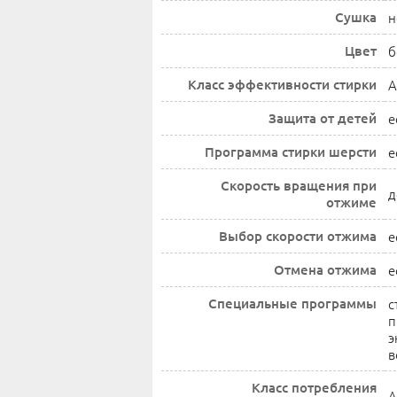
Сушка
н
Цвет
б
Класс эффективности стирки
A
Защита от детей
е
Программа стирки шерсти
е
Скорость вращения при
д
отжиме
Выбор скорости отжима
е
Отмена отжима
е
Специальные программы
с
п
э
в
Класс потребления
A