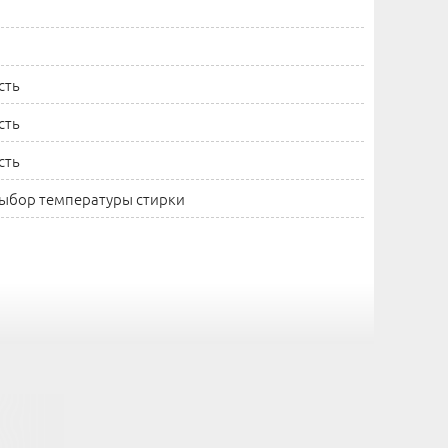
сть
сть
сть
ыбор температуры стирки