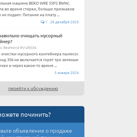
льная машина BEKO WRE 55P2 BWW,
ла во время стирки, больше признаков
 не подает. Питание на плату ...
1 26 декабря 2025
равильно очищать мусорный
йнер?
с Redmond RV-UR356
 очистки мусорного контейнера пылесос
нд 356 не включается горят три зеленые
чки и через какое-то время ...
3 января 2024
перейти к обсуждению
можете починить?
вьте объявление о продаже