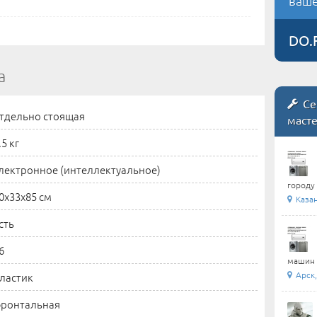
ваше
DO.
а
Се
тдельно стоящая
маст
.5 кг
лектронное (интеллектуальное)
городу 
0x33x85 см
Каза
сть
6
машин 
Арск,
ластик
ронтальная