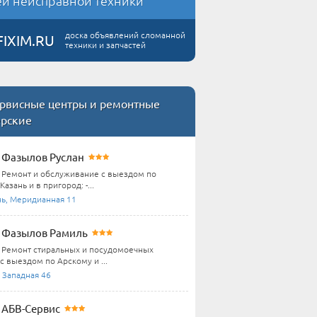
й неисправной техники
доска объявлений сломанной
FIXIM.RU
техники и запчастей
рвисные центры и ремонтные
ерские
Фазылов Руслан
Ремонт и обслуживание с выездом по
Казань и в пригород: -...
нь, Меридианная 11
Фазылов Рамиль
Ремонт стиральных и посудомоечных
с выездом по Арскому и ...
 Западная 46
АБВ-Сервис