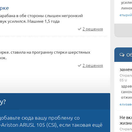
усиле
ирке
лимон
етырий
барабана в обе стороны слышен негромкий
ук усилился. Машине 1,5 года
2 решения
рке. ставила на программу стирки шерстяных
Об
шок.
2 решения
замен
Стираль
05 U
здрав
самом
отжим
у?
елизав
обавьте сюда вашу проблему со
Не вк
жизн
riston ARUSL 105 (CSI), если таковая ещё
Стирал