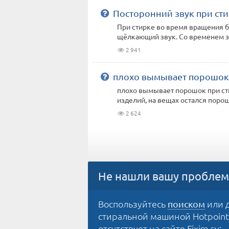
Посторонний звук при ст
При стирке во время вращения 
щёлкающий звук. Со временем зв
2 941
плохо вымывает порошок
плохо вымывает порошок при сти
изделий, на вещах остался поро
2 624
Не нашли вашу проблем
Воспользуйтесь
или д
поиском
стиральной машиной Hotpoint-A
отсутствует на сайте Fixim.ru: