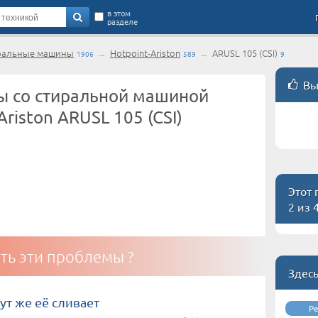
в этом
разделе
ральные машины
→
Hotpoint-Ariston
→
ARUSL 105 (CSI)
1906
589
9
Вы
 со стиральной машиной
Ariston ARUSL 105 (CSI)
Этот
2 из 
ть эти проблемы ?
Здес
ут же её сливает
Р