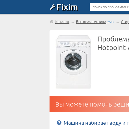
Fixim
Каталог
→
Бытовая техника
→
Сти
2507
Проблемы
Hotpoint-
Вы можете помочь реши
Машина набирает воду и т