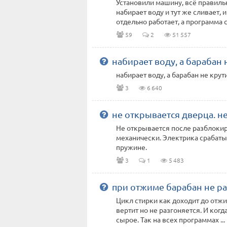
Установили машину, всё правиль
набирает воду и тут же сливает, 
отдельно работает, а программа ст
59
2
51 557
набирает воду, а барабан 
набирает воду, а барабан не кру
3
6 640
не открывается дверца. н
Не открывается после разблокир
механически. Электрика срабатыв
пружине.
3
1
5 483
при отжиме барабан не ра
Цикл стирки как доходит до отж
вертит но не разгоняется. И когд
сырое. Так на всех программах ...