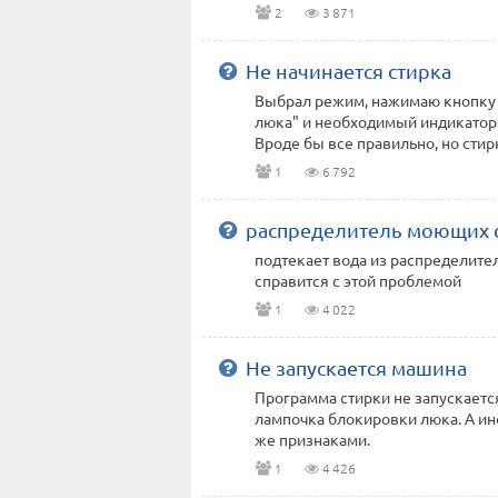
2
3 871
Не начинается стирка
Выбрал режим, нажимаю кнопку 
люка" и необходимый индикатор 
Вроде бы все правильно, но стирка
1
6 792
распределитель моющих с
подтекает вода из распределите
справится с этой проблемой
1
4 022
Не запускается машина
Программа стирки не запускаетс
лампочка блокировки люка. А ин
же признаками.
1
4 426