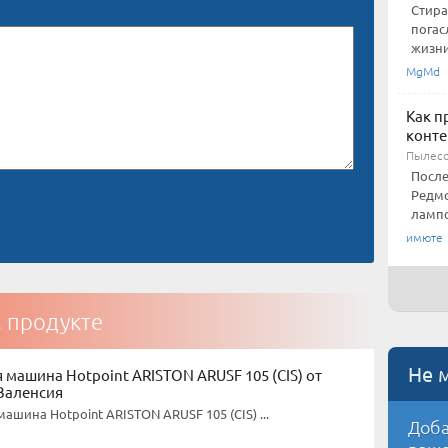
Стира
погас
жизни
MgMd
Как п
конте
Пылесо
После
Редмо
лампо
имюте
м продукте
Не 
 машина Hotpoint ARISTON ARUSF 105 (CIS) от
Валенсия
ашина Hotpoint ARISTON ARUSF 105 (CIS) ...
Доба