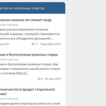
етки и полезные советы
льная машина не сливает воду
ьные машины
чень распространенная поломка
льной машины, с которой сталкиваются
ически все обладатели домашней ...
ayrullin
11 9 декабря 2015
ые и бесполезные режимы стирки
ьные машины
ые и бесполезные режимы стирки. Как
ывают покупателя, какой режим стирки
 и почему https://...
4 24 мая 2023
ная кислота вредит стиральной
нке?
ьные машины
леднее время некоторые личности стали