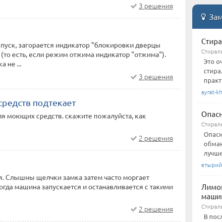
3 решения
Зам
Стира
пуск, загорается индикатор "блокировки дверцы
Стирал
(то есть, если режим отжима индикатор "отжима").
Это о
 не ...
стира
3 решения
практ
ayrat-kh
редств подтекает
Опасн
ля моющих средств. скажите пожалуйста, как
Стирал
Опасн
2 решения
обман
лучше,
етырий
я. Слышны щелчки замка затем часто моргает
огда машина запускается и останавливается с такими
Лимон
маши
Стирал
2 решения
В пос