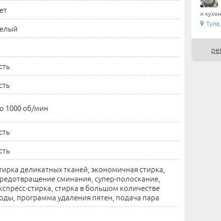
ет
и кухон
Тула,
елый
ре
сть
сть
о 1000 об/мин
сть
сть
тирка деликатных тканей, экономичная стирка,
редотвращение сминания, супер-полоскание,
кспресс-стирка, стирка в большом количестве
оды, программа удаления пятен, подача пара