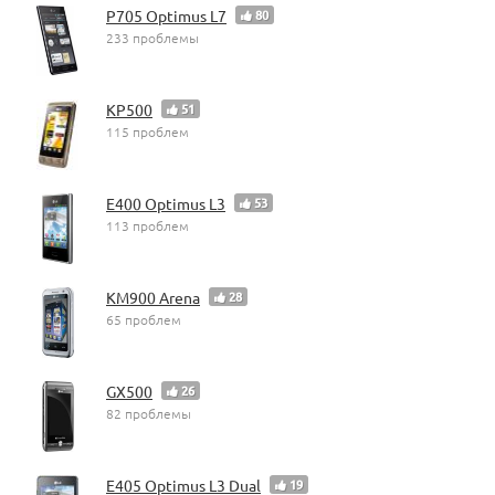
P705 Optimus L7
80
233 проблемы
KP500
51
115 проблем
E400 Optimus L3
53
113 проблем
KM900 Arena
28
65 проблем
GX500
26
82 проблемы
E405 Optimus L3 Dual
19