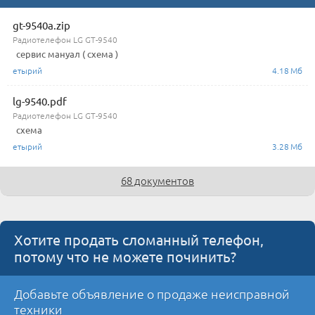
gt-9540a.zip
Радиотелефон LG GT-9540
сервис мануал ( схема )
етырий
4.18 Мб
lg-9540.pdf
Радиотелефон LG GT-9540
схема
етырий
3.28 Мб
68 документов
Хотите продать сломанный телефон,
потому что не можете починить?
Добавьте объявление о продаже неисправной
техники