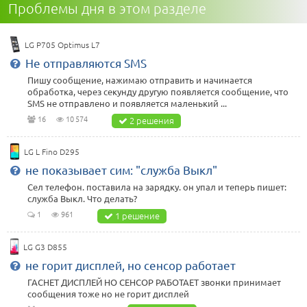
Проблемы дня в этом разделе
LG P705 Optimus L7
Не отправляются SMS
Пишу сообщение, нажимаю отправить и начинается
обработка, через секунду другую появляется сообщение, что
SMS не отправлено и появляется маленький ...
16
10 574
2 решения
LG L Fino D295
не показывает сим: "служба Выкл"
Сел телефон. поставила на зарядку. он упал и теперь пишет:
служба Выкл. Что делать?
1
961
1 решение
LG G3 D855
не горит дисплей, но сенсор работает
ГАСНЕТ ДИСПЛЕЙ НО СЕНСОР РАБОТАЕТ звонки принимает
сообщения тоже но не горит дисплей