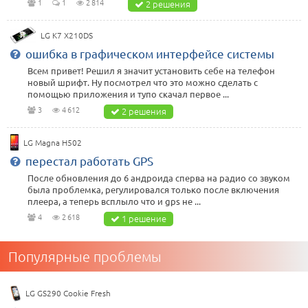
1
1
2 814
2 решения
LG K7 X210DS
ошибка в графическом интерфейсе системы
Всем привет! Решил я значит установить себе на телефон
новый шрифт. Ну посмотрел что это можно сделать с
помощью приложения и тупо скачал первое ...
3
4 612
2 решения
LG Magna H502
перестал работать GPS
После обновления до 6 андроида сперва на радио со звуком
была проблемка, регулировался только после включения
плеера, а теперь всплыло что и gps не ...
4
2 618
1 решение
Популярные проблемы
LG GS290 Cookie Fresh