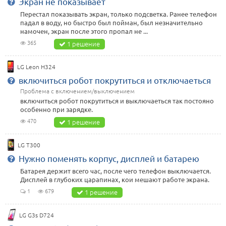
Экран не показывает
Перестал показывать экран, только подсветка. Ранее телефон
падал в воду, но быстро был пойман, был незначительно
намочен, экран после этого пропал не ...
365
1 решение
LG Leon H324
включиться робот покрутиться и отключаеться
Проблема с включением/выключением
включиться робот покрутиться и выключаеться так постояно
особенно при зарядке.
470
1 решение
LG T300
Нужно поменять корпус, дисплей и батарею
Батарея держит всего час, после чего телефон выключается.
Дисплей в глубоких царапинах, кои мешают работе экрана.
1
679
1 решение
LG G3s D724