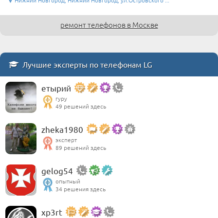
Нижний Новгород, Нижний Новгород, ул.Островского ...
ремонт телефонов в Москве
Лучшие эксперты по телефонам LG
етырий
гуру
49 решений здесь
zheka1980
эксперт
89 решений здесь
gelog54
опытный
34 решения здесь
xp3rt