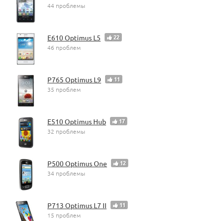
44 проблемы
E610 Optimus L5
22
46 проблем
P765 Optimus L9
11
35 проблем
E510 Optimus Hub
17
32 проблемы
P500 Optimus One
12
34 проблемы
P713 Optimus L7 II
11
15 проблем