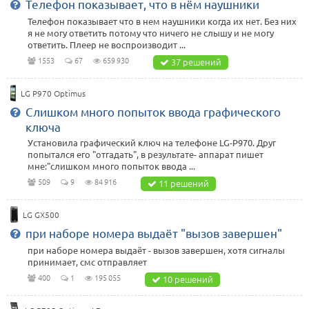
Телефон показывает, что в нём наушники
Телефон показывает что в нем наушники когда их нет. Без них
я не могу ответить потому что ничего не слышу и не могу
ответить. Плеер не воспроизводит ...
1553
67
659 930
37 решений
LG P970 Optimus
Слишком много попыток ввода графического
ключа
Установила графический ключ на телефоне LG-P970. Друг
попытался его "отгадать", в результате- аппарат пишет
мне:"слишком много попыток ввода ...
509
9
84 916
11 решений
LG GX500
при наборе номера выдаёт "вызов завершен"
при наборе номера выдаёт - вызов завершен, хотя сигналы
принимает, смс отправляет
400
1
195 055
10 решений