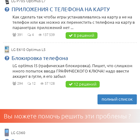
LG P705 Optimus L7
ПРИЛОЖЕНИЯ С ТЕЛЕФОНА НА КАРТУ
Как сделать так чтобы игры устанавливались на карту а не на
телефон или как можно их переместить с телефона на карту в
параметрах приложений нет ...
391
4
137 539
8 решений
LG E610 Optimus L5
Блокировка телефона
LG optimus l5 (графическая блокировка). Пишет, что слишком
много попыток ввода ГРАФИЧЕСКОГО КЛЮЧА! надо ввести
аккаунт в гугле, я его забыл
294
12
57 128
12 решений
полный список
Вы можете помочь решить эти проблемы ?
LG G360