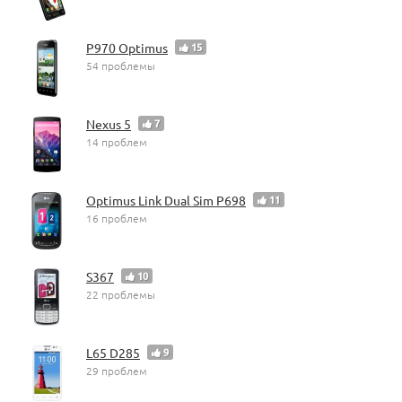
P970 Optimus
15
54 проблемы
Nexus 5
7
14 проблем
Optimus Link Dual Sim P698
11
16 проблем
S367
10
22 проблемы
L65 D285
9
29 проблем