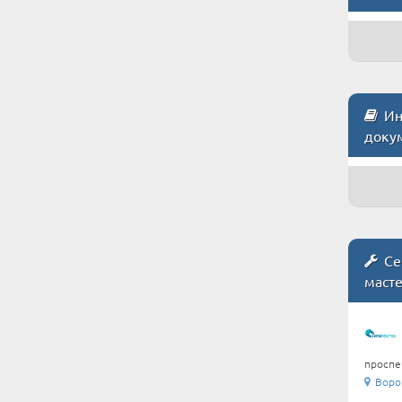
Инс
доку
Се
маст
проспек
Воро