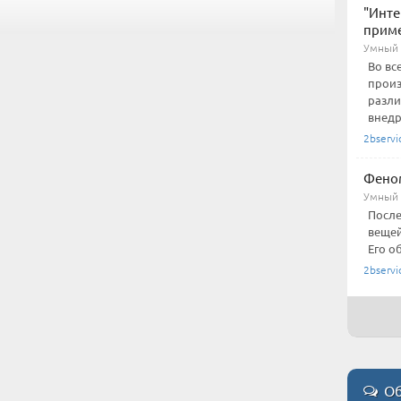
"Инте
прим
Умный
Во вс
произ
разли
внедря
2bservi
Фено
Умный
После
вещей
Его о
2bservi
Об