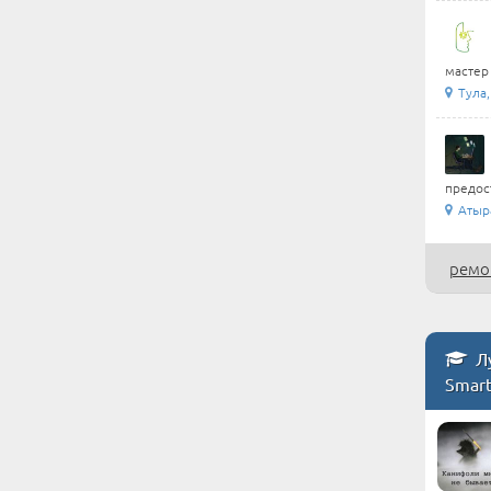
мастер 
Тула
предос
Атыр
ремо
Лу
Smar