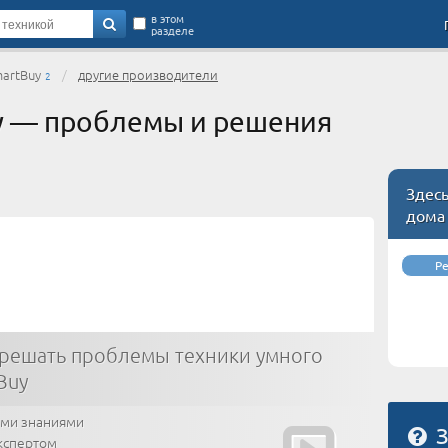
в этом
разделе
artBuy
/
другие производители
2
y — проблемы и решения
Здес
дома
Р
решать проблемы техники умного
Buy
ими знаниями
З
кспертом