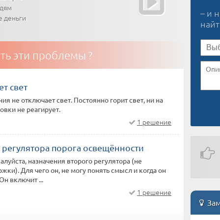
юдям
– и 
е деньги
най
ть эти проблемы ?
т свет
ия не отключает свет. Постоянно горит свет, ни на
овки не реагирует.
1 решение
 регулятора порога освещённости
алуйста, назначения второго регулятора (не
жки). Для чего он, не могу понять смысл и когда он
н включит ...
1 решение
Зам