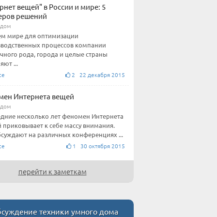
рнет вещей" в России и мире: 5
еров решений
 дом
ем мире для оптимизации
водственных процессов компании
чного рода, города и целые страны
ют ...
ce
2 22 декабря 2015
мен Интернета вещей
 дом
дние несколько лет феномен Интернета
 приковывает к себе массу внимания.
бсуждают на различных конференциях ...
ce
1 30 октября 2015
перейти к заметкам
суждение техники умного дома