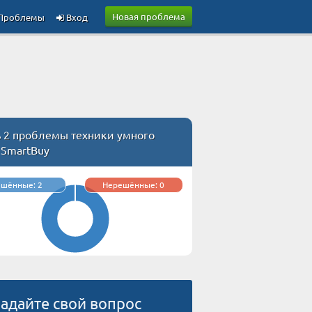
Новая проблема
Проблемы
Вход
ь 2 проблемы техники умного
 SmartBuy
ешённые: 2
Нерешённые: 0
адайте свой вопрос