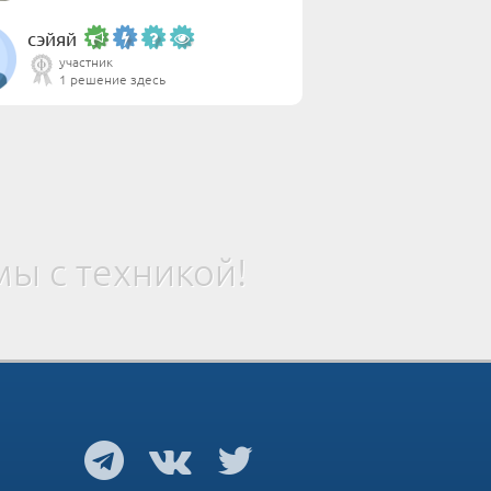
сэйяй
участник
1 решение здесь
ы с техникой!