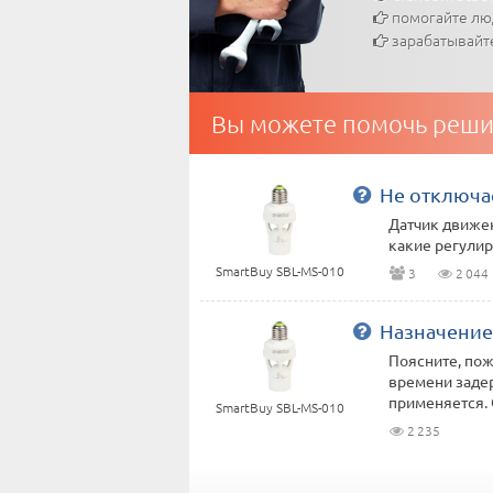
помогайте л
зарабатывайт
Вы можете помочь реши
Не отключае
Датчик движен
какие регулир
SmartBuy SBL-MS-010
3
2 044
Назначение
Поясните, пож
времени задер
применяется. О
SmartBuy SBL-MS-010
2 235