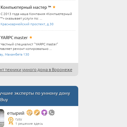
Компьютерный мастер ™
С 2013 года наша Компания «Компьютерный
™» оказывает услуги по: ...
, Красноармейский проспект, д.30
YARPC master
Частный специалист "YARPC master"
тавляет ремонт копировально ...
ау, Махамбета 130
нт техники умного дома в Воронеже
чшие эксперты по умному дому
tBuy
етырий
гуру
1 решение здесь