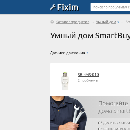
Fixim
Каталог продуктов
→
Умный дом
→
Sm
5
Умный дом SmartBu
Датчики движения
2
SBL-MS-010
2 проблемы
Помогайте 
дома Smart
делитесь сво
становитесь э