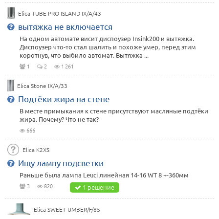
Elica TUBE PRO ISLAND IX/A/43
вытяжка не включается
На одном автомате висит диспоузер Insink200 и вытяжка.
Диспоузер что-то стал шалить и похоже умер, перед этим
коротнув, что выбило автомат. Вытяжка ...
1
2
1 261
Elica Stone IX/A/33
Подтёки жира на стене
В месте примыкания к стене присутствуют масляные подтёки
жира. Почему? Что не так?
666
Elica K2XS
Ищу лампу подсветки
Раньше была лампа Leuci линейная 14-16 WT 8 +-360мм
3
820
1 решение
Elica SWEET UMBER/F/85