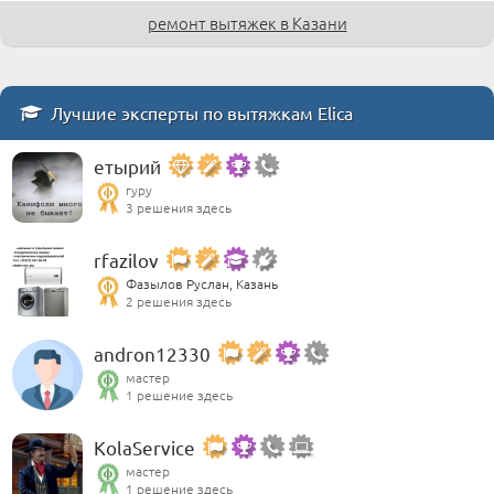
ремонт вытяжек в Казани
Лучшие эксперты по вытяжкам Elica
етырий
гуру
3 решения здесь
rfazilov
Фазылов Руслан, Казань
2 решения здесь
andron12330
мастер
1 решение здесь
KolaService
мастер
1 решение здесь