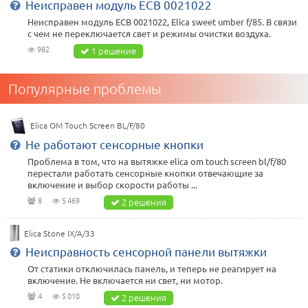
Неисправен модуль ECB 0021022
Неисправен модуль ECB 0021022, Elica sweet umber f/85. В связи
с чем не переключается свет и режимы очистки воздуха.
982
1 решение
Популярные проблемы
Elica OM Touch Screen BL/F/80
Не работают сенсорные кнопки
Проблема в том, что на вытяжке elica om touch screen bl/f/80
перестали работать сенсорные кнопки отвечающие за
включение и выбор скорости работы ...
8
5 469
2 решения
Elica Stone IX/A/33
Неисправность сенсорной панели вытяжки
От статики отключилась панель, и теперь не реагирует на
включение. Не включается ни свет, ни мотор.
4
5 010
2 решения