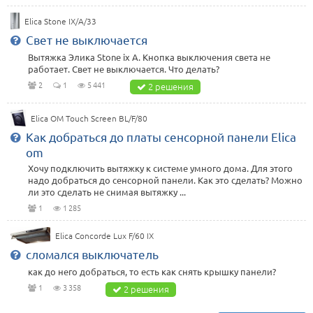
Elica Stone IX/A/33
Свет не выключается
Вытяжка Элика Stone ix A. Кнопка выключения света не
работает. Свет не выключается. Что делать?
2
1
5 441
2 решения
Elica OM Touch Screen BL/F/80
Как добраться до платы сенсорной панели Elica
om
Хочу подключить вытяжку к системе умного дома. Для этого
надо добраться до сенсорной панели. Как это сделать? Можно
ли это сделать не снимая вытяжку ...
1
1 285
Elica Concorde Lux F/60 IX
сломался выключатель
как до него добраться, то есть как снять крышку панели?
1
3 358
2 решения