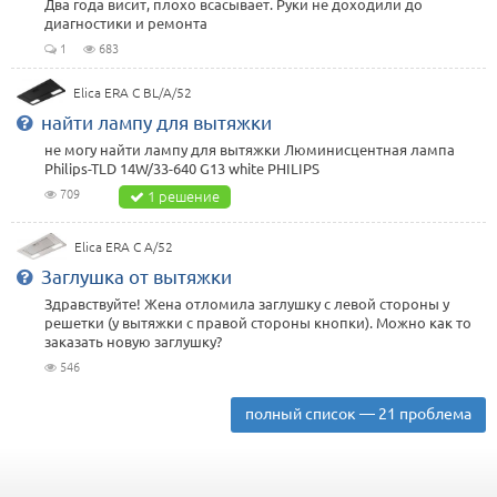
Два года висит, плохо всасывает. Руки не доходили до
диагностики и ремонта
1
683
Elica ERA C BL/A/52
найти лампу для вытяжки
не могу найти лампу для вытяжки Люминисцентная лампа
Philips-TLD 14W/33-640 G13 white PHILIPS
709
1 решение
Elica ERA C A/52
Заглушка от вытяжки
Здравствуйте! Жена отломила заглушку с левой стороны у
решетки (у вытяжки с правой стороны кнопки). Можно как то
заказать новую заглушку?
546
полный список — 21 проблема