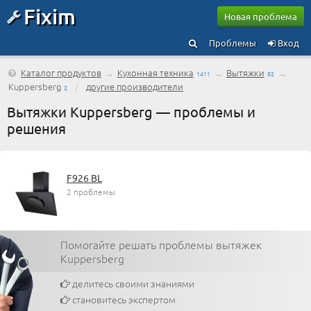
Fixim
Новая проблема
Проблемы
Вход
Каталог продуктов
→
Кухонная техника
→
Вытяжки
→
1411
92
Kuppersberg
/
другие производители
2
Вытяжки Kuppersberg — проблемы и
решения
F926 BL
2 проблемы
Помогайте решать проблемы вытяжек
Kuppersberg
делитесь своими знаниями
становитесь экспертом