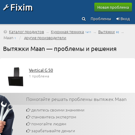
Fixim
Новая проблема
Проблемы
Вход
Каталог продуктов
→
Кухонная техника
→
Вытяжки
→
1411
92
Maan
/
другие производители
1
Вытяжки Maan — проблемы и решения
Vertical G 50
1 проблема
Помогайте решать проблемы вытяжек Maan
делитесь своими знаниями
становитесь экспертом
помогайте людям
зарабатывайте деньги