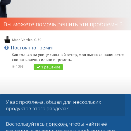
Вы можете помочь решить эти проблемы ?
Maan Vertical G 50
Постоянно гремит
Как только на улице сильный ветер, моя вытяжка начинается
хлопать очень сильно и греметь.
1 368
1 решение
У вас проблема, общая для нескольких
продуктов этого раздела?
Воспользуйтесь
, чтобы найти её
поиском
решение, или опишите вашу проблему здесь,