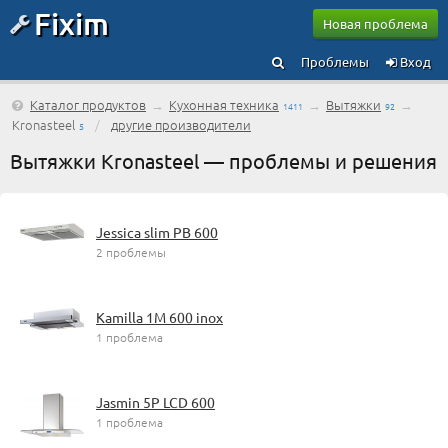
Fixim
Новая проблема
Проблемы
Вход
Каталог продуктов
→
Кухонная техника
→
Вытяжки
→
1411
92
Kronasteel
/
другие производители
5
Вытяжки Kronasteel — проблемы и решения
Jessica slim PB 600
2 проблемы
Kamilla 1M 600 inox
1 проблема
Jasmin 5P LCD 600
1 проблема