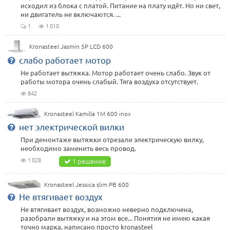
исходил из блока с платой. Питание на плату идёт. Но ни свет,
ни двигатель не включаются. ...
1
1 010
Kronasteel Jasmin 5P LCD 600
слабо работает мотор
Не работает вытяжка. Мотор работает очень слабо. Звук от
работы мотора очень слабый. Тяга воздуха отсутствует.
842
Kronasteel Kamilla 1M 600 inox
нет электрической вилки
При демонтаже вытяжки отрезали электрическую вилку,
необходимо заменить весь провод.
1 028
1 решение
Kronasteel Jessica slim PB 600
Не втягивает воздух
Не втягивает воздух, возможно неверно подключена,
разобрали вытяжку и на этом все... Понятия не имею какая
точно марка, написано просто kronasteel