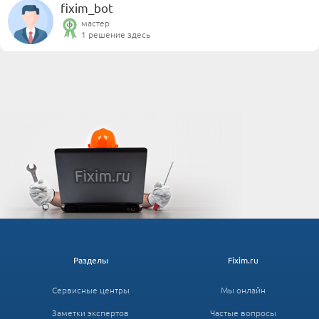
fixim_bot
мастер
1 решение здесь
Разделы
Fixim.ru
Сервисные центры
Мы онлайн
Заметки экспертов
Частые вопросы