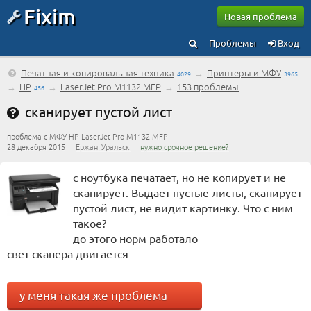
Fixim
Новая проблема
Проблемы
Вход
Печатная и копировальная техника
→
Принтеры и МФУ
4029
3965
→
HP
→
LaserJet Pro M1132 MFP
→
153 проблемы
456
сканирует пустой лист
проблема с МФУ HP LaserJet Pro M1132 MFP
28 декабря 2015
Ержан_Уральск
нужно срочное решение?
c ноутбука печатает, но не копирует и не
сканирует. Выдает пустые листы, сканирует
пустой лист, не видит картинку. Что с ним
такое?
до этого норм работало
свет сканера двигается
у меня такая же проблема