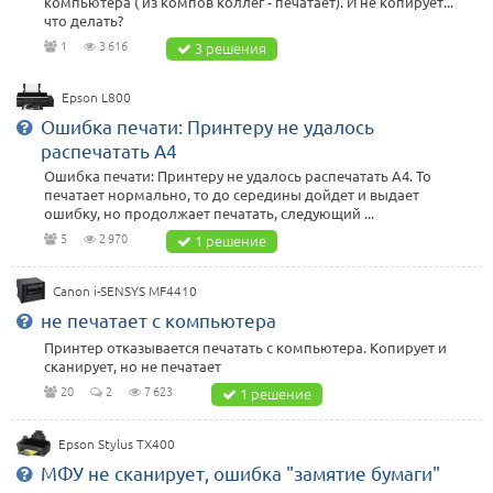
компьютера ( из компов коллег - печатает). И не копирует...
что делать?
1
3 616
3 решения
Epson L800
Ошибка печати: Принтеру не удалось
распечатать А4
Ошибка печати: Принтеру не удалось распечатать А4. То
печатает нормально, то до середины дойдет и выдает
ошибку, но продолжает печатать, следующий ...
5
2 970
1 решение
Canon i-SENSYS MF4410
не печатает с компьютера
Принтер отказывается печатать с компьютера. Копирует и
сканирует, но не печатает
20
2
7 623
1 решение
Epson Stylus TX400
МФУ не сканирует, ошибка "замятие бумаги"