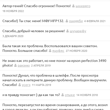
Автор-гений! Спасибо огромное! Помогло!
ыкюряго
18 НОЯБРЯ 2022
Спасибо!) Ты спас меня! МФУ MFP132.
оцидяби
4 ФЕВРАЛЯ 2021
Спасибо, добрый человек за решение!
шучарефу
3 ДЕКАБРЯ 2020
Была такая же проблема. Воспользовался вашим советом.
Помогло. Большое спасибо!
яцуфяс
27 НОЯБРЯ 2020
Не знаю как это работает, но мне помог на epson perfection 3490
photo!
ранэню
2 АПРЕЛЯ 2019
Помогло! Думал, что проблема в шлейфе. После просмотра
начал искать в интернете данную проблему. Вообщем выручили.
Спасибо!
усегэ
11 МАРТА 2019
и в правду помогает :) да как так то?
отыке
14 НОЯБРЯ 2018
Помогло, перезапустил во время сканирования, а до этого, возил
в город дважды, а он там работает, привожу, пару дней и снова