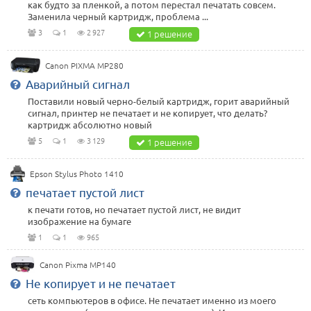
как будто за пленкой, а потом перестал печатать совсем.
Заменила черный картридж, проблема ...
3
1
2 927
1 решение
Canon PIXMA MP280
Аварийный сигнал
Поставили новый черно-белый картридж, горит аварийный
сигнал, принтер не печатает и не копирует, что делать?
картридж абсолютно новый
5
1
3 129
1 решение
Epson Stylus Photo 1410
печатает пустой лист
к печати готов, но печатает пустой лист, не видит
изображение на бумаге
1
1
965
Canon Pixma MP140
Не копирует и не печатает
сеть компьютеров в офисе. Не печатает именно из моего