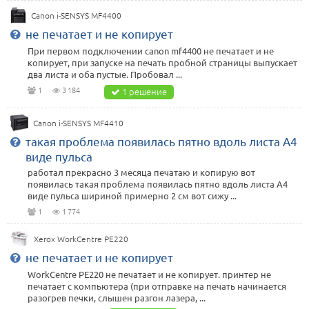
Canon i-SENSYS MF4400
не печатает и не копирует
При первом подключении canon mf4400 не печатает и не
копирует, при запуске на печать пробной страницы выпускает
два листа и оба пустые. Пробовал ...
1
3 184
1 решение
Canon i-SENSYS MF4410
такая проблема появилась пятно вдоль листа А4
виде пульса
работал прекрасно 3 месяца печатаю и копирую вот
появилась такая проблема появилась пятно вдоль листа А4
виде пульса шириной примерно 2 см вот сижу ...
1
1 774
Xerox WorkCentre PE220
не печатает и не копирует
WorkCentre PE220 не печатает и не копирует. принтер не
печатает c компьютера (при отправке на печать начинается
разогрев печки, слышен разгон лазера, ...