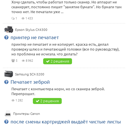
Хочу сделать, чтобы работал только сканер. Но аппарат не
сканирует, постоянно пишет "замятие бумаги". Но бумаги там
точно нет. Не печатали уже ...
1
1 433
Epson Stylus CX4300
принтер не печатает
принтер не печатает и не копирует. краска есть, делал
проверку шлюз и печатающей головки (все по руководству),
но проблема не исчезла. что делать?
5
8 962
2 решения
Samsung SCX-3200
Печатает зеброй
Печатает с компьютера норм, но со сканера зеброй.
Перепрошит.
1 282
2 решения
Принтеры Canon
после смены картриджей выдаёт чистые листы