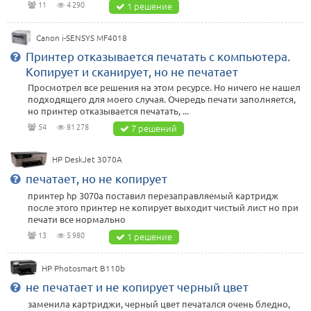
11
4 290
1 решение
Canon i-SENSYS MF4018
Принтер отказывается печатать с компьютера.
Копирует и сканирует, но не печатает
Просмотрел все решения на этом ресурсе. Но ничего не нашел
подходящего для моего случая. Очередь печати заполняется,
но принтер отказывается печатать, ...
54
81 278
7 решений
HP DeskJet 3070A
печатает, но не копирует
принтер hp 3070а поставил перезаправляемый картридж
после этого принтер не копирует выходит чистый лист но при
печати все нормально
13
5 980
1 решение
HP Photosmart B110b
не печатает и не копирует черный цвет
заменила картриджи, черный цвет печатался очень бледно,