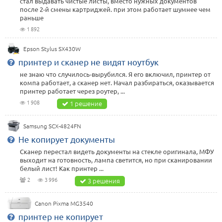
стал выдавать чистые листы, вместо нужных документов
после 2-й смены картриджей. при этом работает шумнее чем
раньше
1 892
Epson Stylus SX430W
принтер и сканер не видят ноутбук
не знаю что случилось-вырубился. Я его включил, принтер от
компа работает, а сканер нет. Начал разбираться, оказывается
принтер работает через роутер, ...
1 908
1 решение
Samsung SCX-4824FN
Не копирует документы
Сканер перестал видеть документы на стекле оригинала, МФУ
выходит на готовность, лампа светится, но при сканировании
белый лист! Как принтер ...
2
3 996
3 решения
Canon Pixma MG3540
принтер не копирует