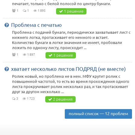
печатает, только с белой полосой по центру бумаги.
1
1
1 895
1 решение
Проблема с печатью
Проблема с подачей бумаги, периодически захватывает лист с
нижнего лотка, протаскивает его немного и встает.
Количество бумаги в лотке значения не имеет, пробовали
ложить по одному листу, происходит ...
1
1 897
1 решение
хватает несколько листов ПОДРЯД (не вместе)
Ролик новый, но проблема не в нем. МФУ крутит ролик с
повышенной частотой, то есть во время прохождения одного
листа прокручивает ролик несколько раз, и так протаскивает
друг за другом несколько ...
3
1 723
2 решения
полный список — 12 проблем