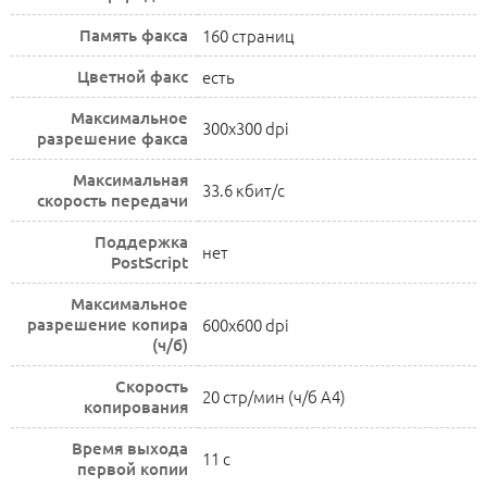
Память факса
160 страниц
Цветной факс
есть
Максимальное
300x300 dpi
разрешение факса
Максимальная
33.6 кбит/c
скорость передачи
Поддержка
нет
PostScript
Максимальное
разрешение копира
600x600 dpi
(ч/б)
Скорость
20 стр/мин (ч/б А4)
копирования
Время выхода
11 с
первой копии