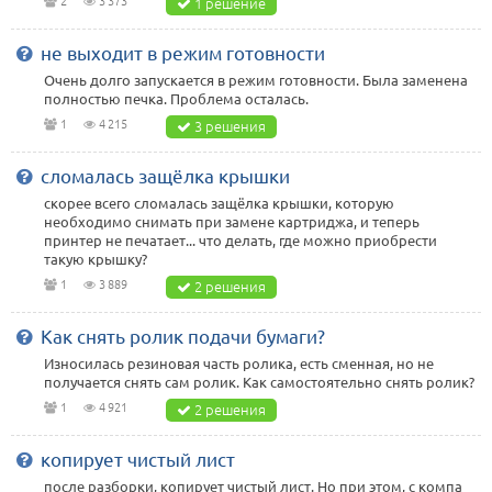
2
3 373
1 решение
не выходит в режим готовности
Очень долго запускается в режим готовности. Была заменена
полностью печка. Проблема осталась.
1
4 215
3 решения
сломалась защёлка крышки
скорее всего сломалась защёлка крышки, которую
необходимо снимать при замене картриджа, и теперь
принтер не печатает... что делать, где можно приобрести
такую крышку?
1
3 889
2 решения
Как снять ролик подачи бумаги?
Износилась резиновая часть ролика, есть сменная, но не
получается снять сам ролик. Как самостоятельно снять ролик?
1
4 921
2 решения
копирует чистый лист
после разборки, копирует чистый лист. Но при этом, с компа