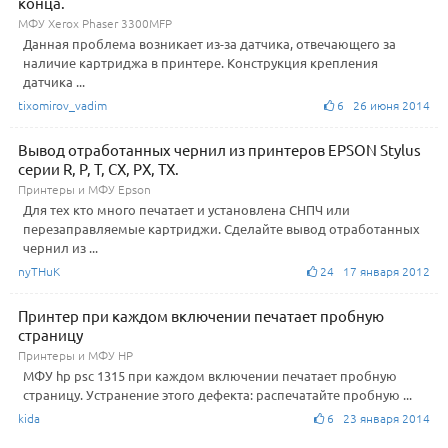
конца.
МФУ Xerox Phaser 3300MFP
Данная проблема возникает из-за датчика, отвечающего за
наличие картриджа в принтере. Конструкция крепления
датчика ...
tixomirov_vadim
6 26 июня 2014
Вывод отработанных чернил из принтеров EPSON Stylus
серии R, P, T, CX, PX, TX.
Принтеры и МФУ Epson
Для тех кто много печатает и установлена СНПЧ или
перезаправляемые картриджи. Сделайте вывод отработанных
чернил из ...
nyTHuK
24 17 января 2012
Принтер при каждом включении печатает пробную
страницу
Принтеры и МФУ HP
МФУ hp psc 1315 при каждом включении печатает пробную
страницу. Устранение этого дефекта: распечатайте пробную ...
kida
6 23 января 2014