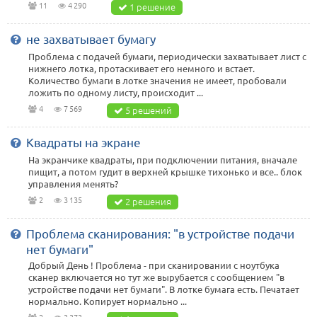
11
4 290
1 решение
не захватывает бумагу
Проблема с подачей бумаги, периодически захватывает лист с
нижнего лотка, протаскивает его немного и встает.
Количество бумаги в лотке значения не имеет, пробовали
ложить по одному листу, происходит ...
4
7 569
5 решений
Квадраты на экране
На экранчике квадраты, при подключении питания, вначале
пищит, а потом гудит в верхней крышке тихонько и все.. блок
управления менять?
2
3 135
2 решения
Проблема сканирования: "в устройстве подачи
нет бумаги"
Добрый День ! Проблема - при сканировании с ноутбука
сканер включается но тут же вырубается с сообщением "в
устройстве подачи нет бумаги". В лотке бумага есть. Печатает
нормально. Копирует нормально ...