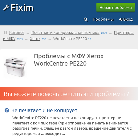
Fixim
Новая проблема
Проблемы
Вход
Каталог
→
Печатная и копировальная техника
→
Принтеры
4029
и МФУ
→
Xerox
→
WorkCentre PE220
3965
258
12
Проблемы с МФУ Xerox
WorkCentre PE220
Вы можете помочь решить эти проблемы ?
не печатает и не копирует
WorkCentre PE220 не печатает и не копирует. принтер не
печатает c компьютера (при отправке на печать начинается
разогрев печки, слышен разгон лазера, вращение двигателя с
редуктором, и ... выходит ...