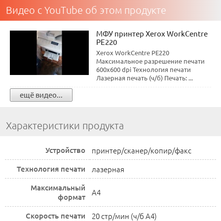
Видео с YouTube об этом продукте
МФУ принтер Xerox WorkCentre
PE220
Xerox WorkCentre PE220
Максимальное разрешение печати
600x600 dpi Технология печати
Лазерная печать (ч/б) Печать: ...
ещё видео...
Характеристики продукта
Устройство
принтер/сканер/копир/факс
Технология печати
лазерная
Максимальный
A4
формат
Скорость печати
20 стр/мин (ч/б А4)