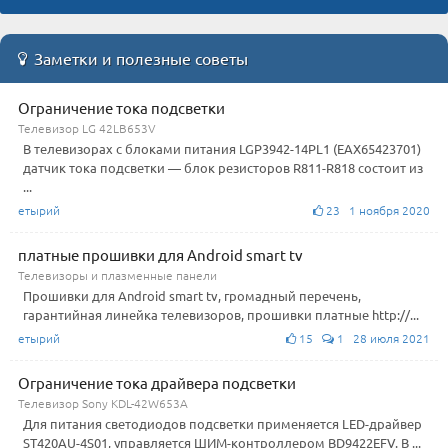
Заметки и полезные советы
Ограничение тока подсветки
Телевизор LG 42LB653V
В телевизорах с блоками питания LGP3942-14PL1 (EAX65423701)
датчик тока подсветки — блок резисторов R811-R818 состоит из
...
етырий
23 1 ноября 2020
платные прошивки для Android smart tv
Телевизоры и плазменные панели
Прошивки для Android smart tv, громадный перечень,
гарантийная линейка телевизоров, прошивки платные http://...
етырий
15
1 28 июля 2021
Ограничение тока драйвера подсветки
Телевизор Sony KDL-42W653A
Для питания светодиодов подсветки применяется LED-драйвер
ST420AU-4S01, управляется ШИМ-контроллером BD9422EFV. В ...