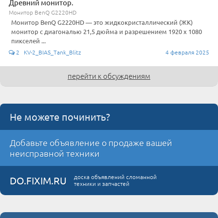
Древний монитор.
Монитор BenQ G2220HD
Монитор BenQ G2220HD — это жидкокристаллический (ЖК)
монитор с диагональю 21,5 дюйма и разрешением 1920 x 1080
пикселей ...
2 KV-2_BIAS_Tank_Blitz
4 февраля 2025
перейти к обсуждениям
Не можете починить?
Добавьте объявление о продаже вашей
неисправной техники
доска объявлений сломанной
DO.FIXIM.RU
техники и запчастей