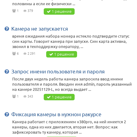
половины а если ее физически ...
1
379
1 решение
Камера не запускается
время ожидания набора номера истекло подтвердите статус
сим карты. Говорит камера при запуске. Сим карта активна,
звонил в техподдержку оператору, ...
6
2 291
1 решение
Запрос имени пользователя и пароля
После двух недель работы камера запросила ввод имени
пользователя и пароля. Вводим имя admin, пароль указанный
на камере 20251129-L, но всегда выдает ...
1
343
1 решение
Фиксация камеры в нужном ракурсе
Камера работает с приложением v380pro, на ней имеется 2
камеры, одна из них двигается, вторая нет. Вопрос: как
зафиксировать ту камеру, которая ...