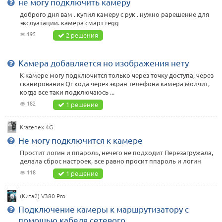
не могу подключить камеру
доброго дня вам . купил камеру с рук . нужно рарешение для
экслуатации. камера смарт regg
195
2 решения
Камера добавляется но изображения нету
К камере могу подключится только через точку доступа, через
сканирования Qr кода через экран телефона камера молчит,
когда все таки подключаюсь ...
182
1 решение
Krazenex 4G
Не могу подключится к камере
Простит логин и ппароль, нечего не подходит Перезагружала,
делала сброс настроек, все равно просит ппароль и логин
118
1 решение
(Китай) V380 Pro
Подключение камеры к маршрутизатору с
помощью кабеля сетевого