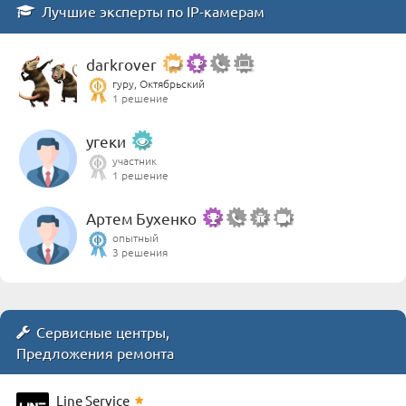
Лучшие эксперты по IP-камерам
darkrover
гуру, Октябрьский
1 решение
угеки
участник
1 решение
Артем Бухенко
опытный
3 решения
Сервисные центры,
Предложения ремонта
Line Service