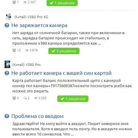
1
2 447
1 решение
(Китай) V380 Pro 4G
Не заряжается камера
Нет заряда от солнечной батареи, также при включении в
сеть, зарядка батареи происходит не стабильно, в
приложении v380 камера определяется как ...
15
3 878
3 решения
(Китай) V380 Pro
Не работает камера с вашей сим картой
Карта работает баланс положительный щето с камерой
номер тел камеры+79175609387можети посмотреть усебя как
можно это решить
4
2
4 265
1 решение
Проблема со входом
Здравствуйте! Не могу войти в аккаунт. Пишет неверное имя
пользователя. Хотя я вводил толь почту. Но в аккаунте можно
ввести всего 10 символов. Что ...