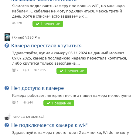
Я смогла подключить камеру с помощью WiFi, но мне надо
кабелем. С кабелем не могу подключиться, маюсь третий
день. Хотя в списке часто задаваемых ...
228
1 решение
(Китай) V380 Pro
Камера перестала крутиться
Здравствуйте, купили камеру 05.11.2024 на данный момент
09.07.2025, камера последнюю неделю перестала крутиться,
либо крутится только вверх\вниз, ...
2
1
1 015
1 решение
Нет доступа к камере
Камера работает, интернет не сть а пишет камера не лоступна
1
544
1 решение
MISECU MI-XM63Ai
Не подключается камера к wi-fi
Здравствуйте камера просто горит 2 лампочки, Wi-do не могу