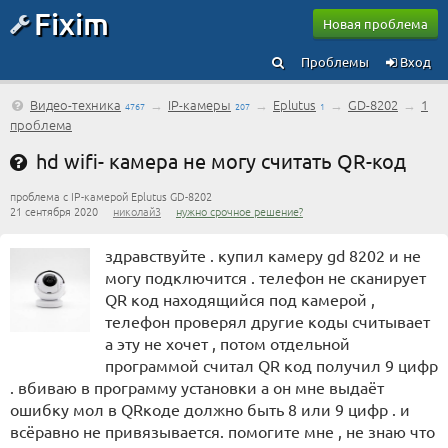
Fixim
Новая проблема
Проблемы
Вход
Видео-техника
→
IP-камеры
→
Eplutus
→
GD-8202
→
1
4767
207
1
проблема
hd wifi- камера не могу считать QR-код
проблема с IP-камерой Eplutus GD-8202
21 сентября 2020
николай3
нужно срочное решение?
здравствуйте . купил камеру gd 8202 и не
могу подключится . телефон не сканирует
QR код находящийся под камерой ,
телефон проверял другие коды считывает
а эту не хочет , потом отдельной
программой считал QR код получил 9 цифр
. вбиваю в программу установки а он мне выдаёт
ошибку мол в QRкоде должно быть 8 или 9 цифр . и
всёравно не привязывается. помогите мне , не знаю что