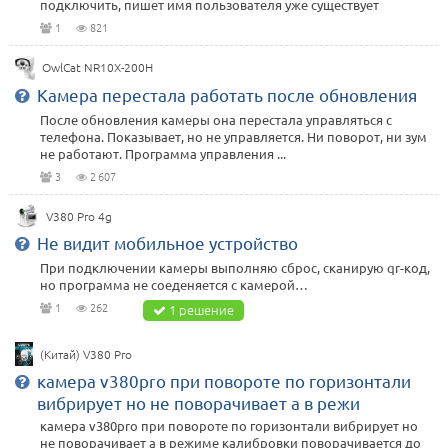
подключить, пишет имя пользователя уже существует
1
821
OwlCat NR10X-200H
Камера перестала работать после обновления
После обновления камеры она перестала управляться с
телефона. Показывает, но не управляется. Ни поворот, ни зум
не работают. Программа управления ...
3
2 607
V380 Pro 4g
Не видит мобильное устройство
При подключении камеры выполняю сброс, сканирую qr-код,
но программа не соеденяется с камерой…
1
262
1 решение
(Китай) V380 Pro
камера v380pro при повороте по горизонтали
вибрирует но не поворачивает а в режи
камера v380pro при повороте по горизонтали вибрирует но
не поворачивает а в режиме калибровки поворачивается до