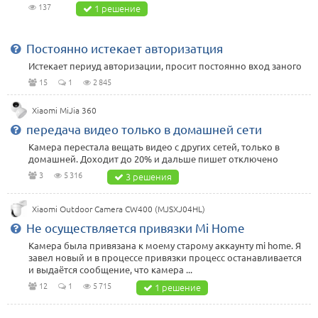
137
1 решение
Постоянно истекает авторизатция
Истекает периуд авторизации, просит постоянно вход заного
15
1
2 845
Xiaomi MiJia 360
передача видео только в домашней сети
Камера перестала вещать видео с других сетей, только в
домашней. Доходит до 20% и дальше пишет отключено
3
5 316
3 решения
Xiaomi Outdoor Camera CW400 (MJSXJ04HL)
Не осуществляется привязки Mi Home
Камера была привязана к моему старому аккаунту mi home. Я
завел новый и в процессе привязки процесс останавливается
и выдаётся сообщение, что камера ...
12
1
5 715
1 решение