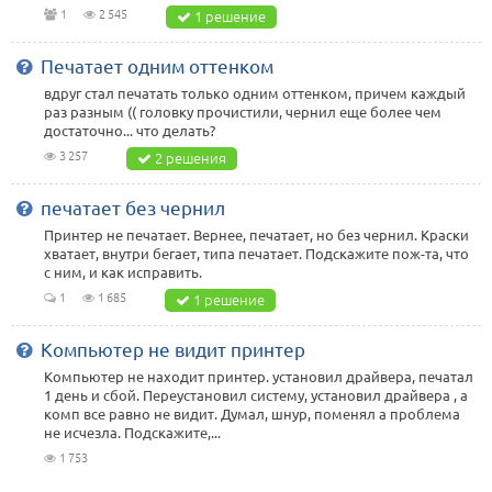
1
2 545
1 решение
Печатает одним оттенком
вдруг стал печатать только одним оттенком, причем каждый
раз разным (( головку прочистили, чернил еще более чем
достаточно... что делать?
3 257
2 решения
печатает без чернил
Принтер не печатает. Вернее, печатает, но без чернил. Краски
хватает, внутри бегает, типа печатает. Подскажите пож-та, что
с ним, и как исправить.
1
1 685
1 решение
Компьютер не видит принтер
Компьютер не находит принтер. установил драйвера, печатал
1 день и сбой. Переустановил систему, установил драйвера , а
комп все равно не видит. Думал, шнур, поменял а проблема
не исчезла. Подскажите,...
1 753