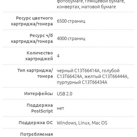
фотобумаге, глянцевой бумаге,
конвертах, матовой бумаге
Ресурс цветного
6500 страниц
картриджа/тонера
Ресурс ч/б
4000 страниц
картриджа/тонера
Количество
4
картриджей
Тип картриджа/
черный C13T66414A, голубой
тонера
C13T66424A, желтый C13T66444A,
пурпурный C13T66434A
Интерфейсы
USB 2.0
Поддержка
нет
PostScript
Поддержка ОС
Windows, Linux, Mac OS
Потребляемая