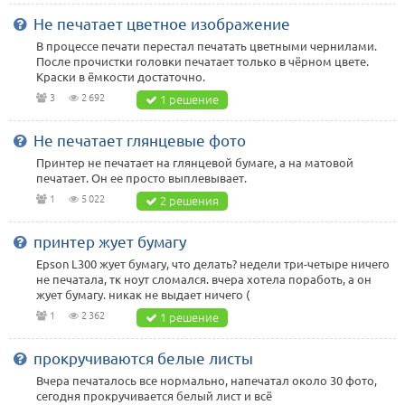
Не печатает цветное изображение
В процессе печати перестал печатать цветными чернилами.
После прочистки головки печатает только в чёрном цвете.
Краски в ёмкости достаточно.
3
2 692
1 решение
Не печатает глянцевые фото
Принтер не печатает на глянцевой бумаге, а на матовой
печатает. Он ее просто выплевывает.
1
5 022
2 решения
принтер жует бумагу
Epson L300 жует бумагу, что делать? недели три-четыре ничего
не печатала, тк ноут сломался. вчера хотела поработь, а он
жует бумагу. никак не выдает ничего (
1
2 362
1 решение
прокручиваются белые листы
Вчера печаталось все нормально, напечатал около 30 фото,
сегодня прокручивается белый лист и всё