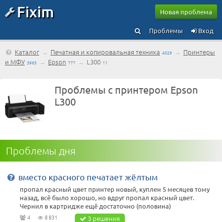
Fixim
Новая проблема
Проблемы
Вход
Каталог
→
Печатная и копировальная техника
→
Принтеры
4029
и МФУ
→
Epson
→
L300
3965
777
11
Проблемы с принтером Epson
L300
Проблемы дня
вместо красного печатает жёлтым
пропал красный цвет принтер новый, куплен 5 месяцев тому
назад, всё было хорошо, но вдруг пропал красный цвет.
Чернил в картридже ещё достаточно (половина)
4
8 831
3 решения