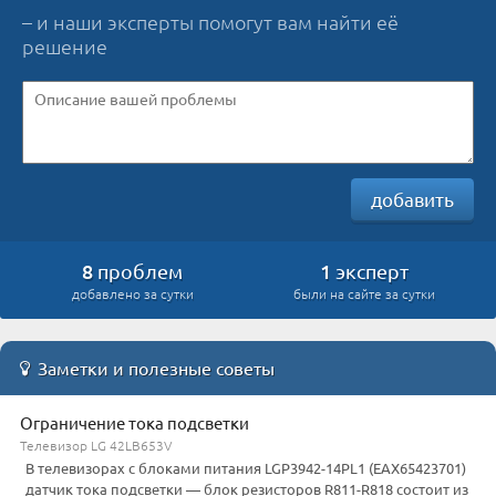
– и наши эксперты помогут вам найти её
решение
добавить
8
1
проблем
эксперт
добавлено за сутки
были на сайте за сутки
Заметки и полезные советы
Ограничение тока подсветки
Телевизор LG 42LB653V
В телевизорах с блоками питания LGP3942-14PL1 (EAX65423701)
датчик тока подсветки — блок резисторов R811-R818 состоит из