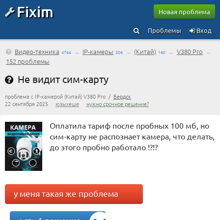
Fixim
Новая проблема
Проблемы
Вход
Видео-техника
→
IP-камеры
→
(Китай)
→
V380 Pro
→
4764
206
160
152 проблемы
Не видит сим-карту
проблема с IP-камерой (Китай) V380 Pro /
Бердск
22 сентября 2025
юзыхеше
нужно срочное решение?
Оплатила тариф после пробных 100 мб, но
сим-карту не распознает камера, что делать,
до этого пробно работало !?!?
у меня такая же проблема