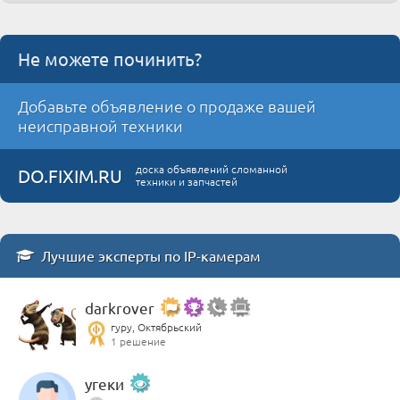
Не можете починить?
Добавьте объявление о продаже вашей
неисправной техники
доска объявлений сломанной
DO.FIXIM.RU
техники и запчастей
Лучшие эксперты по IP-камерам
darkrover
гуру, Октябрьский
1 решение
угеки