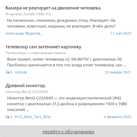
Камера не реагирует на движение человека.
IP-камера (Китай) V380 Pro
На насекомых, снежинки, дождинки, птиц. Реагирует. На
человека, животных, машины, не реагирует. В чём дело?
Александр Федотов_
12 мая 2025
телевизор сам затемняет картинку
Телевизоры и плазменные панели
Всем привет, имею телевизор LG 50LB675V с диагональю 50.
Проблема заключается в том что когда хочет телевизор сам ...
6 cdcode
22 января 2021
Древний монитор.
Монитор BenQ G2220HD
Монитор BenQ G2220HD — это жидкокристаллический (ЖК)
монитор с диагональю 21,5 дюйма и разрешением 1920 x 1080
пикселей ...
2 KV-2_BIAS_Tank_Blitz
4 февраля 2025
перейти к обсуждениям