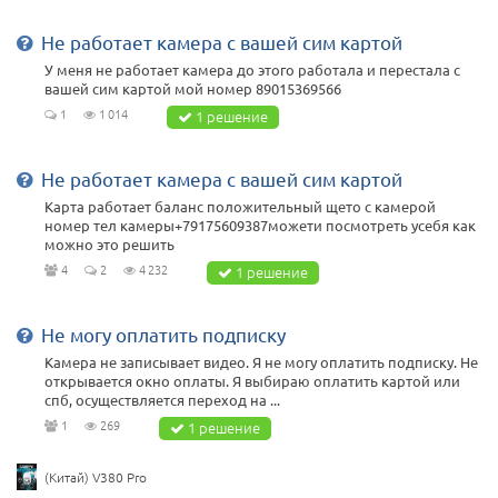
Не работает камера с вашей сим картой
У меня не работает камера до этого работала и перестала с
вашей сим картой мой номер 89015369566
1
1 014
1 решение
Не работает камера с вашей сим картой
Карта работает баланс положительный щето с камерой
номер тел камеры+79175609387можети посмотреть усебя как
можно это решить
4
2
4 232
1 решение
Не могу оплатить подписку
Камера не записывает видео. Я не могу оплатить подписку. Не
открывается окно оплаты. Я выбираю оплатить картой или
спб, осуществляется переход на ...
1
269
1 решение
(Китай) V380 Pro