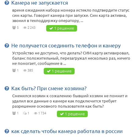
Камера не запускается
время ожидания набора номера истекло подтвердите статус
сим карты. Говорит камера при запуске. Сим карта активна,
звонил в техподдержку оператору, ...
5
2 243
1 решение
Не получается соединить телефон и камеру
Устройство не доступно, что делать? СИМ карту активировал,
баланс положительный, перезагружал несколько раз, ничего
не помогает, сообщение в ...
1
385
1 решение
Как быть? При смене хозяина?
Сменился хозяин к сожалению бывший хозяин не помнит и
удалил все данные о камере как подключится требует
разрешение основного пользователя как быть?
1
1
1 734
1 решение
как сделать чтобы камера работала в россии