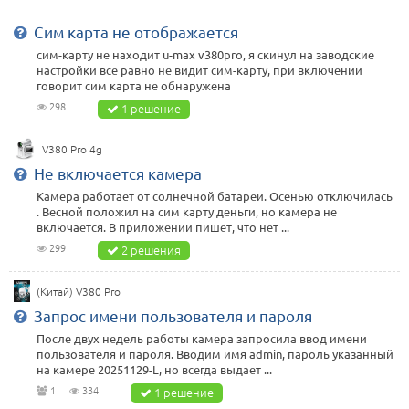
Сим карта не отображается
сим-карту не находит u-max v380pro, я скинул на заводские
настройки все равно не видит сим-карту, при включении
говорит сим карта не обнаружена
298
1 решение
V380 Pro 4g
Не включается камера
Камера работает от солнечной батареи. Осенью отключилась
. Весной положил на сим карту деньги, но камера не
включается. В приложении пишет, что нет ...
299
2 решения
(Китай) V380 Pro
Запрос имени пользователя и пароля
После двух недель работы камера запросила ввод имени
пользователя и пароля. Вводим имя admin, пароль указанный
на камере 20251129-L, но всегда выдает ...
1
334
1 решение