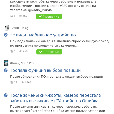
как сделать так чтобы камера работала и показывала
изображение в россии модель v380 pro жду ответа на
телеграмм @Radio_Marvin
1
369
1 решение
V380 Pro 4g
Не видит мобильное устройство
При подключении камеры выполняю сброс, сканирую qr-код,
но программа не соеденяется с камерой…
1
258
1 решение
(Китай) V380 Pro
Пропала функция выбора позиции
После обновления ПО, пропала функция выбора позиций
11
1 843
После замены сим-карты, камера перестала
работать.выскакивает "Устройство Ошибка
После замены сим-карты, камера перестала работать.
выскакивает "Устройство Ошибка имени пользователя или