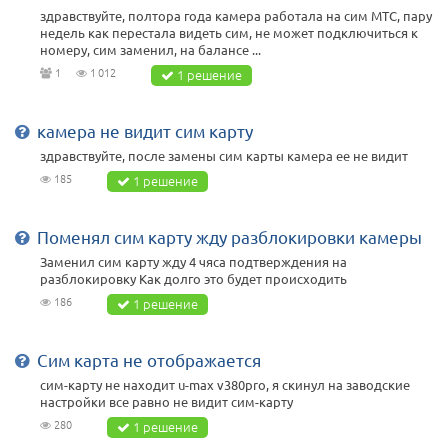
здравствуйте, полтора года камера работала на сим МТС, пару
недель как перестала видеть сим, не может подключиться к
номеру, сим заменил, на балансе ...
1
1 012
1 решение
камера не видит сим карту
здравствуйте, после замены сим карты камера ее не видит
185
1 решение
Поменял сим карту жду разблокировки камеры
Заменил сим карту жду 4 чяса подтверждения на
разблокировку Как долго это будет происходить
186
1 решение
Сим карта не отображается
сим-карту не находит u-max v380pro, я скинул на заводские
настройки все равно не видит сим-карту
280
1 решение