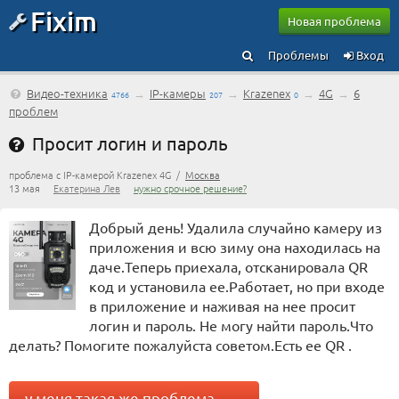
Fixim
Новая проблема
Проблемы
Вход
Видео-техника
→
IP-камеры
→
Krazenex
→
4G
→
6
4766
207
0
проблем
Просит логин и пароль
проблема с IP-камерой Krazenex 4G /
Москва
13 мая
Екатерина Лев
нужно срочное решение?
Добрый день! Удалила случайно камеру из
приложения и всю зиму она находилась на
даче.Теперь приехала, отсканировала QR
код и установила ее.Работает, но при входе
в приложение и наживая на нее просит
логин и пароль. Не могу найти пароль.Что
делать? Помогите пожалуйста советом.Есть ее QR .
у меня такая же проблема