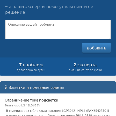
– и наши эксперты помогут вам найти её
решение
добавить
7
2
проблем
эксперта
добавлено за сутки
были на сайте за сутки
Заметки и полезные советы
Ограничение тока подсветки
Телевизор LG 42LB653V
В телевизорах с блоками питания LGP3942-14PL1 (EAX65423701)
датчик тока подсветки — блок резисторов R811-R818 состоит из