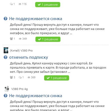
1
116
1 решение
Не поддерживается симка
Добрый день! Прошу вернуть доступ к камере, пишет что
симка не поддерживает, уже больше года работает на симке
мегафон, все было прекрасно, и вдруг ...
1
349
1 решение
(Китай) V380 Pro
отменить подписку
Добрый день. Купил камеру наружку с сим картой. Ее
пришлось привязать к карте. В городе работала, а за городом
нет. Про симку уже забыл (установил ...
3
1
369
1 решение
V380 Pro 4g
Не поддерживается симка
Добрый день! Прошу вернуть доступ к камере, пишет что
симка не поддерживает, уже больше года работает на симке
мегафон, все было прекрасно, и вдруг ...