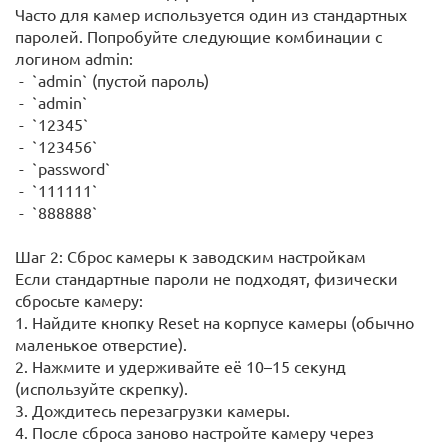
Часто для камер используется один из стандартных
паролей. Попробуйте следующие комбинации с
логином admin:
- `admin` (пустой пароль)
- `admin`
- `12345`
- `123456`
- `password`
- `111111`
- `888888`
Шаг 2: Сброс камеры к заводским настройкам
Если стандартные пароли не подходят, физически
сбросьте камеру:
1. Найдите кнопку Reset на корпусе камеры (обычно
маленькое отверстие).
2. Нажмите и удерживайте её 10–15 секунд
(используйте скрепку).
3. Дождитесь перезагрузки камеры.
4. После сброса заново настройте камеру через