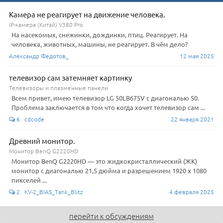
Камера не реагирует на движение человека.
IP-камера (Китай) V380 Pro
На насекомых, снежинки, дождинки, птиц. Реагирует. На
человека, животных, машины, не реагирует. В чём дело?
Александр Федотов_
12 мая 2025
телевизор сам затемняет картинку
Телевизоры и плазменные панели
Всем привет, имею телевизор LG 50LB675V с диагональю 50.
Проблема заключается в том что когда хочет телевизор сам ...
6 cdcode
22 января 2021
Древний монитор.
Монитор BenQ G2220HD
Монитор BenQ G2220HD — это жидкокристаллический (ЖК)
монитор с диагональю 21,5 дюйма и разрешением 1920 x 1080
пикселей ...
2 KV-2_BIAS_Tank_Blitz
4 февраля 2025
перейти к обсуждениям