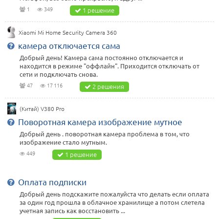
1
349
1 решение
Xiaomi Mi Home Security Camera 360
камера отключается сама
Добрый день! Камера сама постоянно отключается и
находится в режиме "оффлайн". Приходится отключать от
сети и подключать снова.
47
17 116
2 решения
(Китай) V380 Pro
Поворотная камера изображение мутное
Добрый день . поворотная камера проблема в том, что
изображение стало мутным.
449
1 решение
Оплата подписки
Добрый день подскажите пожалуйста что делать если оплата
за один год прошла в облачное хранилище а потом слетела
учетная запись как восстановить ...