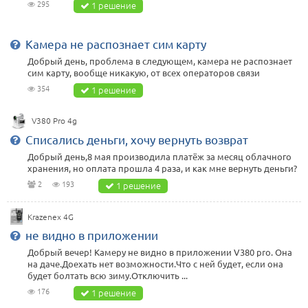
295
1 решение
Камера не распознает сим карту
Добрый день, проблема в следующем, камера не распознает
сим карту, вообще никакую, от всех операторов связи
354
1 решение
V380 Pro 4g
Списались деньги, хочу вернуть возврат
Добрый день,8 мая производила платёж за месяц облачного
хранения, но оплата прошла 4 раза, и как мне вернуть деньги?
2
193
1 решение
Krazenex 4G
не видно в приложении
Добрый вечер! Камеру не видно в приложении V380 pro. Она
на даче.Доехать нет возможности.Что с ней будет, если она
будет болтать всю зиму.Отключить ...
176
1 решение