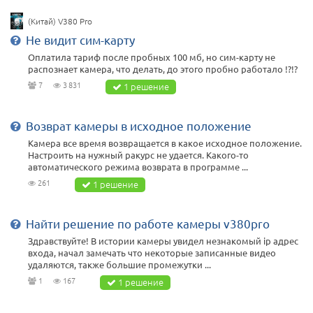
(Китай) V380 Pro
Не видит сим-карту
Оплатила тариф после пробных 100 мб, но сим-карту не
распознает камера, что делать, до этого пробно работало !?!?
7
3 831
1 решение
Возврат камеры в исходное положение
Камера все время возвращается в какое исходное положение.
Настроить на нужный ракурс не удается. Какого-то
автоматического режима возврата в программе ...
261
1 решение
Найти решение по работе камеры v380pro
Здравствуйте! В истории камеры увидел незнакомый ip адрес
входа, начал замечать что некоторые записанные видео
удаляются, также большие промежутки ...
1
167
1 решение