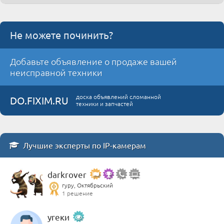
Не можете починить?
Добавьте объявление о продаже вашей
неисправной техники
доска объявлений сломанной
DO.FIXIM.RU
техники и запчастей
Лучшие эксперты по IP-камерам
darkrover
гуру, Октябрьский
1 решение
угеки