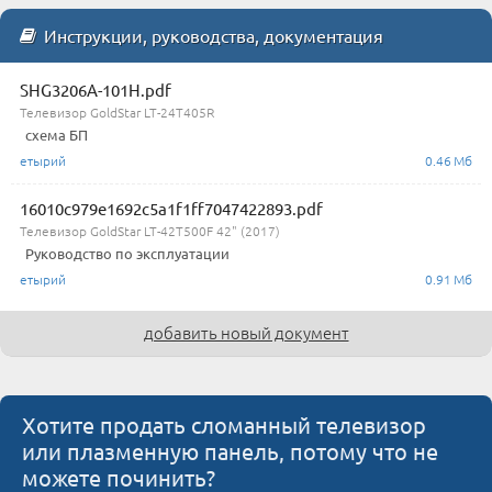
Инструкции, руководства, документация
SHG3206A-101H.pdf
Телевизор GoldStar LT-24T405R
схема БП
етырий
0.46 Мб
16010c979e1692c5a1f1ff7047422893.pdf
Телевизор GoldStar LT-42T500F 42" (2017)
Руководство по эксплуатации
етырий
0.91 Мб
добавить новый документ
Хотите продать сломанный телевизор
или плазменную панель, потому что не
можете починить?