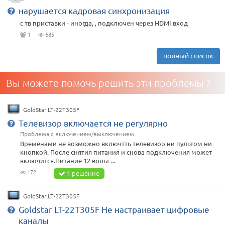
нарушается кадровая синхронизация
с тв приставки - иногда, , подключен через HDMI вход
1
685
полный список
Вы можете помочь решить эти проблемы ?
GoldStar LT-22T305F
Телевизор включается не регулярно
Проблема с включением/выключением
Временами не возможно включтть телевизор ни пультом ни
кнопкой. После снятия питания и снова подключения может
включится.Питание 12 вольт ...
172
1 решение
GoldStar LT-22T305F
Goldstar LT-22T305F Не настраивает цифровые
каналы