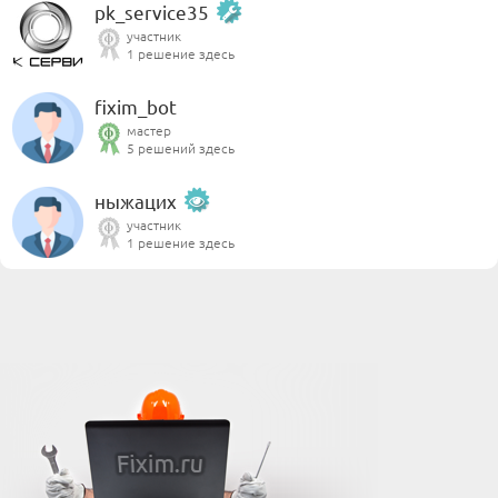
pk_service35
участник
1 решение здесь
fixim_bot
мастер
5 решений здесь
ныжацих
участник
1 решение здесь