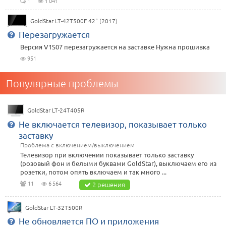
1
1 041
GoldStar LT-42T500F 42" (2017)
Перезагружается
Версия V1S07 перезагружается на заставке Нужна прошивка
951
Популярные проблемы
GoldStar LT-24T405R
Не включается телевизор, показывает только
заставку
Проблема с включением/выключением
Телевизор при включении показывает только заставку
(розовый фон и белыми буквами GoldStar), выключаем его из
розетки, потом опять включаем и так много ...
11
6 564
2 решения
GoldStar LT-32T500R
Не обновляется ПО и приложения