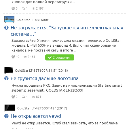
кнопок для полной перезагрузки ...
5
1
2 197
GoldStar LT-43T600F
Не загружается: "Запускается интеллектуальная
система…"
Здравствуйте. У меня произошла оказия, телевизор GoldStar
модель: LT-43T600F, на андроид 4. Включил сканирование
каналов, не поставил сеть, в итоге ...
10
2 161
2 решения
GoldStar LT-32T600R 31.5" (2018)
не грузится дальше логотипа
Нужна прошивка PKG. Завис на инициализации Starting smart
system,please wait.. GOLDSTAR LT-32t600r
2
1
871
GoldStar LT-42T500F 42" (2017)
Не открывается vewd
Vewd не открывается, Ютуб стал зависать, что за проблема