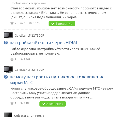
Проблема с настройкой
Стал тормозить youtube, нет возможности просмотра видео с
одноклассников и ВКонтакте. Не сопрягается с телефоном
(пишет, ошибка подключения), ни через ...
5
2
3 675
1 решение
GoldStar LT-22T300F
настройка чёткости через HDMI
Заблокирована настройка чёткости через HDMI. Как её
разблокировать, не понимаю.
3
1 469
GoldStar LT-22T300F
не могу настроить спутниковое телевидение
марки МТС
Купил спутниковое оборудование с САМ модулем МТС не могу
настроить. Хочу узнать поддерживает ли данное
оборудование эта модель телевизора и что мне ...
3
3 188
2 решения
GoldStar LT-24T405R