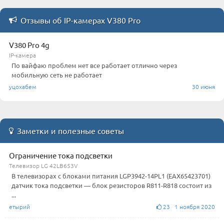
Отзывы об IP-камерах V380 Pro
V380 Pro 4g
IP-камера
По вайфаю проблем нет все работает отлично через
мобильную сеть не работает
уцохабем
30 июня
Заметки и полезные советы
Ограничение тока подсветки
Телевизор LG 42LB653V
В телевизорах с блоками питания LGP3942-14PL1 (EAX65423701)
датчик тока подсветки — блок резисторов R811-R818 состоит из
...
етырий
23 1 ноября 2020