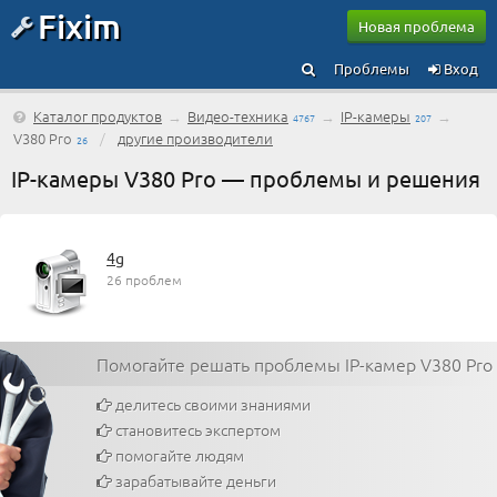
Fixim
Новая проблема
Проблемы
Вход
Каталог продуктов
→
Видео-техника
→
IP-камеры
→
4767
207
V380 Pro
/
другие производители
26
IP-камеры V380 Pro — проблемы и решения
4g
26 проблем
Помогайте решать проблемы IP-камер V380 Pro
делитесь своими знаниями
становитесь экспертом
помогайте людям
зарабатывайте деньги