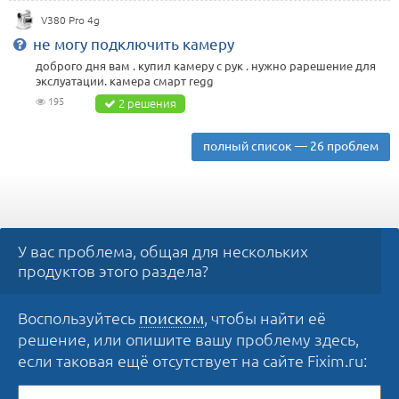
V380 Pro 4g
не могу подключить камеру
доброго дня вам . купил камеру с рук . нужно рарешение для
экслуатации. камера смарт regg
195
2 решения
полный список — 26 проблем
У вас проблема, общая для нескольких
продуктов этого раздела?
Воспользуйтесь
, чтобы найти её
поиском
решение, или опишите вашу проблему здесь,
если таковая ещё отсутствует на сайте Fixim.ru: