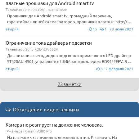
платные прошивки для Android smart tv
Телевизоры и плазменные панели
Прошивки для Android smart tv, громадный перечень,
гарантийная линейка телевизоров, прошивки платные http://...
етырий
15
1 28 июля 2021
Ограничение тока драйвера подсветки
Телевизор Sony KDL-42W653A
Для питания светодиодов подсветки применяется LED-драйвер
ST420AU-4S01, управляется ШИМ-контроллером BD9422EFV. В ...
етырий
8 7 февраля 2021
23 заметки
Обсуждение видео-техники
Камера не реагирует на движение человека.
IP-камера (Китай) V380 Pro
На насекомых, снежинки, дождинки, птиц. Реагирует. На