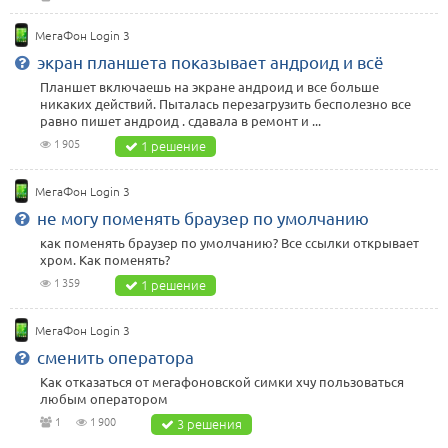
МегаФон Login 3
экран планшета показывает андроид и всё
Планшет включаешь на экране андроид и все больше
никаких действий. Пыталась перезагрузить бесполезно все
равно пишет андроид . сдавала в ремонт и ...
1 905
1 решение
МегаФон Login 3
не могу поменять браузер по умолчанию
как поменять браузер по умолчанию? Все ссылки открывает
хром. Как поменять?
1 359
1 решение
МегаФон Login 3
сменить оператора
Как отказаться от мегафоновской симки хчу пользоваться
любым оператором
1
1 900
3 решения