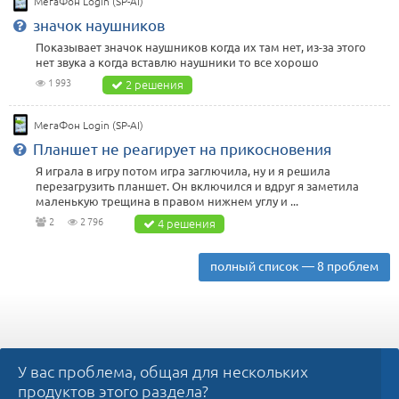
МегаФон Login (SP-AI)
значок наушников
Показывает значок наушников когда их там нет, из-за этого
нет звука а когда вставлю наушники то все хорошо
1 993
2 решения
МегаФон Login (SP-AI)
Планшет не реагирует на прикосновения
Я играла в игру потом игра заглючила, ну и я решила
перезагрузить планшет. Он включился и вдруг я заметила
маленькую трещина в правом нижнем углу и ...
2
2 796
4 решения
полный список — 8 проблем
У вас проблема, общая для нескольких
продуктов этого раздела?