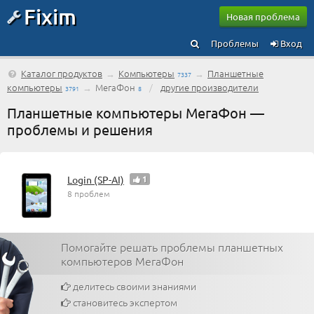
Fixim
Новая проблема
Проблемы
Вход
Каталог продуктов
→
Компьютеры
→
Планшетные
7337
компьютеры
→
МегаФон
/
другие производители
3791
8
Планшетные компьютеры МегаФон —
проблемы и решения
Login (SP-AI)
1
8 проблем
Помогайте решать проблемы планшетных
компьютеров МегаФон
делитесь своими знаниями
становитесь экспертом