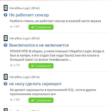
МегаФон Login (SP-AI)
Не работает сенсор
Разбито стекло, не работает сенсор в нижней части экрана
1 607
2 решения
МегаФон Login (SP-AI)
Выключился и не включается
ПОМОГИТЕ! В общем, у меня планшет Megafon Login. Когда я
был в лагере, я его отдал (так надо было) они его клали в
большой пакет со всеми телефонами ...
2 770
2 решения
МегаФон Login (SP-AI)
не могу сделать скриншот
Не делает скриншоты в приложений ICQ . хотя в других
приложениях нормально все
1 563
1 решение