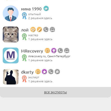
нина 1990
опытный
2 решения здесь
лой
мастер
1 решение здесь
MRecovery
mrecovery.ru, Санкт-Петербург
1 решение здесь
dkarty
эксперт
1 решение здесь
все эксперты