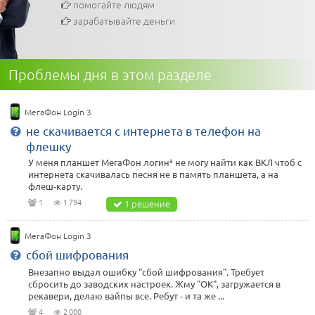
помогайте людям
зарабатывайте деньги
Проблемы дня в этом разделе
МегаФон Login 3
не скачивается с интернета в телефон на
флешку
У меня планшет МегаФон логин³ не могу найти как ВКЛ чтоб с
интернета скачивалась песня не в память планшета, а на
флеш-карту.
1
1 794
1 решение
МегаФон Login 3
сбой шифрования
Внезапно выдал ошибку "сбой шифрования". Требует
сбросить до заводских настроек. Жму "ОК", загружается в
рекавери, делаю вайпы все. Ребут - и та же ...
4
2 000