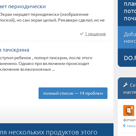
пла
ает периодически
пот
 Экран мерцает периодически (изображение
поч
лоской), но сам экран целый. Рекавери сделал, но не
Доба
1 решение
неис
и тачскрина
DO.
ступил ребенок , лопнул тачскрин, после этого
заменено. Однако при включении происходит
ключение всевозможных ...
Се
маст
полный список — 14 проблем
фотоапп
Моск
ля нескольких продуктов этого