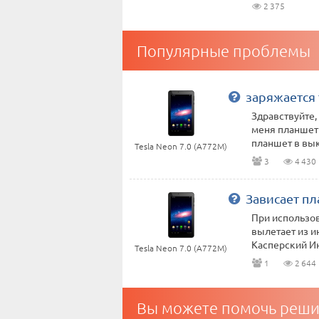
2 375
Популярные проблемы
заряжается
Здравствуйте,
меня планшет 
планшет в вык
Tesla Neon 7.0 (A772M)
3
4 430
Зависает п
При использов
вылетает из и
Касперский Инт
Tesla Neon 7.0 (A772M)
1
2 644
Вы можете помочь реши