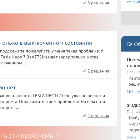
етырий
3 решения
 только в выключенном состоянии
Об
 подскажите пожалуйста, у меня такая проблема: У
Tesla Neon 7.0 (A772M) идёт заряд только, когда
Почем
люченном ...
план
2 решения
Планше
Из эт
решит
ланшет
1 KV-
ании планшета TESLA NEON 7.0 он ужасно виснет и
нтернета. Подскажите в чем проблема? На нем стоит
жидко
ернет ...
Планше
2 решения
Требу
жидко
подхо
ть эти проблемы ?
Sorus