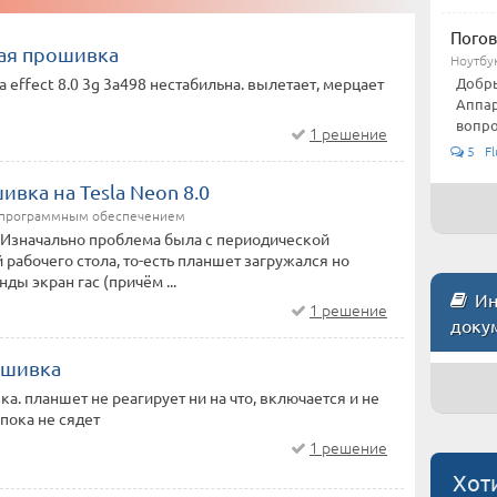
Погов
ая прошивка
Ноутбу
Добры
 effect 8.0 3g 3a498 нестабильна. вылетает, мерцает
Аппар
вопро
1 решение
5 Fl
вка на Tesla Neon 8.0
/программным обеспечением
 Изначально проблема была с периодической
 рабочего стола, то-есть планшет загружался но
нды экран гас (причём ...
Инс
1 решение
доку
ошивка
а. планшет не реагирует ни на что, включается и не
пока не сядет
1 решение
Хот