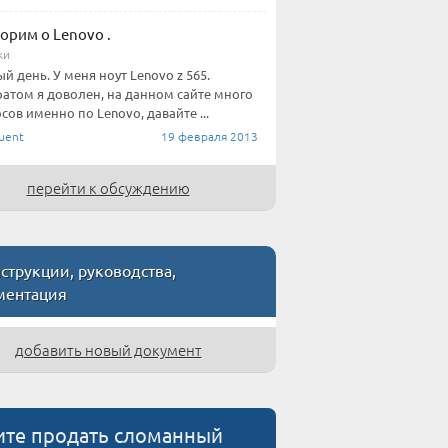
орим о Lenovo .
ки
й день. У меня ноут Lenovo z 565.
атом я доволен, на данном сайте много
сов именно по Lenovo, давайте ...
uent
19 февраля 2013
перейти к обсуждению
трукции, руководства,
ментация
добавить новый документ
ите продать сломанный