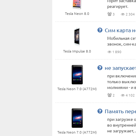
Горит заставка
реагирует.
Tesla Neon 8.0
3
2 304
Сим карта н
Мобильная сет
звонок, сим-ка
Tesla Impulse 8.0
1 890
не запуска
при включении
только выключ
молниями - и вс
Tesla Neon 7.0 (A772M)
2
4 102
Память пер
при загрузке 
во внутренней
не загружает, .
Tesla Neon 7.0 (A772M)