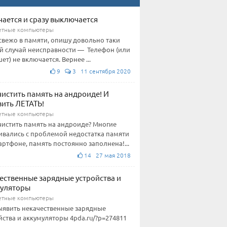
ается и сразу выключается
етные компьютеры
свежо в памяти, опишу довольно таки
й случай неисправности — Телефон (или
ет) не включается. Вернее ...
9
3 11 сентября 2020
чистить память на андроиде! И
вить ЛЕТАТЬ!
етные компьютеры
чистить память на андроиде? Многие
ивались с проблемой недостатка памяти
артфоне, память постоянно заполнена!...
14 27 мая 2018
ественные зарядные устройства и
муляторы
етные компьютеры
ыявить некачественные зарядные
йства и аккумуляторы 4pda.ru/?p=274811