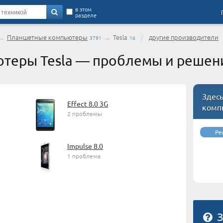
в этом
разделе
→
Планшетные компьютеры
→
Tesla
/
другие производители
3791
14
теры Tesla — проблемы и решен
Здес
Effect 8.0 3G
комп
2 проблемы
Ре
Impulse 8.0
1 проблема
З