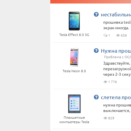
нестабильн
прошивка tesla
экран иногда.
Tesla Effect 8.0 3G
1
656
Нужна проши
Проблема с ОС
Здравствуйте,
перезагрузкой
Tesla Neon 8.0
через 2-3 секу
1 776
слетела пр
нужна прошивк
выключается, 
Планшетные
829
компьютеры Tesla