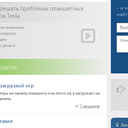
– и 
 решать проблемы планшетных
най
в Tesla
ими знаниями
кспертом
юдям
е деньги
азделе
загрузкой игр
гры на память планшета и на micro sd, а загружает на
амять.
1 решение
ставке
Зам