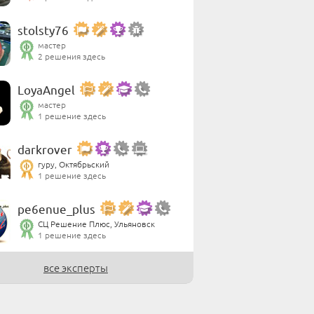
stolsty76
мастер
2 решения здесь
LoyaAngel
мастер
1 решение здесь
darkrover
гуру, Октябрьский
1 решение здесь
pe6enue_plus
СЦ Решение Плюс, Ульяновск
1 решение здесь
все эксперты