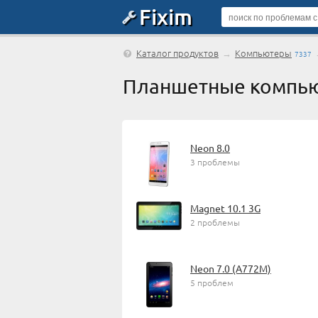
Fixim
Каталог продуктов
→
Компьютеры
7337
Планшетные компью
Neon 8.0
3 проблемы
Magnet 10.1 3G
2 проблемы
Neon 7.0 (A772M)
5 проблем