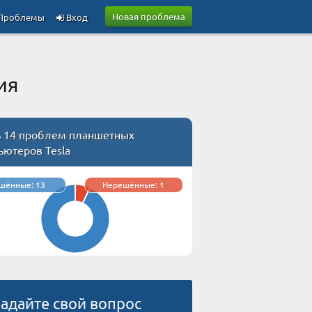
Новая проблема
Проблемы
Вход
ия
ь 14 проблем планшетных
ьютеров Tesla
шённые: 13
Нерешённые: 1
адайте свой вопрос