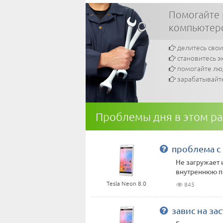
Помогайте
компьютеро
делитесь сво
становитесь э
помогайте л
зарабатывайт
Проблемы дня в этом р
проблема с 
Не загружает и
внутреннюю п
Tesla Neon 8.0
845
завис на за