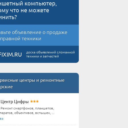
ншетный компьютер,
ому что не можете
инить?
вьте объявление о продаже
правной техники
доска объявлений сломанной
FIXIM.RU
техники и запчастей
рвисные центры и ремонтные
ерские
Центр Цифры
Ремонт смартфонов, планшетов,
аратов, объективов, вспышек, ...
ва