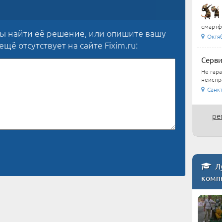
смартфо
бы найти её решение, или опишите вашу
Октя
щё отсутствует на сайте Fixim.ru:
Серви
Не гар
неиспра
Санкт
ре
Лу
комп