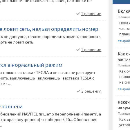
, но планшет не включается, завис, на кнопки не
Включ
1 решение
Планш
Пока 
е ловит сеть, нельзя определить номер
часты
планш
ь не доступна, нельзя определить номер, совершить
етырий
рта не ловит сеть
1 решение
Как о
заста
ется в нормальный режим
Планш
Как о
 только заставка - ТЕСЛА и не на что не раегирует
сталк
ить. выключаешь - включаешь - заставка TESLA с
на см
е - ...
етырий
2 решения
некач
еполнена
акку
Планш
обновлений NAVITEL пишет о переполнении памяти, а
Как в
 (вторая внутренняя) - свободно 5 Гб... Обновления
устро
..