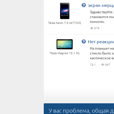
экран мерц
Здравствуйте.
становится по
помогло.
Tesla Neon 7.0 (A772M)
979
Нет реакци
На планшет на
стекло было 
Tesla Magnet 10.1 3G
хаотическое в
1
887
У вас проблема, общая д