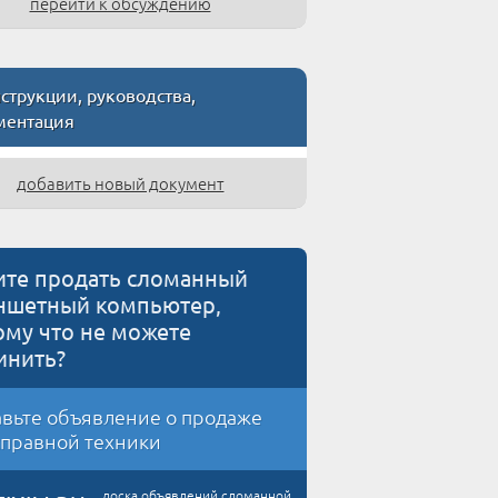
перейти к обсуждению
трукции, руководства,
ментация
добавить новый документ
ите продать сломанный
ншетный компьютер,
ому что не можете
инить?
вьте объявление о продаже
правной техники
доска объявлений сломанной