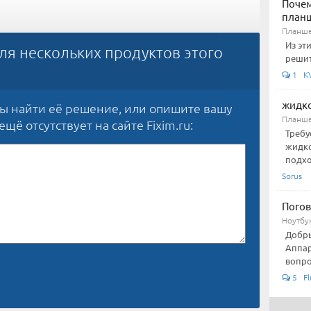
Почем
план
Планше
Из эт
ля нескольких продуктов этого
решит
1 KV-
жидко
бы найти её решение, или опишите вашу
Планше
щё отсутствует на сайте Fixim.ru:
Требу
жидко
подхо
Sorus
Погов
Ноутбу
Добры
Аппар
вопро
5 Fl