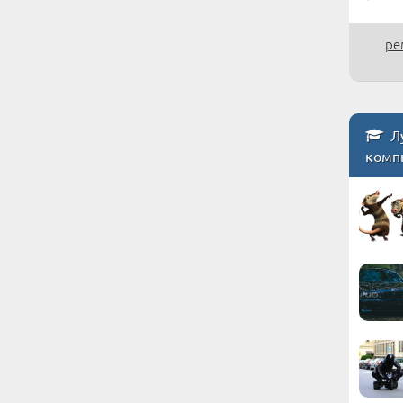
ре
Лу
комп