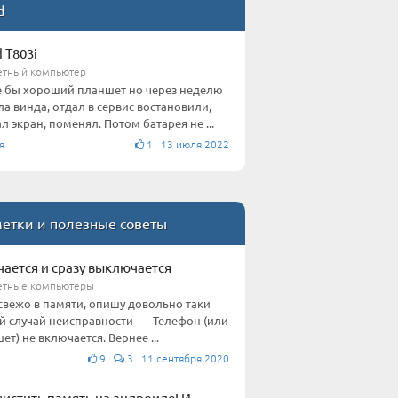
d
 T803i
тный компьютер
 бы хороший планшет но через неделю
ла винда, отдал в сервис востановили,
л экран, поменял. Потом батарея не ...
я
1 13 июля 2022
етки и полезные советы
ается и сразу выключается
етные компьютеры
свежо в памяти, опишу довольно таки
й случай неисправности — Телефон (или
ет) не включается. Вернее ...
9
3 11 сентября 2020
чистить память на андроиде! И