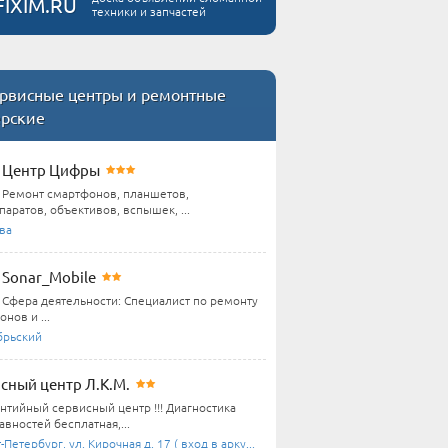
FIXIM.RU
техники и запчастей
рвисные центры и ремонтные
ерские
Центр Цифры
Ремонт смартфонов, планшетов,
аратов, объективов, вспышек, ...
ва
Sonar_Mobile
Сфера деятельности: Специалист по ремонту
нов и ...
брьский
сный центр Л.К.М.
антийный сервисный центр !!! Диагностика
вностей бесплатная,...
-Петербург, ул. Кирочная д. 17 ( вход в арку...