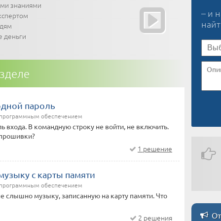
ими знаниями
– и 
кспертом
най
юдям
е деньги
азделе
одной пароль
/программным обеспечением
ь входа. В командную строку не войти, не включить.
 прошивки?
1 решение
музыку с карты памяти
/программным обеспечением
е слышно музыку, записанную на карту памяти. Что
От
2 решения