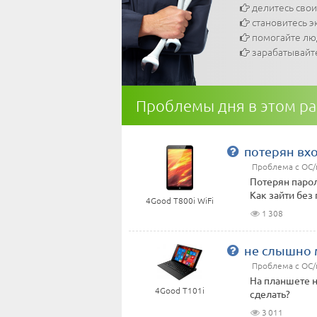
делитесь сво
становитесь э
помогайте л
зарабатывайт
Проблемы дня в этом р
потерян вх
Проблема с ОС
Потерян парол
Как зайти без
4Good T800i WiFi
1 308
не слышно 
Проблема с ОС
На планшете н
4Good T101i
сделать?
3 011