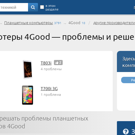
в этом
разделе
→
Планшетные компьютеры
→
4Good
/
другие производител
3791
10
теры 4Good — проблемы и реше
Здес
T803i
2
комп
4 проблемы
Р
T700i 3G
1 проблема
 решать проблемы планшетных
ов 4Good
З