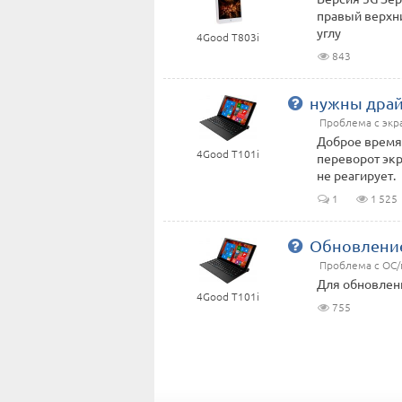
правый верхни
углу
4Good T803i
843
нужны драй
Проблема с эк
Доброе время 
4Good T101i
переворот экр
не реагирует.
1
1 525
Обновлени
Проблема с ОС
Для обновлени
4Good T101i
755