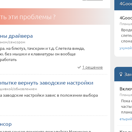
4Goo
ть эти проблемы ?
4Good
Планше
Вроде
ны драйвера
слете
слома
раном/сенсором
ухумой
. на блютуз, тачскрин и т.д. Слетела винда,
ую. без мышки и клавиатуры он вообще
работать
1 решение
Зам
опытке вернуть заводские настройки
Включ
ошивкой/обновлением
Планш
на заводские настройки завис в положении выбора
Пока 
часты
планш
етырий
енсор
ркалит сенсор помогите пожалуйста Нажимаю в
Как о