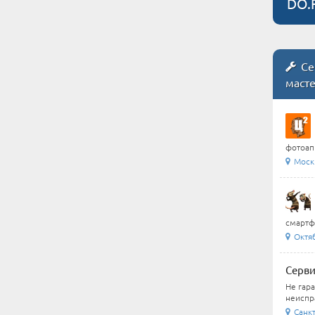
DO.
Се
маст
фотоапп
Моск
смартфо
Октя
Серви
Не гар
неиспра
Санкт