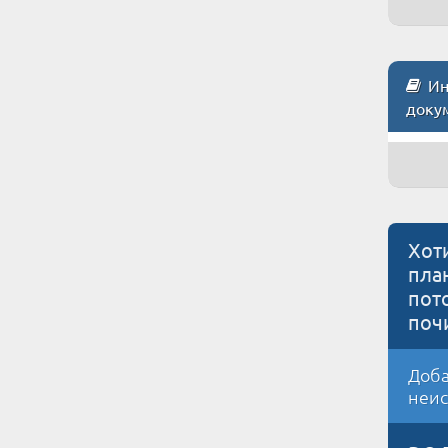
Инс
доку
Хот
пла
пот
поч
Доба
неис