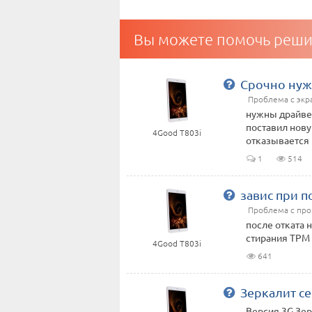
Вы можете помочь реши
Срочно нуж
Проблема с эк
нужны драйвера
поставил нов
4Good T803i
отказывается 
1
514
завис при п
Проблема с пр
после отката 
стирания TPM
4Good T803i
641
Зеркалит с
Версия 3G Зе