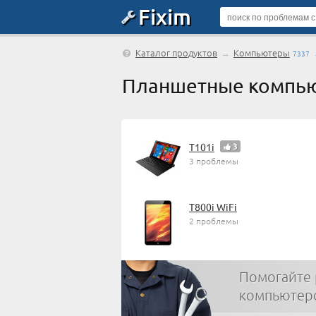
Fixim
Каталог продуктов
→
Компьютеры
7337
Планшетные компью
T101i
3
3 проблемы
T800i WiFi
2 проблемы
Помогайте
компьютер