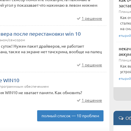
й угол у показавает что нажимаю в левом нижнем
заста
Планш
Как о
1 решение
сталк
на см
вера после перестановки win 10
етырий
раном/сенсором
суток! Нужен пакет драйверов, не работает
некач
ана, также на экране нет тачскрина, вообще на палец
акку
Планш
1 решение
Как в
устро
етырий
е WIN10
/программным обеспечением
я WIN10 не хватает памяти. Как обновить?
1 решение
полный список — 10 проблем
Об