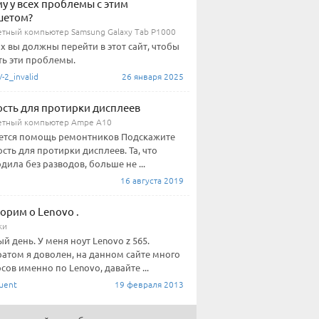
у у всех проблемы с этим
шетом?
тный компьютер Samsung Galaxy Tab P1000
их вы должны перейти в этот сайт, чтобы
ь эти проблемы.
2_invalid
26 января 2025
сть для протирки дисплеев
тный компьютер Ampe A10
ется помощь ремонтников Подскажите
сть для протирки дисплеев. Та, что
дила без разводов, больше не ...
16 августа 2019
орим о Lenovo .
ки
й день. У меня ноут Lenovo z 565.
атом я доволен, на данном сайте много
сов именно по Lenovo, давайте ...
uent
19 февраля 2013