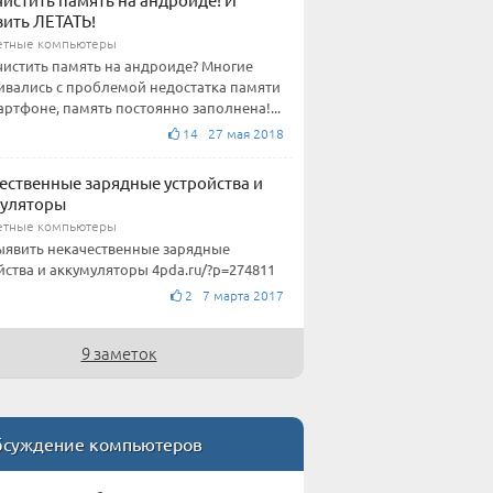
вить ЛЕТАТЬ!
етные компьютеры
чистить память на андроиде? Многие
ивались с проблемой недостатка памяти
артфоне, память постоянно заполнена!...
14 27 мая 2018
ественные зарядные устройства и
муляторы
етные компьютеры
ыявить некачественные зарядные
йства и аккумуляторы 4pda.ru/?p=274811
2 7 марта 2017
9 заметок
суждение компьютеров