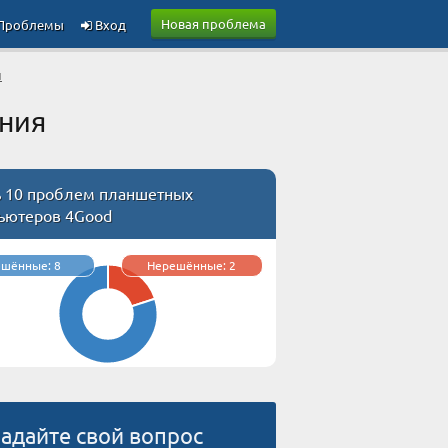
Новая проблема
Проблемы
Вход
и
ния
ь 10 проблем планшетных
ьютеров 4Good
ешённые: 8
Нерешённые: 2
адайте свой вопрос