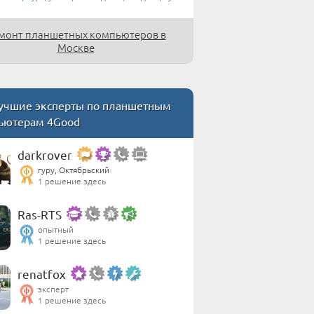
монт планшетных компьютеров в
Москве
чшие эксперты по планшетным
ьютерам 4Good
darkrover
гуру, Октябрьский
1 решение здесь
Ras-RTS
опытный
1 решение здесь
renatfox
эксперт
1 решение здесь