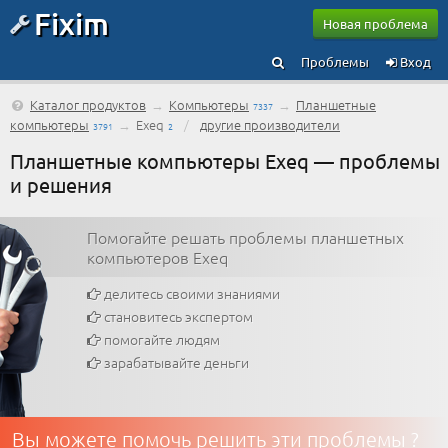
Fixim
Новая проблема
Проблемы
Вход
Каталог продуктов
→
Компьютеры
→
Планшетные
7337
компьютеры
→
Exeq
/
другие производители
3791
2
Планшетные компьютеры Exeq — проблемы
и решения
Помогайте решать проблемы планшетных
компьютеров Exeq
делитесь своими знаниями
становитесь экспертом
помогайте людям
зарабатывайте деньги
Вы можете помочь решить эти проблемы ?