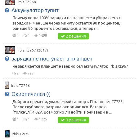
Irbis TZ968
Аккумулятор тупит
Почему когда 100% зарядки на планшете я убираю его с
зарядки и меньше через минуту остается 90 процентов,
раньше 96 процентов оставалось, а теперь ...
1
1
1 698
2 решения
Irbis TZ967 (2017)
зарядка не поступает в планшет
не заряжается планшет наверно сел аккумулятор irbis tz967
2
725
Irbis TZ726
Окирпичился ((
Доброго времени, уважаемый саппорт. П планшет TZ725.
После глубокого разряда окирпичился. Батарею
"толкнул".4.02v. Возможно ли войти в рекавери в ...
1
1
1 225
3 решения
Irbis TW39