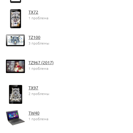
TX72
1 проблема
TZ100
3 проблемы
TZ967 (2017)
1 проблема
TX97
2 проблемы
TW40
1 проблема