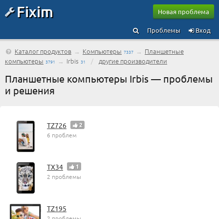
Fixim
Новая проблема
Проблемы
Вход
Каталог продуктов
→
Компьютеры
→
Планшетные
7337
компьютеры
→
Irbis
/
другие производители
3791
31
Планшетные компьютеры Irbis — проблемы
и решения
TZ726
2
6 проблем
TX34
1
2 проблемы
TZ195
2 проблемы