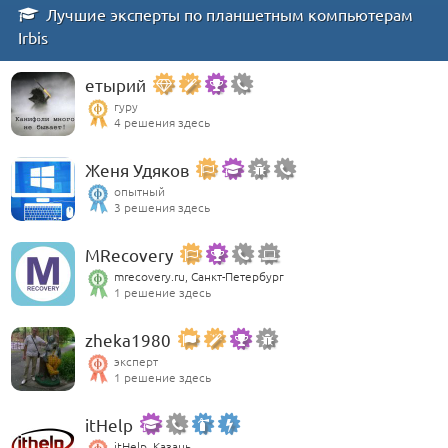
Лучшие эксперты по планшетным компьютерам
Irbis
етырий
гуру
4 решения здесь
Женя Удяков
опытный
3 решения здесь
MRecovery
mrecovery.ru, Санкт-Петербург
1 решение здесь
zheka1980
эксперт
1 решение здесь
itHelp
itHelp, Казань