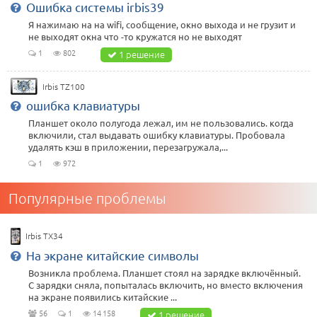
Ошибка системы irbis39
Я нажимаю на на wifi, сообщение, окно выхода и не грузит и
не выходят окна что -то кружатся но не выходят
1
802
1 решение
Irbis TZ100
ошибка клавиатуры
Планшет около полугода лежал, им не пользовались. когда
включили, стал выдавать ошибку клавиатуры. Пробовала
удалять кэш в приложении, перезагружала,...
1
972
Популярные проблемы
Irbis TX34
На экране китайские символы
Возникла проблема. Планшет стоял на зарядке включённый.
С зарядки сняла, попыталась включить, но вместо включения
на экране появились китайские ...
56
1
14 158
1 решение