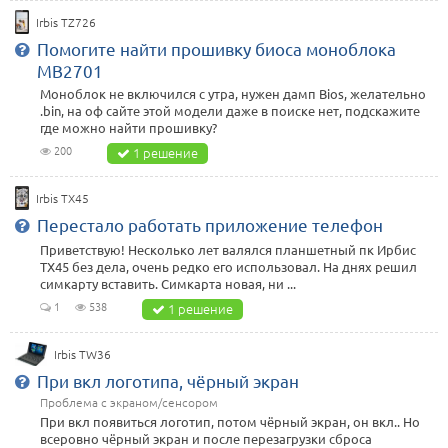
Irbis TZ726
Помогите найти прошивку биоса моноблока
MB2701
Моноблок не включился с утра, нужен дамп Bios, желательно
.bin, на оф сайте этой модели даже в поиске нет, подскажите
где можно найти прошивку?
200
1 решение
Irbis TX45
Перестало работать приложение телефон
Приветствую! Несколько лет валялся планшетный пк Ирбис
TX45 без дела, очень редко его использовал. На днях решил
симкарту вставить. Симкарта новая, ни ...
1
538
1 решение
Irbis TW36
При вкл логотипа, чёрный экран
Проблема с экраном/сенсором
При вкл появиться логотип, потом чёрный экран, он вкл.. Но
всеровно чёрный экран и после перезагрузки сброса