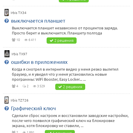
Irbis TX34
выключается планшет
Выключается планшет независимо от процентов заряда.
Просто берет и выключается. Планшету полгода
10
6 411
2 решения
Irbis TX97
ошибки в приложениях
Когда я смотрел в интернете видео у меня резко вылетел
браузер, и я увидел что у меня установились новые
программы: WiFi Booster, Easy Locker... ...
4
2
3 529
2 решения
Irbis TZ726
Графический ключ
Сделали сброс настроек и восстановили заводские настройки,
после чего появился графический ключ на блокировке
экрана, хотя блокировку не ставили, ...
2
1 891
1 решение