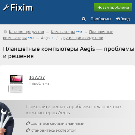
Fixim
Новая проблема
Проблемы
Вход
Каталог продуктов
→
Компьютеры
→
Планшетные
7337
компьютеры
→
Aegis
/
другие производители
3791
1
Планшетные компьютеры Aegis — проблемы
и решения
3G A737
1 проблема
Помогайте решать проблемы планшетных
компьютеров Aegis
делитесь своими знаниями
становитесь экспертом