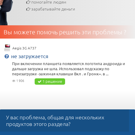
помогайте людям
зарабатывайте деньги
Вы можете помочь решить эти проблемы ?
Aegis 3G A737
не загружается
При включении планшета появляется логотипа андроида и
дальше загрузка не шла. Использовал подсказку по
перезагрузке -зажимая клавиши Вкл . и Громк+. в ...
1 906
1 решение
У вас проблема, общая для нескольких
продуктов этого раздела?