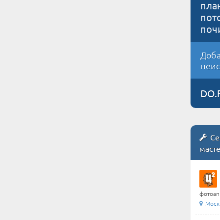
пла
пот
поч
Доба
неис
DO.
Се
маст
фотоапп
Моск