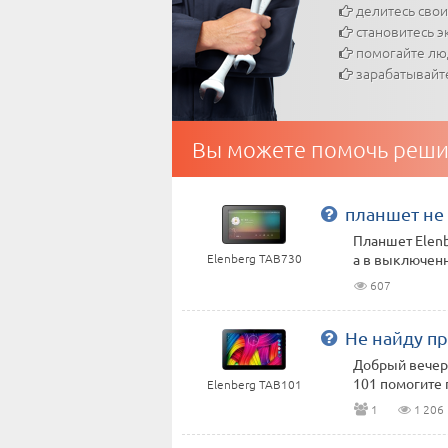
делитесь сво
становитесь э
помогайте л
зарабатывайт
Вы можете помочь реши
планшет не
Планшет Elenb
Elenberg TAB730
а в выключенн
607
Не найду пр
Добрый вечер,
101 помогите 
Elenberg TAB101
1
1 206