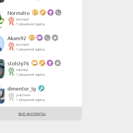
Normalru
эксперт
1 решение здесь
Akam92
эксперт
1 решение здесь
stolsty76
мастер
1 решение здесь
dimentor_lg
участник
1 решение здесь
все эксперты