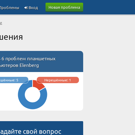
Новая проблема
Проблемы
Вход
и
шения
ь 6 проблем планшетных
ьютеров Elenberg
ешённые: 5
Нерешённые: 1
адайте свой вопрос