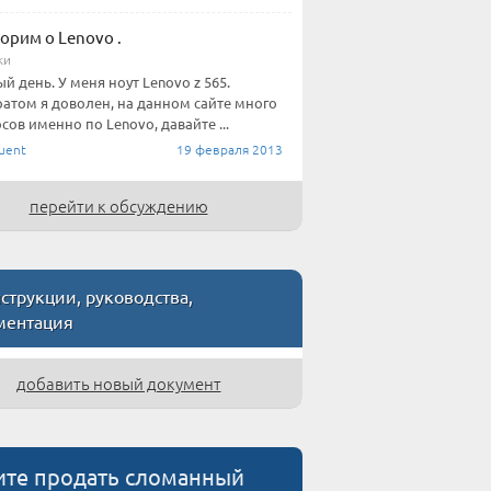
орим о Lenovo .
ки
й день. У меня ноут Lenovo z 565.
атом я доволен, на данном сайте много
сов именно по Lenovo, давайте ...
uent
19 февраля 2013
перейти к обсуждению
трукции, руководства,
ментация
добавить новый документ
ите продать сломанный