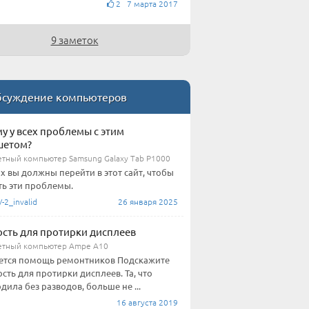
2 7 марта 2017
9 заметок
суждение компьютеров
у у всех проблемы с этим
шетом?
тный компьютер Samsung Galaxy Tab P1000
их вы должны перейти в этот сайт, чтобы
ь эти проблемы.
2_invalid
26 января 2025
сть для протирки дисплеев
тный компьютер Ampe A10
ется помощь ремонтников Подскажите
сть для протирки дисплеев. Та, что
дила без разводов, больше не ...
16 августа 2019