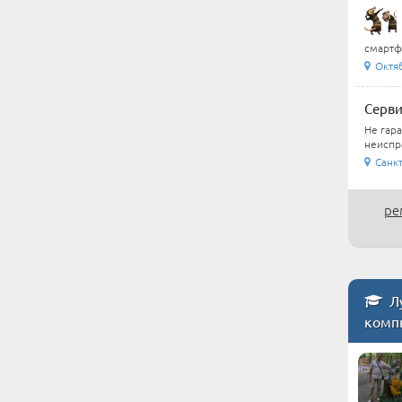
смартфо
Октя
Серви
Не гар
неиспра
Санкт
ре
Лу
комп