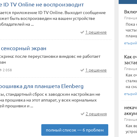
 ID TV Online не воспроизводит
Включ
ается приложение ID TV Online. Выходит сообщение
Планш
ожет быть воспроизведен на вашем устройстве
бладателей на ...
Пока 
часты
1 решение
планш
етырий
т сенсорный экран
крина: после переустановки виндовс не работает
Как о
ран
заста
Планш
1 решение
2 058
Как о
сталк
прошивка для планшета Elenberg
на см
етырий
ы, стандартный сброс к заводским настройкам не
на прошивка на этот аппарат, у всех нормальных
й прошивки и ...
некач
акку
2 решения
Планш
Как в
полный список — 6 проблем
устро