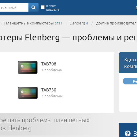
в этом
разделе
→
Планшетные компьютеры
→
Elenberg
/
другие производител
3791
6
теры Elenberg — проблемы и ре
Здес
TAB708
комп
1 проблема
Р
TAB730
3 проблемы
 решать проблемы планшетных
в Elenberg
З