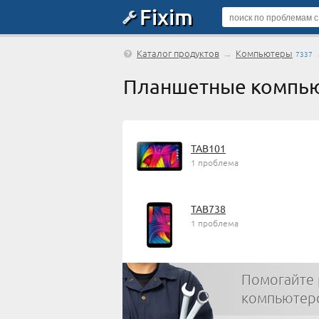
Fixim
Каталог продуктов
→
Компьютеры
7337
Планшетные компью
TAB101
1 проблема
TAB738
1 проблема
Помогайте
компьютеро