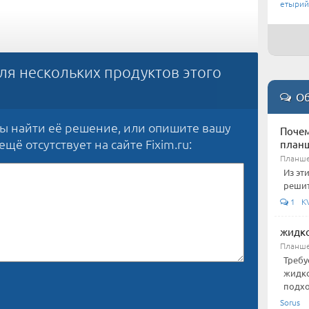
етырий
ля нескольких продуктов этого
Об
бы найти её решение, или опишите вашу
Почем
щё отсутствует на сайте Fixim.ru:
план
Планше
Из эт
решит
1 KV-
жидко
Планше
Требу
жидко
подхо
Sorus