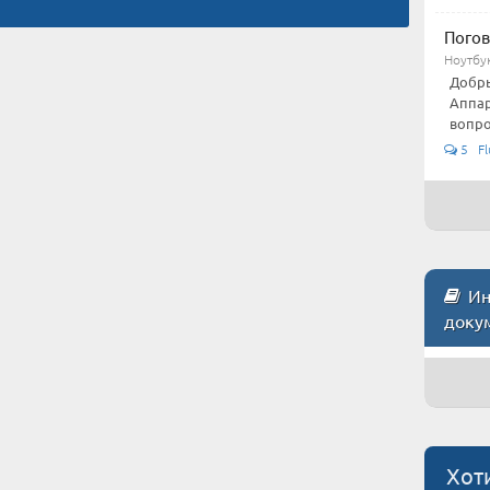
Погов
Ноутбу
Добры
Аппар
вопро
5 Fl
Инс
доку
Хот