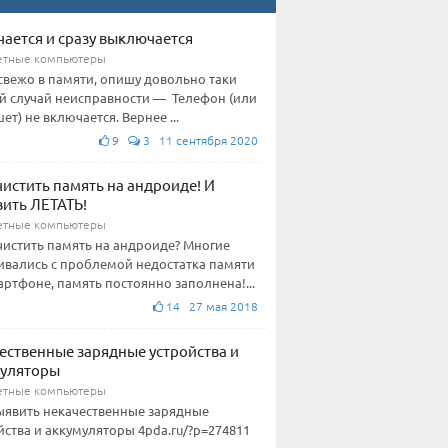
ается и сразу выключается
етные компьютеры
свежо в памяти, опишу довольно таки
й случай неисправности — Телефон (или
ет) не включается. Вернее ...
9
3 11 сентября 2020
чистить память на андроиде! И
вить ЛЕТАТЬ!
етные компьютеры
чистить память на андроиде? Многие
ивались с проблемой недостатка памяти
артфоне, память постоянно заполнена!...
14 27 мая 2018
ественные зарядные устройства и
муляторы
етные компьютеры
ыявить некачественные зарядные
йства и аккумуляторы 4pda.ru/?p=274811