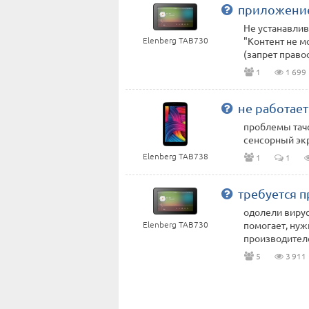
приложение
Не устанавлив
Elenberg TAB730
"Контент не м
(запрет правоо
1
1 699
не работае
проблемы тачс
сенсорный эк
Elenberg TAB738
1
1
требуется 
одолели вирус
Elenberg TAB730
помогает, нуж
производителе
5
3 911