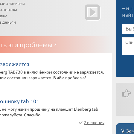
ими знаниями
– и 
кспертом
най
юдям
е деньги
ть эти проблемы ?
 заряжается
erg TAB730 в включённом состоянии не заряжается,
ом состоянии заряжается. В чём проблема?
ошивку tab 101
 не могу найти прошивку на планшет Elenberg tab
пожалуйста. Спасибо
2 решения
Зам