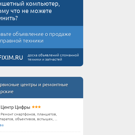
ншетный компьютер,
ому что не можете
инить?
вьте объявление о продаже
правной техники
доска объявлений сломанной
FIXIM.RU
техники и запчастей
рвисные центры и ремонтные
ерские
Центр Цифры
Ремонт смартфонов, планшетов,
аратов, объективов, вспышек, ...
ва