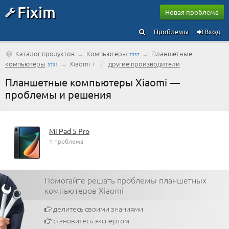
Fixim
Новая проблема
Проблемы
Вход
Каталог продуктов
→
Компьютеры
→
Планшетные
7337
компьютеры
→
Xiaomi
/
другие производители
3791
1
Планшетные компьютеры Xiaomi —
проблемы и решения
Mi Pad 5 Pro
1 проблема
Помогайте решать проблемы планшетных
компьютеров Xiaomi
делитесь своими знаниями
становитесь экспертом