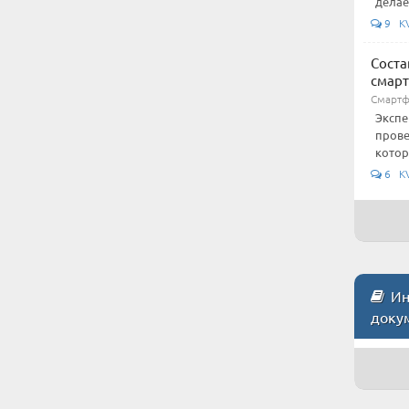
делае
9 KV
Соста
смар
Смарт
Экспе
прове
котор
6 KV
Инс
доку