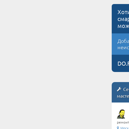
Хот
сма
мож
Доба
неис
DO.
Се
маст
ремонт
Москв