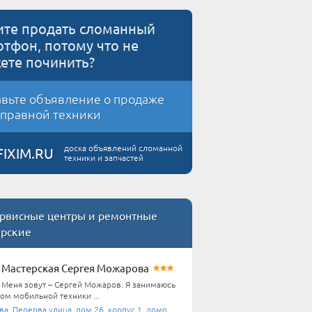
ите продать сломанный
ртфон, потому что не
ете починить?
вьте объявление о продаже
правной техники
доска объявлений сломанной
FIXIM.RU
техники и запчастей
рвисные центры и ремонтные
ерские
Мастерская Сергея Можарова
Меня зовут – Сергей Можаров. Я занимаюсь
ом мобильной техники ...
а, Перерва улица, дом 26, корпус 1, домофон ...