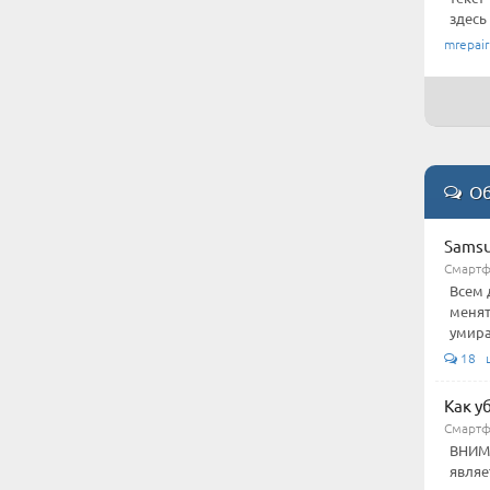
здесь
mrepair
Об
Samsu
Смарт
Всем 
менят
умира
18 
Как у
Смарт
ВНИМА
являе