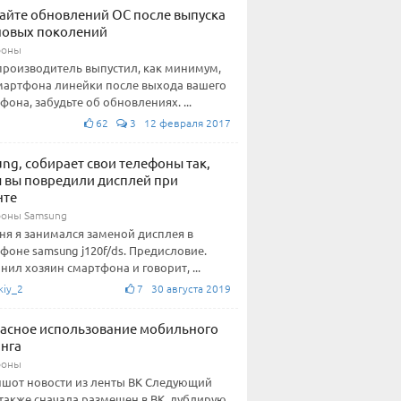
айте обновлений ОС после выпуска
новых поколений
фоны
производитель выпустил, как минимум,
мартфона линейки после выхода вашего
фона, забудьте об обновлениях. ...
62
3 12 февраля 2017
ng, собирает свои телефоны так,
 вы повредили дисплей при
нте
оны Samsung
ня я занимался заменой дисплея в
фоне samsung j120f/ds. Предисловие.
нил хозяин смартфона и говорит, ...
kiy_2
7 30 августа 2019
асное использование мобильного
нга
фоны
шот новости из ленты ВК Следующий
 также сначала размещен в ВК, дублирую