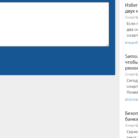
Избег
двух 
Смарт
Если 
два с
смарт
етырий
Samsu
чтобы
ремо
Смартф
Сегод
смарт
Позво
zhitnits
Безоп
банки
Смарт
Скрин
текст