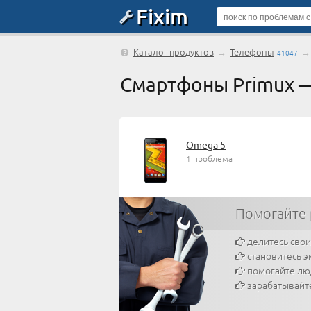
Fixim
Каталог продуктов
→
Телефоны
41047
Смартфоны Primux 
Omega 5
1 проблема
Помогайте 
делитесь сво
становитесь э
помогайте л
зарабатывайт