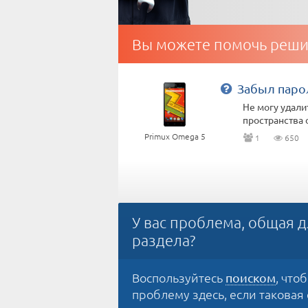
Вы можете помочь реши
Забыл паро
Не могу удали
пространства о
Primux Omega 5
1
650
У вас проблема, общая д
раздела?
Воспользуйтесь
, что
поиском
проблему здесь, если таковая е