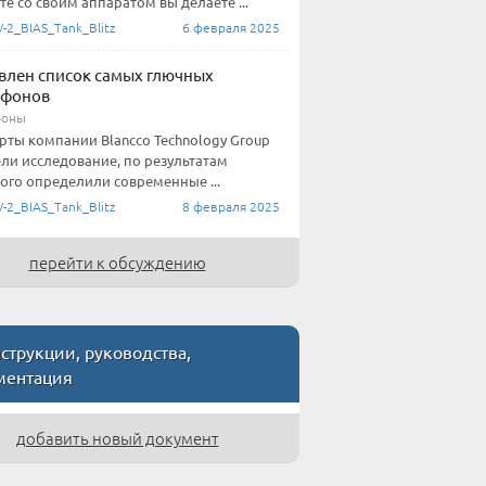
те со своим аппаратом вы делаете ...
-2_BIAS_Tank_Blitz
6 февраля 2025
влен список самых глючных
тфонов
фоны
рты компании Blancco Technology Group
ли исследование, по результатам
ого определили современные ...
-2_BIAS_Tank_Blitz
8 февраля 2025
перейти к обсуждению
трукции, руководства,
ментация
добавить новый документ