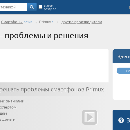
в этом
разделе
→
Смартфоны
→
Primux
/
другие производители
30145
1
— проблемы и решения
Здес
Р
решать проблемы смартфонов Primux
ими знаниями
кспертом
юдям
е деньги
З