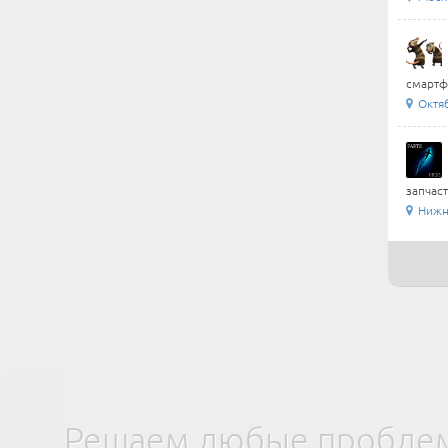
смартфо
Октя
запчаст
Нижни
Решаем любые проблем