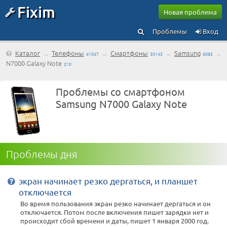
Fixim
Новая проблема
Проблемы
Вход
Каталог
→
Телефоны
→
Смартфоны
→
Samsung
→
41047
30145
6082
N7000 Galaxy Note
210
Проблемы со смартфоном
Samsung N7000 Galaxy Note
Проблемы дня
экран начинает резко дергаться, и планшет
отключается
Во время пользования экран резко начинает дергаться и он
отключается. Потом после включения пишет зарядки нет и
происходит сбой времени и даты, пишет 1 января 2000 год.