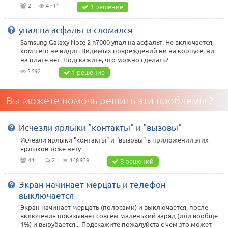
2
4 711
1 решение
упал на асфальт и сломался
Samsung Galaxy Note 2 n7000 упал на асфальт. Не включается,
комп его не видит. Видимых повреждений ни на корпусе, ни
на плате нет. Подскажите, что можно сделать?
2 592
1 решение
Вы можете помочь решить эти проблемы ?
Исчезли ярлыки "контакты" и "вызовы"
Исчезли ярлыки "контакты" и "вызовы" в приложении этих
ярлыков тоже нету
441
2
148 939
8 решений
Экран начинает мерцать и телефон
выключается
Экран начинает мерцать (полосами) и выключается, после
включения показывает совсем маленький заряд (или вообще
1%) и вырубается... Подскажите пожалуйста с чем это может