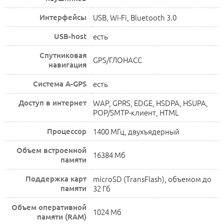
Интерфейсы
USB, Wi-Fi, Bluetooth 3.0
USB-host
есть
Спутниковая
GPS/ГЛОНАСС
навигация
Cистема A-GPS
есть
Доступ в интернет
WAP, GPRS, EDGE, HSDPA, HSUPA,
POP/SMTP-клиент, HTML
Процессор
1400 МГц, двухъядерный
Объем встроенной
16384 Мб
памяти
Поддержка карт
microSD (TransFlash), объемом до
памяти
32 Гб
Объем оперативной
1024 Мб
памяти (RAM)