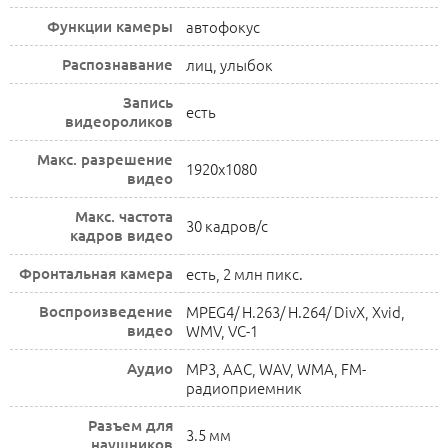
Функции камеры
автофокус
Распознавание
лиц, улыбок
Запись
есть
видеороликов
Макс. разрешение
1920x1080
видео
Макс. частота
30 кадров/с
кадров видео
Фронтальная камера
есть, 2 млн пикс.
Воспроизведение
MPEG4/ H.263/ H.264/ DivX, Xvid,
видео
WMV, VC-1
Аудио
MP3, AAC, WAV, WMA, FM-
радиоприемник
Разъем для
3.5 мм
наушников