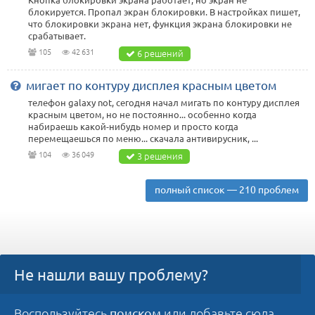
блокируется. Пропал экран блокировки. В настройках пишет,
что блокировки экрана нет, функция экрана блокировки не
срабатывает.
105
42 631
6 решений
мигает по контуру дисплея красным цветом
телефон galaxy not, сегодня начал мигать по контуру дисплея
красным цветом, но не постоянно... особенно когда
набираешь какой-нибудь номер и просто когда
перемещаешься по меню... скачала антивирусник, ...
104
36 049
3 решения
полный список — 210 проблем
Не нашли вашу проблему?
Воспользуйтесь
или добавьте сюда
поиском