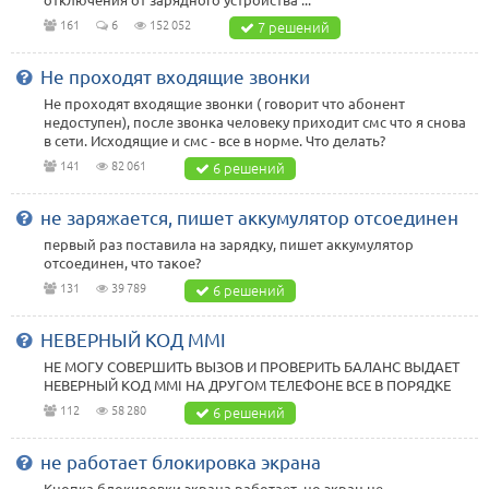
161
6
152 052
7 решений
Не проходят входящие звонки
Не проходят входящие звонки ( говорит что абонент
недоступен), после звонка человеку приходит смс что я снова
в сети. Исходящие и смс - все в норме. Что делать?
141
82 061
6 решений
не заряжается, пишет аккумулятор отсоединен
первый раз поставила на зарядку, пишет аккумулятор
отсоединен, что такое?
131
39 789
6 решений
НЕВЕРНЫЙ КОД MMI
НЕ МОГУ СОВЕРШИТЬ ВЫЗОВ И ПРОВЕРИТЬ БАЛАНС ВЫДАЕТ
НЕВЕРНЫЙ КОД MMI НА ДРУГОМ ТЕЛЕФОНЕ ВСЕ В ПОРЯДКЕ
112
58 280
6 решений
не работает блокировка экрана
Кнопка блокировки экрана работает, но экран не