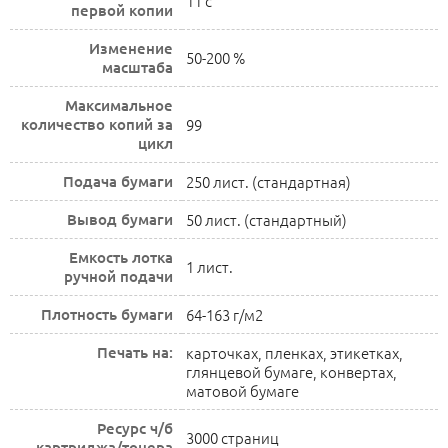
11 с
первой копии
Изменение
50-200 %
масштаба
Максимальное
количество копий за
99
цикл
Подача бумаги
250 лист. (стандартная)
Вывод бумаги
50 лист. (стандартный)
Емкость лотка
1 лист.
ручной подачи
Плотность бумаги
64-163 г/м2
Печать на:
карточках, пленках, этикетках,
глянцевой бумаге, конвертах,
матовой бумаге
Ресурс ч/б
3000 страниц
картриджа/тонера