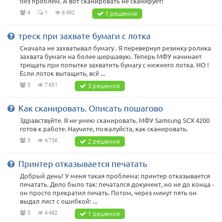
без проблем. А вот сканировать не сканирует!
4
1
6 492
1 решение
треск при захвате бумаги с лотка
Сначала не захватывал бумагу . Я перевернул резинку ролика
захвата бумаги на более шершавую. Теперь МФУ начинает
трещать при попытке захватить бумагу с нижнего лотка. НО !
Если лоток вытащить, всё ...
3
7 651
3 решения
Как сканировать. Описать пошагово
Здравствуйте. Я не умею сканировать. МФУ Samsung SCX 4200
готов к работе. Научите, пожалуйста, как сканировать.
3
4 736
2 решения
Принтер отказывается печатать
Добрый день! У меня такая проблема: принтер отказывается
печатать. Дело было так: печатался документ, но не до конца -
он просто прекратил печать. Потом, через минут пять он
выдал лист с ошибкой: ...
3
4 462
1 решение