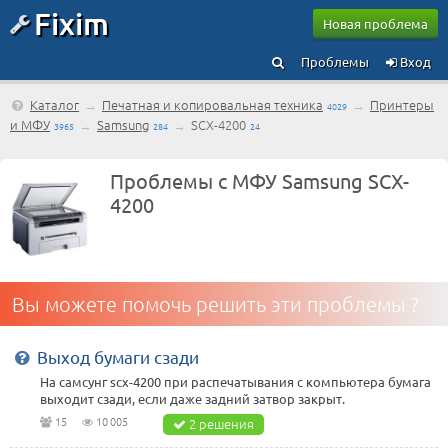
Fixim
Новая проблема
Проблемы
Вход
Каталог
→
Печатная и копировальная техника
→
Принтеры
4029
и МФУ
→
Samsung
→
SCX-4200
3965
284
24
Проблемы с МФУ Samsung SCX-
4200
Вы можете помочь решить эти проблемы ?
Выход бумаги сзади
На самсунг scx-4200 при распечатывания с компьютера бумага
выходит сзади, если даже задний затвор закрыт.
15
10 005
2 решения