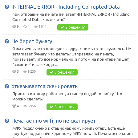
INTERNAL ERROR - Including Corrupted Data
при отправке на печать печатает -INTERNAL ERROR - Including
Corrupted Data. как лечить?
9
1
9 011
2 решения
Не берет бумагу
Я им очень часто пользуюсь, вдруг с ним что-то случилось. Не
затягивает бумагу, что делать? Отправляю на печать,
показывает, что все нормально, а потом на принтере пишет
"замятие" и все, когда ...
5
9 230
3 решения
отказывается сканировать
Принтер и копир работают, а сканер выдаёт ошибку. Что
можно сделать?
4
6 956
3 решения
Печатает по wi-fi, но не сканирует
МФУ подключено к стационарному компьютеру. Есть ещё
ноутбук подключён к данному МФУ по wi-fi. Печатать печатает