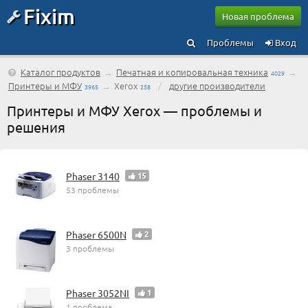
Fixim
Новая проблема
Проблемы
Вход
Каталог продуктов
→
Печатная и копировальная техника
→
4029
Принтеры и МФУ
→
Xerox
/
другие производители
3965
258
Принтеры и МФУ Xerox — проблемы и
решения
Phaser 3140
15
53 проблемы
Phaser 6500N
2
3 проблемы
Phaser 3052NI
1
1 проблема