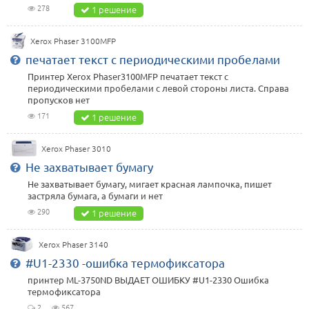
278
1 решение
Xerox Phaser 3100MFP
печатает текст с периодическими пробелами
Принтер Xerox Phaser3100MFP печатает текст с
периодическими пробелами с левой стороны листа. Справа
пропусков нет
171
1 решение
Xerox Phaser 3010
Не захватывает бумагу
Не захватывает бумагу, мигает красная лампочка, пишет
застряла бумага, а бумаги и нет
290
1 решение
Xerox Phaser 3140
#U1-2330 -ошибка термофиксатора
принтер ML-3750ND ВЫДАЕТ ОШИБКУ #U1-2330 Ошибка
термофиксатора
2
567