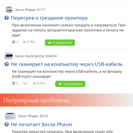
Xerox Phaser 3117
Перегрев и трещание принтера
При включении начинает сильно трещать и нагреваться. При
задании на печать загорается красная лампочка и печать не
идет
1
3 792
2 решения
Xerox WorkCentre 3045NI
Не сканирует на компьютер через USB-кабель
Не сканирует на компьютер через USB-кабель, а на флэшку
(USB-порт) сканирует
5
1
9 243
3 решения
Популярные проблемы
Xerox Phaser 3010
Не печатает Xerox Phaser
Принтер перестал печатать. При включении горят обе