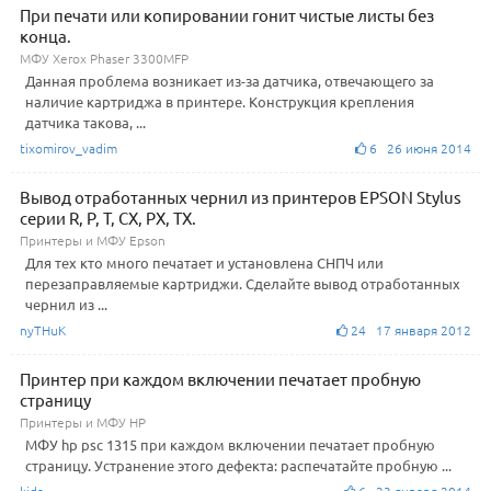
При печати или копировании гонит чистые листы без
конца.
МФУ Xerox Phaser 3300MFP
Данная проблема возникает из-за датчика, отвечающего за
наличие картриджа в принтере. Конструкция крепления
датчика такова, ...
tixomirov_vadim
6 26 июня 2014
Вывод отработанных чернил из принтеров EPSON Stylus
серии R, P, T, CX, PX, TX.
Принтеры и МФУ Epson
Для тех кто много печатает и установлена СНПЧ или
перезаправляемые картриджи. Сделайте вывод отработанных
чернил из ...
nyTHuK
24 17 января 2012
Принтер при каждом включении печатает пробную
страницу
Принтеры и МФУ HP
МФУ hp psc 1315 при каждом включении печатает пробную
страницу. Устранение этого дефекта: распечатайте пробную ...
kida
6 23 января 2014