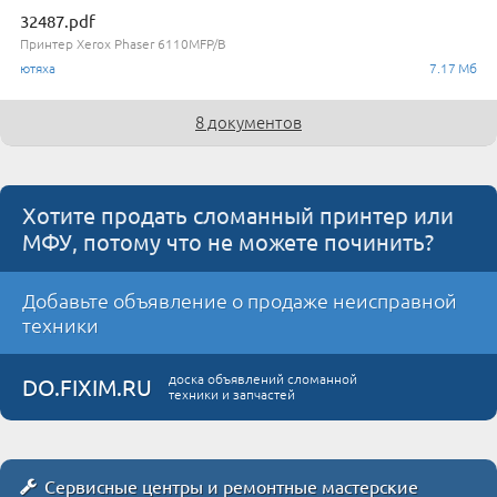
32487.pdf
Принтер Xerox Phaser 6110MFP/B
ютяха
7.17 Мб
8 документов
Хотите продать сломанный принтер или
МФУ, потому что не можете починить?
Добавьте объявление о продаже неисправной
техники
доска объявлений сломанной
DO.FIXIM.RU
техники и запчастей
Сервисные центры и ремонтные мастерские