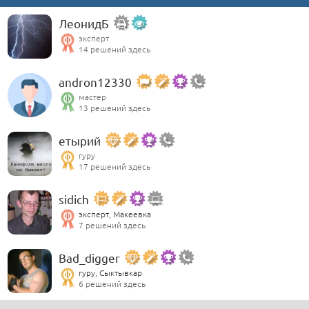
ЛеонидБ
эксперт
14 решений здесь
andron12330
мастер
13 решений здесь
етырий
гуру
17 решений здесь
sidich
эксперт, Макеевка
7 решений здесь
Bad_digger
гуру, Сыктывкар
6 решений здесь