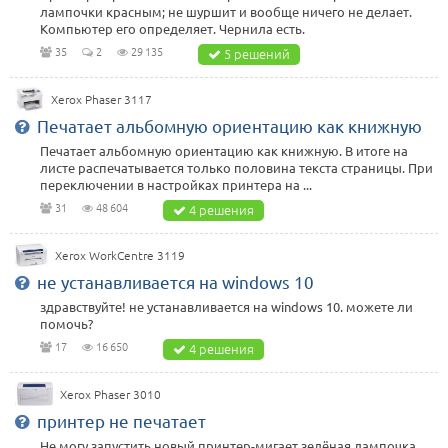
лампочки красным; не шуршит и вообще ничего не делает.
Компьютер его определяет. Чернила есть.
35
2
29 135
5 решений
Xerox Phaser 3117
Печатает альбомную ориентацию как книжную
Печатает альбомную ориентацию как книжную. В итоге на
листе распечатывается только половина текста страницы. При
переключении в настройках принтера на ...
31
48 604
4 решения
Xerox WorkCentre 3119
не устанавливается на windows 10
здравствуйте! не устанавливается на windows 10. можете ли
помочь?
17
16 650
4 решения
Xerox Phaser 3010
принтер не печатает
Не могу запустить новый принтер-мигает зелёная лампочка.