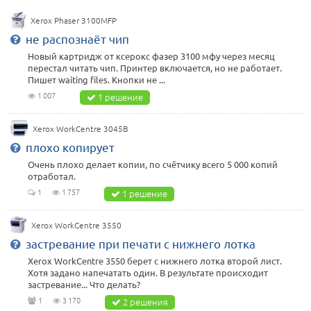
Xerox Phaser 3100MFP
не распознаёт чип
Новый картридж от ксерокс фазер 3100 мфу через месяц
перестал читать чип. Принтер включается, но не работает.
Пишет waiting files. Кнопки не ...
1 007
1 решение
Xerox WorkCentre 3045B
плохо копирует
Очень плохо делает копии, по счётчику всего 5 000 копий
отработал.
1
1 757
1 решение
Xerox WorkCentre 3550
застревание при печати с нижнего лотка
Xerox WorkCentre 3550 берет с нижнего лотка второй лист.
Хотя задано напечатать один. В результате происходит
застревание... Что делать?
1
3 170
2 решения