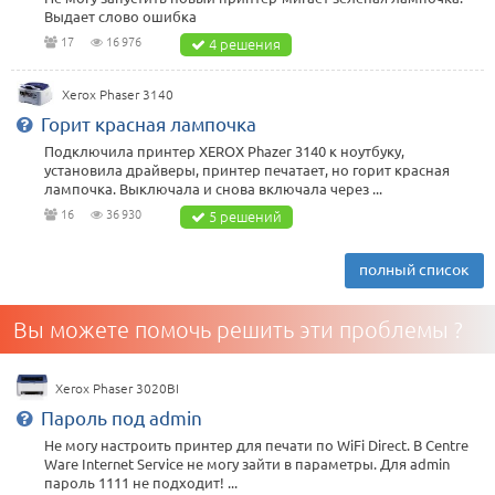
Выдает слово ошибка
17
16 976
4 решения
Xerox Phaser 3140
Горит красная лампочка
Подключила принтер XEROX Phazer 3140 к ноутбуку,
установила драйверы, принтер печатает, но горит красная
лампочка. Выключала и снова включала через ...
16
36 930
5 решений
полный список
Вы можете помочь решить эти проблемы ?
Xerox Phaser 3020BI
Пароль под admin
Не могу настроить принтер для печати по WiFi Direct. В Centre
Ware Internet Service не могу зайти в параметры. Для admin
пароль 1111 не подходит! ...